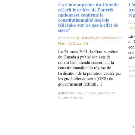
La Cour suprême du Canada
L’
réécrit le critère de l’intérêt
Aug
national et confirme la
rég
constitutionnalité des lois
Aut
fédérales sur les gaz à effet de
Cam
a
serre
En 
Auteurs :
Nigel Bankes
,
Andrew Leach
et
du 
Martin Z. Olszynski
×
con
Le 25 mars 2021, la Cour suprême
cont
du Canada a publié son avis de
adm
renvoi tant attendu concernant la
constitutionnalité du régime de
déc
202
tarification de la pollution causée par
0 c
les gaz à effet de serre (GES) du
gouvernement fédéral[…]
juillet 2021 – Volume 9, numéro 2 2021
0 commentaires
1