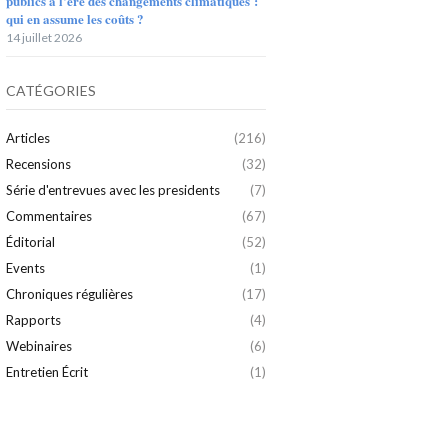
publics à l’ère des changements climatiques :
qui en assume les coûts ?
14 juillet 2026
CATÉGORIES
Articles
(216)
Recensions
(32)
Série d'entrevues avec les presidents
(7)
Commentaires
(67)
Éditorial
(52)
Events
(1)
Chroniques régulières
(17)
Rapports
(4)
Webinaires
(6)
Entretien Écrit
(1)