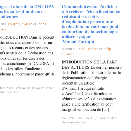
ages et abus de la DNUDPA
Commentaires sur l’article :
s les salles d’audience
« Accélérer l’électrification en
nadiennes
réduisant ses coûts
d’exploitation grâce à une
eurs :
Dwight Newman
et
Jenna
tarification au coût marginal
wick
×
en fonction de la technologie
utilisée », signé
INTRODUCTION Dans le présent
Ahmad Faruqui
icle, nous cherchons à donner un
rçu des recours et des recours
Auteurs :
Carl R. Danner
et
Philip
ifs actuels de la Déclaration des
Quadrini
×
ons unies sur les droits des
INTRODUCTION DE LA PART
ples autochtones (« DNUDPA »)
DES AUTEURS Le dernier numéro
dans les salles d’audience
de la Publication trimestrielle sur la
adiennes, notamment parce qu’ils
règlementation de l’énergie
]
présentait un article
d’Ahmad Faruqui intitulé
bre 2025 – Volume 13, numéro 3 2025
ommentaires
« Accélérer l’électrification en
réduisant ses coûts d’exploitation
grâce à une tarification au coût
marginal en fonction de […]
avril 2025 – Volume 13, numéro 1 2025
0 commentaires