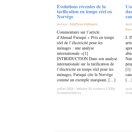
Évolutions récentes de la
Us
tarification en temps réel en
dan
Norvège
ca
Auteur :
Matthias Hofmann
×
Aut
Ren
Commentaire sur l’article
d’Ahmad Faruqui « Prix en temps
I. 
réel de l’électricité pour les
art
ménages : une analyse
ape
internationale »[1]
abus
INTRODUCTION Dans son analyse
Nati
internationale sur la tarification de
peu
l’électricité en temps réel pour les
[1] 
ménages, Faruqui cite la Norvège
can
comme un exemple marquant, […]
[…
juillet 2026 – Volume 14, numéro 2 2026
octo
0 commentaires
0 c