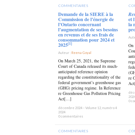
COMMENTAIRES
CO
Demande de la SIERE à la
Res
Commission de l’énergie de
et 
l’Ontario concernant
la 
l’augmentation de ses besoins
pro
en revenus et de ses frais de
Aute
consommation pour 2024 et
[1]
2025
On 
Cou
Auteur :
Reena Goyal
×
ant
On March 25, 2021, the Supreme
rega
Court of Canada released its much-
fed
anticipated reference opinion
(GH
regarding the constitutionality of the
re 
federal government’s greenhouse gas
Act
(GHG) pricing regime. In Reference
re Greenhouse Gas Pollution Pricing
déc
202
Act[…]
0 c
décembre 2024 – Volume 12, numéro 4
2024
0 commentaires
COMMENTAIRES
CO