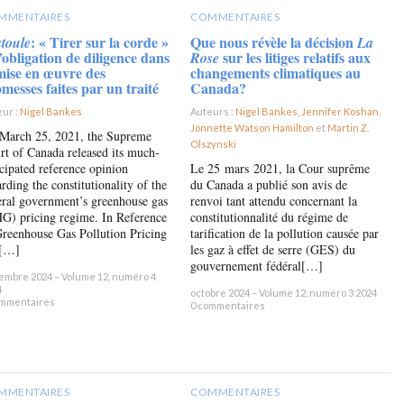
MMENTAIRES
COMMENTAIRES
: « Tirer sur la corde »
Que nous révèle la décision
toule
La
l’obligation de diligence dans
sur les litiges relatifs aux
Rose
mise en œuvre des
changements climatiques au
messes faites par un traité
Canada?
ur :
Nigel Bankes
×
Auteurs :
Nigel Bankes
,
Jennifer Koshan
,
Jonnette Watson Hamilton
et
Martin Z.
March 25, 2021, the Supreme
Olszynski
×
rt of Canada released its much-
icipated reference opinion
Le 25 mars 2021, la Cour suprême
rding the constitutionality of the
du Canada a publié son avis de
eral government’s greenhouse gas
renvoi tant attendu concernant la
G) pricing regime. In Reference
constitutionnalité du régime de
Greenhouse Gas Pollution Pricing
tarification de la pollution causée par
[…]
les gaz à effet de serre (GES) du
gouvernement fédéral[…]
embre 2024 – Volume 12, numéro 4
4
octobre 2024 – Volume 12, numéro 3 2024
ommentaires
0 commentaires
MMENTAIRES
COMMENTAIRES