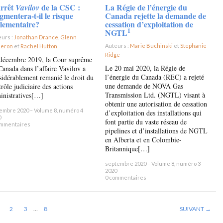
arrêt
de la CSC :
La Régie de l’énergie du
Vavilov
mentera-t-il le risque
Canada rejette la demande de
lementaire?
cessation d’exploitation de
1
NGTL
eurs :
Jonathan Drance
,
Glenn
Auteurs :
Marie Buchinski
et
Stephanie
eron
et
Rachel Hutton
×
Ridge
×
décembre 2019, la Cour suprême
Le 20 mai 2020, la Régie de
Canada dans l’affaire Vavilov a
l’énergie du Canada (REC) a rejeté
sidérablement remanié le droit du
une demande de NOVA Gas
rôle judiciaire des actions
Transmission Ltd. (NGTL) visant à
inistratives[…]
obtenir une autorisation de cessation
embre 2020 – Volume 8, numéro 4
d’exploitation des installations qui
0
font partie du vaste réseau de
ommentaires
pipelines et d’installations de NGTL
en Alberta et en Colombie-
Britannique[…]
septembre 2020 – Volume 8, numéro 3
2020
0 commentaires
2
3
…
8
SUIVANT →