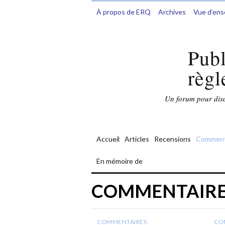
À propos de ERQ
Archives
Vue d’en
Publ
règl
Un forum pour discu
Accueil
Articles
Recensions
Comment
En mémoire de
COMMENTAIR
COMMENTAIRES
CO