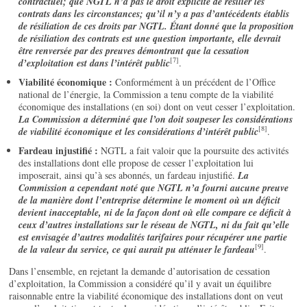
contractuel; que NGTL n’a pas le droit explicite de résilier les
contrats dans les circonstances; qu’il n’y a pas d’antécédents établis
de résiliation de ces droits par NGTL. Étant donné que la proposition
de résiliation des contrats est une question importante, elle devrait
être renversée par des preuves démontrant que la cessation
[7]
d’exploitation est dans l’intérêt public
.
Viabilité économique :
Conformément à un précédent de l’Office
national de l’énergie, la Commission a tenu compte de la viabilité
économique des installations (en soi) dont on veut cesser l’exploitation.
La Commission a déterminé que l’on doit soupeser les considérations
[8]
de viabilité économique et les considérations d’intérêt public
.
Fardeau injustifié :
NGTL a fait valoir que la poursuite des activités
des installations dont elle propose de cesser l’exploitation lui
imposerait, ainsi qu’à ses abonnés, un fardeau injustifié.
La
Commission a cependant noté que NGTL n’a fourni aucune preuve
de la manière dont l’entreprise détermine le moment où un déficit
devient inacceptable, ni de la façon dont où elle compare ce déficit à
ceux d’autres installations sur le réseau de NGTL, ni du fait qu’elle
est envisagée d’autres modalités tarifaires pour récupérer une partie
[9]
de la valeur du service, ce qui aurait pu atténuer le fardeau
.
Dans l’ensemble, en rejetant la demande d’autorisation de cessation
d’exploitation, la Commission a considéré qu’il y avait un équilibre
raisonnable entre la viabilité économique des installations dont on veut