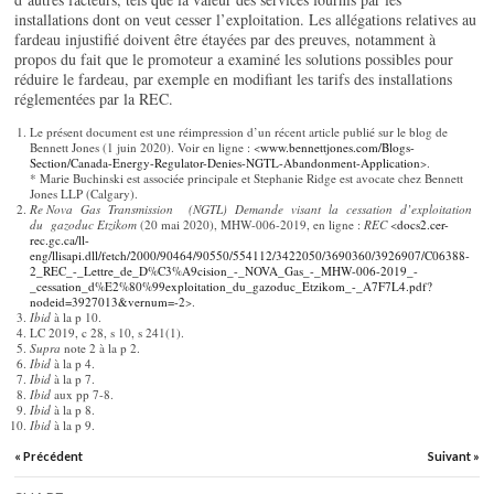
installations dont on veut cesser l’exploitation. Les allégations relatives au
fardeau injustifié doivent être étayées par des preuves, notamment à
propos du fait que le promoteur a examiné les solutions possibles pour
réduire le fardeau, par exemple en modifiant les tarifs des installations
réglementées par la REC.
Le présent document est une réimpression d’un récent article publié sur le blog de
Bennett Jones (1 juin 2020). Voir en ligne : <
www.bennettjones.com/Blogs-
Section/Canada-Energy-Regulator-Denies-NGTL-Abandonment-Application
>.
* Marie Buchinski est associée principale et Stephanie Ridge est avocate chez Bennett
Jones LLP (Calgary).
Re Nova Gas Transmission (NGTL) Demande visant la cessation d’exploitation
du gazoduc
Etzikom
(20 mai 2020), MHW-006-2019, en ligne :
REC
<
docs2.cer-
rec.gc.ca/ll-
eng/llisapi.dll/fetch/2000/90464/90550/554112/3422050/3690360/3926907/C06388-
2_REC_-_Lettre_de_D%C3%A9cision_-_NOVA_Gas_-_MHW-006-2019_-
_cessation_d%E2%80%99exploitation_du_gazoduc_Etzikom_-_A7F7L4.pdf?
nodeid=3927013&vernum=-2
>.
Ibid
à la p 10.
LC 2019, c 28, s 10, s 241(1).
Supra
note 2 à la p 2.
Ibid
à la p 4.
Ibid
à la p 7.
Ibid
aux pp 7-8.
Ibid
à la p 8.
Ibid
à la p 9.
« Précédent
Suivant »