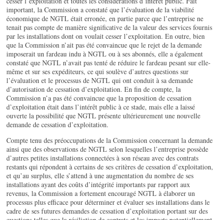
cesser l’exploitation et toutes les considérations d’intérêt public. Fait
important, la Commission a constaté que l’évaluation de la viabilité
économique de NGTL était erronée, en partie parce que l’entreprise ne
tenait pas compte de manière significative de la valeur des services fournis
par les installations dont on voulait cesser l’exploitation. En outre, bien
que la Commission n’ait pas été convaincue que le rejet de la demande
imposerait un fardeau indu à NGTL ou à ses abonnés, elle a également
constaté que NGTL n’avait pas tenté de réduire le fardeau pesant sur elle-
même et sur ses expéditeurs, ce qui soulève d’autres questions sur
l’évaluation et le processus de NGTL qui ont conduit à sa demande
d’autorisation de cessation d’exploitation. En fin de compte, la
Commission n’a pas été convaincue que la proposition de cessation
d’exploitation était dans l’intérêt public à ce stade, mais elle a laissé
ouverte la possibilité que NGTL présente ultérieurement une nouvelle
demande de cessation d’exploitation.
Compte tenu des préoccupations de la Commission concernant la demande
ainsi que des observations de NGTL selon lesquelles l’entreprise possède
d’autres petites installations connectées à son réseau avec des contrats
restants qui répondent à certains de ses critères de cessation d’exploitation,
et qu’au surplus, elle s’attend à une augmentation du nombre de ses
installations ayant des coûts d’intégrité importants par rapport aux
revenus, la Commission a fortement encouragé NGTL à élaborer un
processus plus efficace pour déterminer et évaluer ses installations dans le
cadre de ses futures demandes de cessation d’exploitation portant sur des
questions telles que la résiliation de contrats et les impacts potentiellement