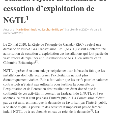
cessation d’exploitation de
1
NGTL
Auteurs :
Marie Buchinski
et
Stephanie Ridge
*
|
septembre 2020 – Volume 8,
numéro 3 2020
Le 20 mai 2020, la Régie de l’énergie du Canada (REC) a rejeté une
demande de NOVA Gas Transmission Ltd. (NGTL) visant à obtenir une
autorisation de cessation d’exploitation des installations qui font partie du
vaste réseau de pipelines et d’installations de NGTL en Alberta et en
[2]
Colombie-Britannique
.
NGTL a présenté sa demande principalement sur la base du fait que les
installations dont elle veut cesser l’exploitation ne sont plus
économiquement viables. Elle a fait valoir que les tarifs pour les volumes
contractuels n’étaient pas suffisants pour justifier la poursuite de
l’exploitation et de l’entretien des installations étant donné que la
continuité de ces activités imposerait un fardeau indu à NGTL et à ses
abonnés, ce qui n’était pas dans l’intérêt public. La Commission n’était
pas de cet avis, estimant que la demande ne favorisait pas l’intérêt public
à ce stade et que la poursuite des activités n’imposerait pas de fardeau
[3]
indu à NGTL ou à ses abonnés en cas de rejet de la demande
. La