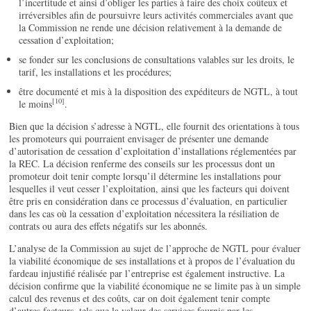
l’incertitude et ainsi d’obliger les parties à faire des choix coûteux et
irréversibles afin de poursuivre leurs activités commerciales avant que
la Commission ne rende une décision relativement à la demande de
cessation d’exploitation;
se fonder sur les conclusions de consultations valables sur les droits, le
tarif, les installations et les procédures;
être documenté et mis à la disposition des expéditeurs de NGTL, à tout
[10]
le moins
.
Bien que la décision s’adresse à NGTL, elle fournit des orientations à tous
les promoteurs qui pourraient envisager de présenter une demande
d’autorisation de cessation d’exploitation d’installations réglementées par
la REC. La décision renferme des conseils sur les processus dont un
promoteur doit tenir compte lorsqu’il détermine les installations pour
lesquelles il veut cesser l’exploitation, ainsi que les facteurs qui doivent
être pris en considération dans ce processus d’évaluation, en particulier
dans les cas où la cessation d’exploitation nécessitera la résiliation de
contrats ou aura des effets négatifs sur les abonnés.
L’analyse de la Commission au sujet de l’approche de NGTL pour évaluer
la viabilité économique de ses installations et à propos de l’évaluation du
fardeau injustifié réalisée par l’entreprise est également instructive. La
décision confirme que la viabilité économique ne se limite pas à un simple
calcul des revenus et des coûts, car on doit également tenir compte
d’autres facteurs, tels que la valeur des services fournis par les