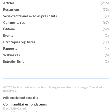
Articles
(216)
Recensions
(32)
Série d'entrevues avec les presidents
(7)
Commentaires
(67)
Éditorial
(52)
Events
(1)
Chroniques régulières
(17)
Rapports
(4)
Webinaires
(6)
Entretien Écrit
(1)
© 2026 Publication trimestrielle sur la règlementation de l’énergie. Tous droits
Réservés.
Politique de confidentialité
Commanditaires fondateurs
Électricité Canada