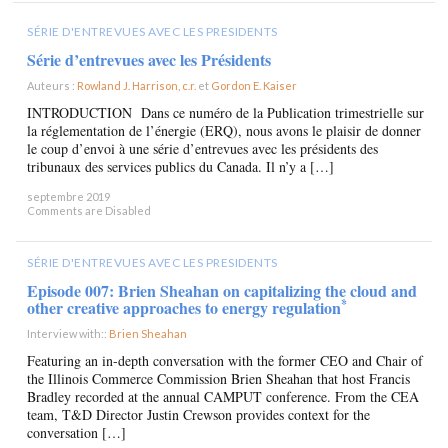
SÉRIE D'ENTREVUES AVEC LES PRESIDENTS
Série d’entrevues avec les Présidents
Auteurs :
Rowland J. Harrison, c.r.
et
Gordon E. Kaiser
×
INTRODUCTION Dans ce numéro de la Publication trimestrielle sur
la réglementation de l’énergie (ERQ), nous avons le plaisir de donner
le coup d’envoi à une série d’entrevues avec les présidents des
tribunaux des services publics du Canada. Il n’y a […]
septembre 2019
Comments are Disabled
SÉRIE D'ENTREVUES AVEC LES PRESIDENTS
Episode 007: Brien Sheahan on capitalizing the cloud and
*
other creative approaches to energy regulation
Interview with::
Brien Sheahan
×
Featuring an in-depth conversation with the former CEO and Chair of
the Illinois Commerce Commission Brien Sheahan that host Francis
Bradley recorded at the annual CAMPUT conference. From the CEA
team, T&D Director Justin Crewson provides context for the
conversation […]