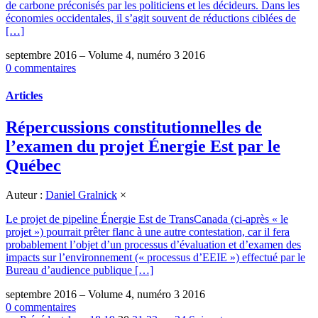
de carbone préconisés par les politiciens et les décideurs. Dans les
économies occidentales, il s’agit souvent de réductions ciblées de
[…]
septembre 2016 – Volume 4, numéro 3 2016
0 commentaires
Articles
Répercussions constitutionnelles de
l’examen du projet Énergie Est par le
Québec
Auteur :
Daniel Gralnick
×
Le projet de pipeline Énergie Est de TransCanada (ci-après « le
projet ») pourrait prêter flanc à une autre contestation, car il fera
probablement l’objet d’un processus d’évaluation et d’examen des
impacts sur l’environnement (« processus d’EEIE ») effectué par le
Bureau d’audience publique […]
septembre 2016 – Volume 4, numéro 3 2016
0 commentaires