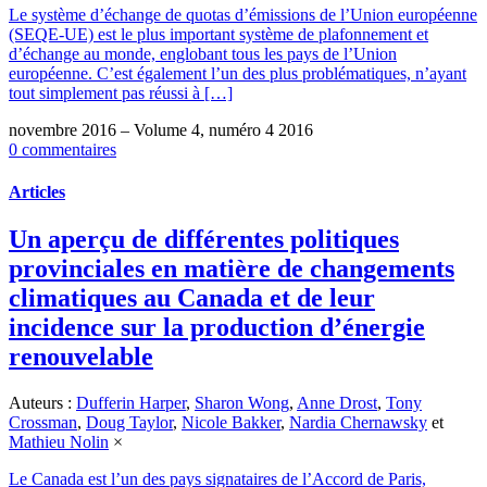
Le système d’échange de quotas d’émissions de l’Union européenne
(SEQE-UE) est le plus important système de plafonnement et
d’échange au monde, englobant tous les pays de l’Union
européenne. C’est également l’un des plus problématiques, n’ayant
tout simplement pas réussi à […]
novembre 2016 – Volume 4, numéro 4 2016
0 commentaires
Articles
Un aperçu de différentes politiques
provinciales en matière de changements
climatiques au Canada et de leur
incidence sur la production d’énergie
renouvelable
Auteurs :
Dufferin Harper
,
Sharon Wong
,
Anne Drost
,
Tony
Crossman
,
Doug Taylor
,
Nicole Bakker
,
Nardia Chernawsky
et
Mathieu Nolin
×
Le Canada est l’un des pays signataires de l’Accord de Paris,