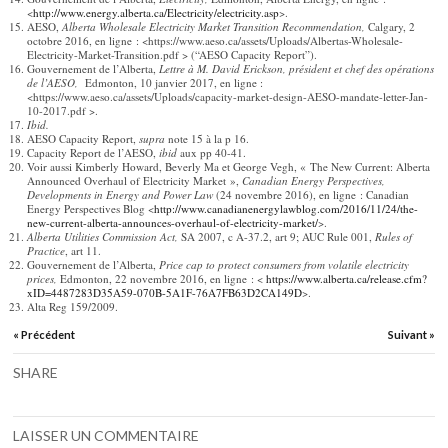
<
http://www.energy.alberta.ca/Electricity/electricity.asp
>.
AESO,
Alberta Wholesale Electricity Market Transition Recommendation,
Calgary, 2
octobre 2016, en ligne : <https://www.aeso.ca/assets/Uploads/Albertas-Wholesale-
Electricity-Market-Transition.pdf > (“AESO Capacity Report”).
Gouvernement de l’Alberta,
Lettre à M. David Erickson, président et chef des opérations
de l’AESO,
Edmonton, 10 janvier 2017, en ligne :
<https://www.aeso.ca/assets/Uploads/capacity-market-design-AESO-mandate-letter-Jan-
10-2017.pdf >.
Ibid.
AESO Capacity Report,
supra
note 15 à la p 16.
Capacity Report de l’AESO,
ibid
aux pp 40-41.
Voir aussi Kimberly Howard, Beverly Ma et George Vegh, « The New Current: Alberta
Announced Overhaul of Electricity Market »,
Canadian Energy Perspectives,
Developments in Energy and Power Law
(24 novembre 2016), en ligne : Canadian
Energy Perspectives Blog <
http://www.canadianenergylawblog.com/2016/11/24/the-
new-current-alberta-announces-overhaul-of-electricity-market/
>.
Alberta Utilities Commission Act,
SA 2007, c A-37.2, art 9; AUC Rule 001,
Rules of
Practice
, art 11.
Gouvernement de l’Alberta,
Price cap to protect consumers from volatile electricity
prices,
Edmonton, 22 novembre 2016, en ligne : <
https://www.alberta.ca/release.cfm?
xID=4487283D35A59-070B-5A1F-76A7FB63D2CA149D
>.
Alta Reg 159/2009.
« Précédent
Suivant »
SHARE
LAISSER UN COMMENTAIRE