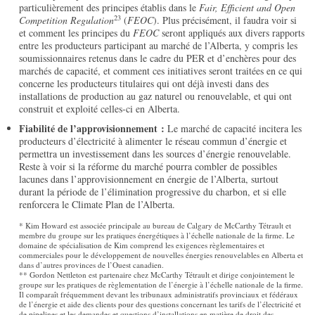
particulièrement des principes établis dans le
Fair, Efficient and Open
23
Competition Regulation
(
FEOC
). Plus précisément, il faudra voir si
et comment les principes du
FEOC
seront appliqués aux divers rapports
entre les producteurs participant au marché de l’Alberta, y compris les
soumissionnaires retenus dans le cadre du PER et d’enchères pour des
marchés de capacité, et comment ces initiatives seront traitées en ce qui
concerne les producteurs titulaires qui ont déjà investi dans des
installations de production au gaz naturel ou renouvelable, et qui ont
construit et exploité celles-ci en Alberta.
Fiabilité de l’approvisionnement :
Le marché de capacité incitera les
producteurs d’électricité à alimenter le réseau commun d’énergie et
permettra un investissement dans les sources d’énergie renouvelable.
Reste à voir si la réforme du marché pourra combler de possibles
lacunes dans l’approvisionnement en énergie de l’Alberta, surtout
durant la période de l’élimination progressive du charbon, et si elle
renforcera le Climate Plan de l’Alberta.
* Kim Howard est associée principale au bureau de Calgary de McCarthy Tétrault et
membre du groupe sur les pratiques énergétiques à l’échelle nationale de la firme. Le
domaine de spécialisation de Kim comprend les exigences règlementaires et
commerciales pour le développement de nouvelles énergies renouvelables en Alberta et
dans d’autres provinces de l’Ouest canadien.
** Gordon Nettleton est partenaire chez McCarthy Tétrault et dirige conjointement le
groupe sur les pratiques de règlementation de l’énergie à l’échelle nationale de la firme.
Il comparaît fréquemment devant les tribunaux administratifs provinciaux et fédéraux
de l’énergie et aide des clients pour des questions concernant les tarifs de l’électricité et
de pipelines et les demandes et questions d’installations en matière de droit des