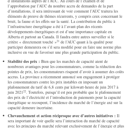
d’installations auprès de l’AUC. Au cours de l’examen et de
l’approbation par l’AUC du nombre accru de demandes de la part
d’installations, il sera intéressant de voir comment l’AUC traitera les
éléments de preuve de thèmes récurrents, y compris ceux concernant le
bruit, la faune et les effets sur la santé. La contribution du public à
l’infrastructure énergétique a été à l’avant-plan des récents
développements énergétiques et est d’une importance capitale en
Alberta et partout au Canada. Il faudra entre autres surveiller si le
21
critère « directement touché »
de l’AUC quant à la qualité pour
participer demeurera ou s’il sera modifié pour en faire une norme plus
inclusive en vue de favoriser une plus grande participation du public.
Stabilité des prix :
Bien que les marchés de capacité aient de
nombreux avantages pour les consommateurs, comme la réduction des
pointes de prix, les consommateurs risquent d’avoir à assumer des coûts
accrus. La province a récemment annoncé son engagement à protéger
les consommateurs contre les prix instables en imposant un
plafonnement du tarif de 6,8 cents par kilowatt-heure de juin 2017 à
22
juin 2021
. Toutefois, puisqu’il est peu probable que le plafonnement
des prix de l’électricité et l’introduction de paiements pour la capacité
énergétique se recoupent, l’incidence du marché de l’énergie axé sur la
capacité demeure incertaine.
Chevauchement et action réciproque avec d’autres initiatives :
Il
sera important de voir quelle sera l’interaction du marché de capacité
avec les principes du marché relevant exclusivement de l’énergie et plus