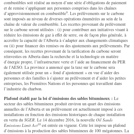
combustibles soit réalisé au moyen d’une série d’obligations de paiement
et de remise s’appliquant aux personnes comprises dans les chaînes
9
d’approvisionnement en combustible
. Les prélèvements sur le carbone
sont imposés au niveau de diverses opérations énumérées au sein de la
chaîne de valeur du combustible. Les recettes provenant du prélèvement
sur le carbone seront utilisées : (i) pour contribuer aux initiatives visant à
réduire les émissions de gaz à effet de serre, ou de façon plus générale, à
accroître la capacité de l’Alberta à s’adapter aux changements climatiques
ou (ii) pour financer des remises ou des ajustements aux prélèvements. Par
conséquent, les recettes provenant de la tarification du carbone seront
réinvesties en Alberta dans la recherche et la technologie en matière
d’énergie propre, l’infrastructure verte et l’aide au financement du PER
de l’AESO. La province a annoncé que la taxe sur le carbone sera
également utilisée pour un « fond d’ajustement » en vue d’aider des
personnes et des familles à s’ajuster au prélèvement et d’aider les petites
entreprises, les Premières Nations et les personnes qui travaillent dans
l’industrie du charbon.
Plafond établi par la loi d’émissions des sables bitumineux :
Le
secteur des sables bitumineux produit environ un quart des émissions
annuelles de l’Alberta et un prélèvement est actuellement imposé à ces
installations en fonction des émissions historiques de chaque installation
en vertu du
SGER
. Le 14 décembre 2016, la nouvelle
Oil Sands
10
Emissions Limit Act
est entrée en vigueur. Cette loi impose un plafond
d’émissions à la production des sables bitumineux de 100 mégatonnes. La