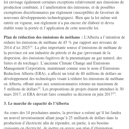
loi envisage également certaines exceptions relativement aux émissions de
production combinée, à l’amélioration des émissions, et de possibles
exemptions discrétionnaires par règlement (susceptibles de favoriser de
nouveaux développements technologiques). Bien que la loi même soit
entrée en vigueur, son règlement n’a pas encore été élaboré et devra
établir toute la portée et l’application de cette nouvelle loi.
Plan de réduction des émissions de méthane :
L’Alberta a l’intention de
réduire les émissions de méthane de 45 % par rapport aux niveaux de
11
2014 d’ici 2025
. La plus importante source d’émissions de méthane de
la province est son industrie du pétrole et du gaz (provenant de la
dispersion, des émissions fugitives de la pneumatique au gaz naturel, des
fuites et du torchage). L’ancienne Climate Change and Emissions
Management Corporation, maintenant connue sous le nom d’Emissions
Reduction Alberta (ERA), a affecté un total de 40 millions de dollars au
développement des technologies visant à réduire les émissions de méthane
en Alberta, offrant ainsi aux soumissionnaires retenus un maximum de
12
5 millions de dollars
. Les propositions de projets étaient attendues le 30
13
mars 2017, et ERA devrait faire connaître sa décision en juin 2017
.
3. Le marché de capacité de l’Alberta
Au cours des 14 prochaines années, la province a estimé qu’il lui faudra
un nouvel investissement allant jusqu’à 25 milliards de dollars dans la
production d’électricité afin de répondre, en partie, à ses besoins
croissants en électricité, de mettre en œuvre son plan d’élimination