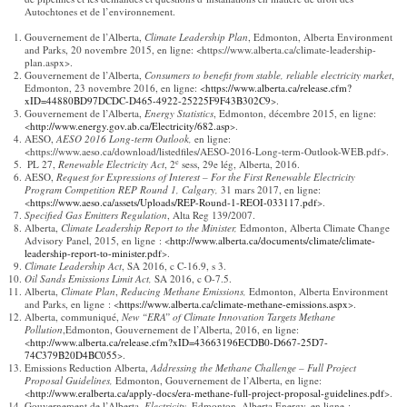
Autochtones et de l’environnement.
Gouvernement de l’Alberta,
Climate Leadership Plan
, Edmonton, Alberta Environment
and Parks, 20 novembre 2015, en ligne: <https://www.alberta.ca/climate-leadership-
plan.aspx>.
Gouvernement de l’Alberta,
Consumers to benefit from stable, reliable electricity market
,
Edmonton, 23 novembre 2016, en ligne: <
https://www.alberta.ca/release.cfm?
xID=44880BD97DCDC-D465-4922-25225F9F43B302C9
>.
Gouvernement de l’Alberta,
Energy Statistics
, Edmonton, décembre 2015, en ligne:
<
http://www.energy.gov.ab.ca/Electricity/682.asp
>.
AESO,
AESO 2016 Long-term Outlook,
en ligne:
<https://www.aeso.ca/download/listedfiles/AESO-2016-Long-term-Outlook-WEB.pdf>.
e
PL 27,
Renewable Electricity Act
, 2
sess, 29e lég, Alberta, 2016.
AESO,
Request for Expressions of Interest – For the First Renewable Electricity
Program Competition REP Round 1, Calgary,
31 mars 2017, en ligne:
<
https://www.aeso.ca/assets/Uploads/REP-Round-1-REOI-033117.pdf
>.
Specified Gas Emitters Regulation
, Alta Reg 139/2007.
Alberta,
Climate Leadership Report to the Minister,
Edmonton, Alberta Climate Change
Advisory Panel, 2015, en ligne : <
http://www.alberta.ca/documents/climate/climate-
leadership-report-to-minister.pdf
>.
Climate Leadership Act
, SA 2016, c C-16.9, s 3.
Oil Sands Emissions Limit Act,
SA 2016, c O-7.5.
Alberta,
Climate Plan
,
Reducing Methane Emissions,
Edmonton, Alberta Environment
and Parks, en ligne : <
https://www.alberta.ca/climate-methane-emissions.aspx
>.
Alberta, communiqué,
New “ERA” of Climate Innovation Targets Methane
Pollution
,Edmonton, Gouvernement de l’Alberta, 2016, en ligne:
<
http://www.alberta.ca/release.cfm?xID=43663196ECDB0-D667-25D7-
74C379B20D4BC055
>.
Emissions Reduction Alberta,
Addressing the Methane Challenge – Full Project
Proposal Guidelines,
Edmonton, Gouvernement de l’Alberta, en ligne:
<
http://www.eralberta.ca/apply-docs/era-methane-full-project-proposal-guidelines.pdf
>.
Gouvernement de l’Alberta,
Electricity,
Edmonton, Alberta Energy, en ligne :