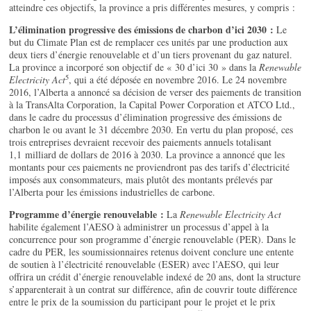
atteindre ces objectifs, la province a pris différentes mesures, y compris :
L’élimination progressive des émissions de charbon d’ici 2030 :
Le
but du Climate Plan est de remplacer ces unités par une production aux
deux tiers d’énergie renouvelable et d’un tiers provenant du gaz naturel.
La province a incorporé son objectif de « 30 d’ici 30 » dans la
Renewable
5
Electricity Act
, qui a été déposée en novembre 2016. Le 24 novembre
2016, l’Alberta a annoncé sa décision de verser des paiements de transition
à la TransAlta Corporation, la Capital Power Corporation et ATCO Ltd.,
dans le cadre du processus d’élimination progressive des émissions de
charbon le ou avant le 31 décembre 2030. En vertu du plan proposé, ces
trois entreprises devraient recevoir des paiements annuels totalisant
1,1 milliard de dollars de 2016 à 2030. La province a annoncé que les
montants pour ces paiements ne proviendront pas des tarifs d’électricité
imposés aux consommateurs, mais plutôt des montants prélevés par
l’Alberta pour les émissions industrielles de carbone.
Programme d’énergie renouvelable :
La
Renewable Electricity Act
habilite également l’AESO à administrer un processus d’appel à la
concurrence pour son programme d’énergie renouvelable (PER). Dans le
cadre du PER, les soumissionnaires retenus doivent conclure une entente
de soutien à l’électricité renouvelable (ESER) avec l’AESO, qui leur
offrira un crédit d’énergie renouvelable indexé de 20 ans, dont la structure
s’apparenterait à un contrat sur différence, afin de couvrir toute différence
entre le prix de la soumission du participant pour le projet et le prix