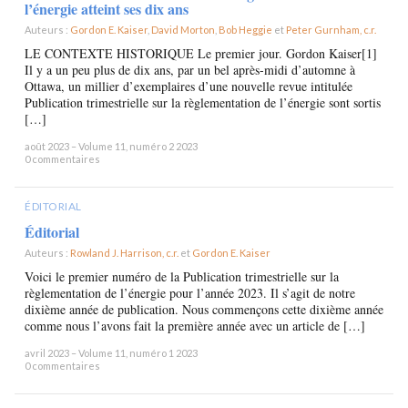
l’énergie atteint ses dix ans
Auteurs :
Gordon E. Kaiser
,
David Morton
,
Bob Heggie
et
Peter Gurnham, c.r.
×
LE CONTEXTE HISTORIQUE Le premier jour. Gordon Kaiser[1]
Il y a un peu plus de dix ans, par un bel après-midi d’automne à
Ottawa, un millier d’exemplaires d’une nouvelle revue intitulée
Publication trimestrielle sur la règlementation de l’énergie sont sortis
[…]
août 2023 – Volume 11, numéro 2 2023
0 commentaires
ÉDITORIAL
Éditorial
Auteurs :
Rowland J. Harrison, c.r.
et
Gordon E. Kaiser
×
Voici le premier numéro de la Publication trimestrielle sur la
règlementation de l’énergie pour l’année 2023. Il s’agit de notre
dixième année de publication. Nous commençons cette dixième année
comme nous l’avons fait la première année avec un article de […]
avril 2023 – Volume 11, numéro 1 2023
0 commentaires