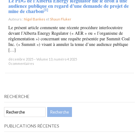
Le PDG de l’Alberta Energy Regulator nie le droit à une
audience publique en regard d’une demande de projet de
[1]
mine de charbon
Auteurs :
Nigel Bankes
et
Shaun Fluker
×
Le présent article commente une récente procédure interlocutoire
devant l’Alberta Energy Regulator (« AER » ou « l’organisme de
règlementation ») concernant une requête présentée par Summit Coal
Inc. (« Summit ») visant à annuler la tenue d’une audience publique
[…]
décembre 2025 – Volume 13, numéro 4 2025
0 commentaires
RECHERCHE
PUBLICATIONS RÉCENTES