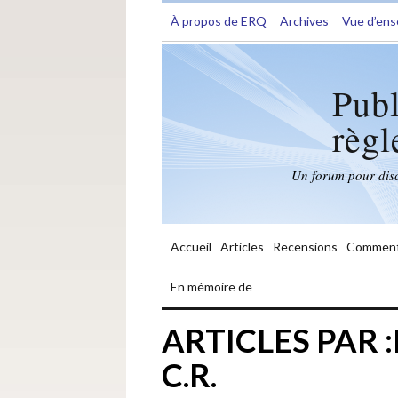
À propos de ERQ
Archives
Vue d’en
Publ
règl
Un forum pour discu
Accueil
Articles
Recensions
Comment
En mémoire de
ARTICLES PAR 
C.R.