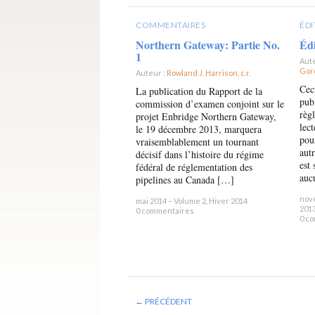
COMMENTAIRES
ÉDI
Northern Gateway: Partie No.
Édi
1
Aut
Gord
Auteur :
Rowland J. Harrison, c.r.
×
Cec
La publication du Rapport de la
publ
commission d’examen conjoint sur le
règ
projet Enbridge Northern Gateway,
lec
le 19 décembre 2013, marquera
pou
vraisemblablement un tournant
aut
décisif dans l’histoire du régime
est
fédéral de réglementation des
auc
pipelines au Canada […]
nov
mai 2014 – Volume 2, Hiver 2014
201
0 commentaires
0 c
← PRÉCÉDENT