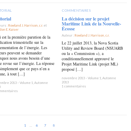
TORIAL
COMMENTAIRES
torial
La décision sur le projet
Maritime Link de la Nouvelle-
eurs :
Rowland J. Harrison, c.r.
et
Écosse
on E. Kaiser
×
Auteur :
Rowland J. Harrison, c.r.
×
i est la première parution de la
ication trimestrielle sur la
Le 22 juillet 2013, la Nova Scotia
lementation de l’énergie. Les
Utility and Review Board (NSUARB
teurs peuvent se demander
ou la « Commission »), a
rquoi nous avons besoin d’une
conditionnellement approuvé le
re revue sur l’énergie. La réponse
Projet Maritime Link (projet ML)
 simplement que ce pays n’en a
proposé […]
une, à tout […]
novembre 2013 – Volume 1, Automne
2013
embre 2013 – Volume 1, Automne
1 commentaires
3
ommentaires
1
…
6
7
8