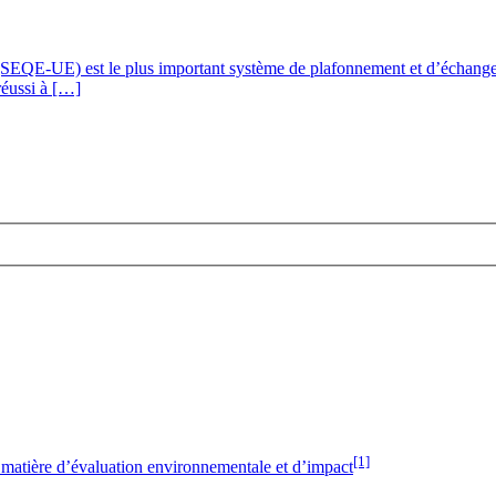
SEQE-UE) est le plus important système de plafonnement et d’échange
réussi à […]
[1]
n matière d’évaluation environnementale et d’impact