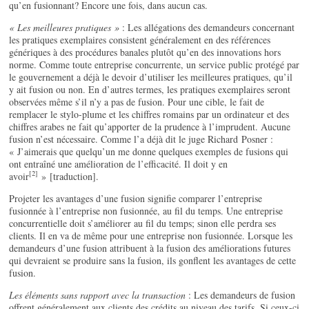
qu’en fusionnant? Encore une fois, dans aucun cas.
« Les meilleures pratiques »
: Les allégations des demandeurs concernant
les pratiques exemplaires consistent généralement en des références
génériques à des procédures banales plutôt qu’en des innovations hors
norme. Comme toute entreprise concurrente, un service public protégé par
le gouvernement a déjà le devoir d’utiliser les meilleures pratiques, qu’il
y ait fusion ou non. En d’autres termes, les pratiques exemplaires seront
observées même s’il n’y a pas de fusion. Pour une cible, le fait de
remplacer le stylo-plume et les chiffres romains par un ordinateur et des
chiffres arabes ne fait qu’apporter de la prudence à l’imprudent. Aucune
fusion n’est nécessaire. Comme l’a déjà dit le juge Richard Posner :
« J’aimerais que quelqu’un me donne quelques exemples de fusions qui
ont entraîné une amélioration de l’efficacité. Il doit y en
[2]
avoir
» [traduction].
Projeter les avantages d’une fusion signifie comparer l’entreprise
fusionnée à l’entreprise non fusionnée, au fil du temps. Une entreprise
concurrentielle doit s’améliorer au fil du temps; sinon elle perdra ses
clients. Il en va de même pour une entreprise non fusionnée. Lorsque les
demandeurs d’une fusion attribuent à la fusion des améliorations futures
qui devraient se produire sans la fusion, ils gonflent les avantages de cette
fusion.
Les éléments sans rapport avec la transaction
: Les demandeurs de fusion
offrent généralement aux clients des crédits au niveau des tarifs. Si ceux-ci