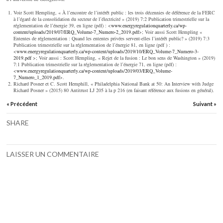
Voir Scott Hempling, « À l’encontre de l’intérêt public : les trois décennies de déférence de la FERC
à l’égard de la consolidation du secteur de l’électricité » (2019) 7:2 Publication trimestrielle sur la
réglementation de l’énergie 39, en ligne (pdf) : <
www.energyregulationquarterly.ca/wp-
content/uploads/2019/07/ERQ_Volume-7_Numero-2_2019.pdf
>; Voir aussi Scott Hempling «
Ententes de réglementation : Quand les ententes privées servent-elles l’intérêt public? » (2019) 7:3
Publication trimestrielle sur la réglementation de l’énergie 81, en ligne (pdf ) :
<
www.energyregulationquarterly.ca/wp-content/uploads/2019/10/ERQ_Volume-7_Numero-3-
2019.pdf
>; Voir aussi : Scott Hempling, « Rejet de la fusion : Le bon sens de Washington » (2019)
7:1 Publication trimestrielle sur la réglementation de l’énergie 71, en ligne (pdf) :
<
www.energyregulationquarterly.ca/wp-content/uploads/2019/03/ERQ_Volume-
7_Numero_1_2019.pdf
>.
Richard Posner et C. Scott Hemphill, « Philadelphia National Bank at 50: An Interview with Judge
Richard Posner » (2015) 80 Antitrust LJ 205 à la p 216 (en faisant référence aux fusions en général).
« Précédent
Suivant »
SHARE
LAISSER UN COMMENTAIRE