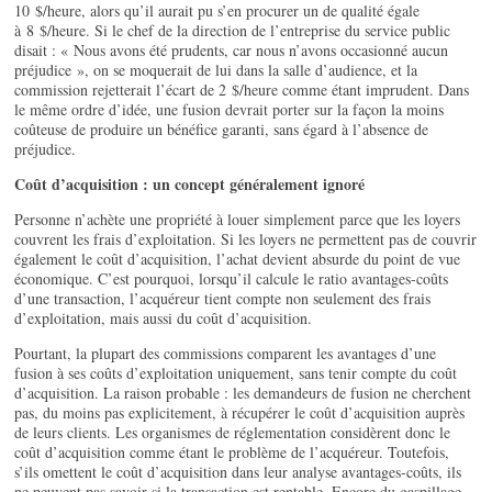
10 $/heure, alors qu’il aurait pu s’en procurer un de qualité égale
à 8 $/heure. Si le chef de la direction de l’entreprise du service public
disait : « Nous avons été prudents, car nous n’avons occasionné aucun
préjudice », on se moquerait de lui dans la salle d’audience, et la
commission rejetterait l’écart de 2 $/heure comme étant imprudent. Dans
le même ordre d’idée, une fusion devrait porter sur la façon la moins
coûteuse de produire un bénéfice garanti, sans égard à l’absence de
préjudice.
Coût d’acquisition : un concept généralement ignoré
Personne n’achète une propriété à louer simplement parce que les loyers
couvrent les frais d’exploitation. Si les loyers ne permettent pas de couvrir
également le coût d’acquisition, l’achat devient absurde du point de vue
économique. C’est pourquoi, lorsqu’il calcule le ratio avantages-coûts
d’une transaction, l’acquéreur tient compte non seulement des frais
d’exploitation, mais aussi du coût d’acquisition.
Pourtant, la plupart des commissions comparent les avantages d’une
fusion à ses coûts d’exploitation uniquement, sans tenir compte du coût
d’acquisition. La raison probable : les demandeurs de fusion ne cherchent
pas, du moins pas explicitement, à récupérer le coût d’acquisition auprès
de leurs clients. Les organismes de réglementation considèrent donc le
coût d’acquisition comme étant le problème de l’acquéreur. Toutefois,
s’ils omettent le coût d’acquisition dans leur analyse avantages-coûts, ils
ne peuvent pas savoir si la transaction est rentable. Encore du gaspillage