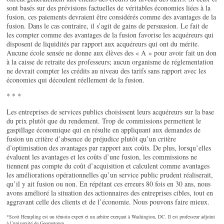
sont basés sur des prévisions factuelles de véritables économies liées à la
fusion, ces paiements devraient être considérés comme des avantages de la
fusion. Dans le cas contraire, il s’agit de gains de persuasion. Le fait de
les compter comme des avantages de la fusion favorise les acquéreurs qui
disposent de liquidités par rapport aux acquéreurs qui ont du mérite.
Aucune école sensée ne donne aux élèves des « A » pour avoir fait un don
à la caisse de retraite des professeurs; aucun organisme de réglementation
ne devrait compter les crédits au niveau des tarifs sans rapport avec les
économies qui découlent réellement de la fusion.
* * *
Les entreprises de services publics choisissent leurs acquéreurs sur la base
du prix plutôt que du rendement. Trop de commissions permettent le
gaspillage économique qui en résulte en appliquant aux demandes de
fusion un critère d’absence de préjudice plutôt qu’un critère
d’optimisation des avantages par rapport aux coûts. De plus, lorsqu’elles
évaluent les avantages et les coûts d’une fusion, les commissions ne
tiennent pas compte du coût d’acquisition et calculent comme avantages
les améliorations opérationnelles qu’un service public prudent réaliserait,
qu’il y ait fusion ou non. En répétant ces erreurs 80 fois en
30 ans
, nous
avons amélioré la situation des actionnaires des entreprises cibles, tout en
aggravant celle des clients et de l’économie. Nous pouvons faire mieux.
*Scott Hempling est un témoin expert et un arbitre exerçant à Washington, DC. Il est professeur adjoint
à l’université de Georgetown.