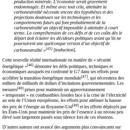
production minérale. L’économie serait gravement
endommagée. Et même avec tout cela, atteindre la
carboneutralité nécessite encore des hypothèses et des
projections douteuses sur les technologies et les
comportements futurs qui font probablement de la
carboneutralité un objectif impossible à atteindre à court
terme. La compréhension de ces défis et de ces coûts dès le
départ doit éclairer les décideurs politiques avant qu’ils ne
poursuivent une quelconque version d’un objectif de
[45]
carboneutralité »
[traduction].
Cette nouvelle réalité internationale en matière de « sécurité
[46]
énergétique »
démontre les défis politiques, techniques et
économiques auxquels est confronté le G7 dans ses efforts pour
[47]
accélérer la transition énergétique mondiale
, qui nécessitera des
milliers de milliards de dollars d’incitations gouvernementales. Les
[48]
mesures
prises pour maintenir un approvisionnement
« temporaire » en combustibles fossiles face à la crise de l’électricité
au sein de l’Union européenne, les efforts pour atténuer la hausse
[49]
des prix de l’énergie au Royaume-Uni
et les efforts déployés par
les États-Unis pour maintenir les prix de l’essence à un niveau peu
élevé sont largement passés sous silence lors de ces réunions.
D’autres auteurs ont avancé des arguments plus convaincants sur