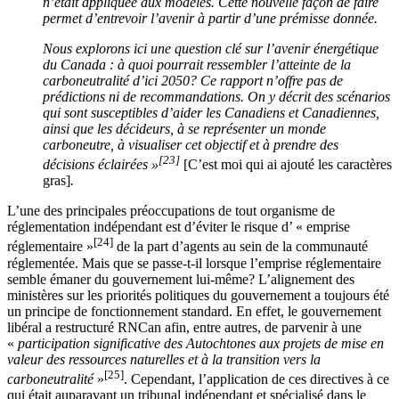
n’était appliquée aux modèles. Cette nouvelle façon de faire
permet d’entrevoir l’avenir à partir d’une prémisse donnée.
Nous explorons ici une question clé sur l’avenir énergétique
du Canada : à quoi pourrait ressembler l’atteinte de la
carboneutralité d’ici 2050? Ce rapport n’offre pas de
prédictions ni de recommandations. On y décrit des scénarios
qui sont susceptibles d’aider les Canadiens et Canadiennes,
ainsi que les décideurs, à se représenter un monde
carboneutre, à visualiser cet objectif et à prendre des
[23]
décisions éclairées »
[C’est moi qui ai ajouté les caractères
gras]
.
L’une des principales préoccupations de tout organisme de
réglementation indépendant est d’éviter le risque d’ « emprise
[24]
réglementaire »
de la part d’agents au sein de la communauté
réglementée. Mais que se passe-t-il lorsque l’emprise réglementaire
semble émaner du gouvernement lui-même? L’alignement des
ministères sur les priorités politiques du gouvernement a toujours été
un principe de fonctionnement standard. En effet, le gouvernement
libéral a restructuré RNCan afin, entre autres, de parvenir à une
«
participation significative des Autochtones aux projets de mise en
valeur des ressources naturelles et à la transition vers la
[25]
carboneutralité
»
. Cependant, l’application de ces directives à ce
qui était auparavant un tribunal indépendant et spécialisé dans le