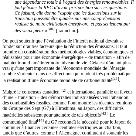
une dépendance totale à l’égard des énergies renouvelables. Il
faut féliciter la REC d’avoir pris position sur ces questions.
Ce faisant, elle donne l’espoir que les discussions sur la
transition puissent être guidées par une compréhension
réaliste de notre civilisation énergivore, et pas seulement par
[40]
des vœux pieux »
[traduction].
On peut soutenir que l’évaluation de l’intérêt national devrait se
fonder sur d’autres facteurs que la réduction des émissions. Il faut
prendre en considération des méthodologies viables, économiques et
réalisables pour une économie énergétique « de transition » afin de
maintenir ou d’améliorer notre niveau de vie. Cela est d’autant plus
vrai qu’une part importante de l’économie mondiale de l’énergie
semble s’orienter dans des directions qui rendent très problématique
[41]
la réalisation d’une économie mondiale de carboneutralité
.
[42]
Malgré le consensus canadien
et international parallèle en faveur
d’une « transition » des démocraties industrialisées vers l’abandon
des combustibles fossiles, comme l’ont montré les récentes réunions
du Groupe des Sept (G7) à Hiroshima, au Japon, des difficultés
[43]
matérielles subsistent pour atteindre de tels objectifs
. Le
[44]
communiqué final
du G7 reconnaît la nécessité pour le Japon de
continuer à financer certaines centrales électriques au charbon,
tandis que d’autres, comme l’Allemagne, continuent à soutenir les