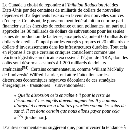
Le Canada a choisi de répondre à l’
Inflation Reduction Act
des
États-Unis par des centaines de milliards de dollars de nouvelles
dépenses et d’allègements fiscaux en faveur des nouvelles sources
d’énergie. Ce faisant, le gouvernement fédéral fait un énorme pari
financier sur les énergies de rechange et non polluantes, un pari qui
approche les 30 milliards de dollars de subventions pour les seules
usines de production de batteries, auxquels s’ajoutent 60 milliards de
dollars de crédits d’impôt pour les énergies propres et 20 milliards de
dollars d’investissements dans les infrastructures durables. Tout cela
en réponse à ce que certains critiques considèrent comme une
réaction législative américaine excessive à l’égard de l’IRA, dont les
coûts sont désormais estimés à 1 200 milliards de dollars
[54]
américains
. Certains commentateurs, comme William McNally
de l’université Wilfred Laurier, ont attiré l’attention sur les
distorsions économiques négatives découlant de ces stratégies
énergétiques « transitoires » subventionnées :
« Quelle distorsion cela entraîne-t-il pour le reste de
l’économie? Les impôts doivent augmenter. Il y a moins
d’argent à consacrer à d’autres priorités comme les soins de
santé. Il est donc certain que nous allons payer pour cela
[55]
»
[traduction].
D’autres commentateurs suggèrent que, pour inverser la tendance à