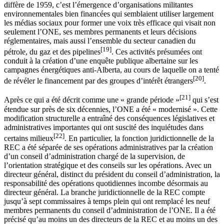
diffère de 1959, c’est l’émergence d’organisations militantes
environnementales bien financées qui semblaient utiliser largement
les médias sociaux pour former une voix très efficace qui visait non
seulement l’ONE, ses membres permanents et leurs décisions
réglementaires, mais aussi l’ensemble du secteur canadien du
[19]
pétrole, du gaz et des pipelines
. Ces activités présumées ont
conduit à la création d’une enquête publique albertaine sur les
campagnes énergétiques anti-Alberta, au cours de laquelle on a tenté
[20]
de révéler le financement par des groupes d’intérêt étrangers
.
[21]
Après ce qui a été décrit comme une « grande période »
qui s’est
étendue sur près de six décennies, l’ONE a été « modernisé ». Cette
modification structurelle a entraîné des conséquences législatives et
administratives importantes qui ont suscité des inquiétudes dans
[22]
certains milieux
. En particulier, la fonction juridictionnelle de la
REC a été séparée de ses opérations administratives par la création
d’un conseil d’administration chargé de la supervision, de
l’orientation stratégique et des conseils sur les opérations. Avec un
directeur général, distinct du président du conseil d’administration, la
responsabilité des opérations quotidiennes incombe désormais au
directeur général. La branche juridictionnelle de la REC compte
jusqu’à sept commissaires à temps plein qui ont remplacé les neuf
membres permanents du conseil d’administration de l’ONE. Il a été
précisé qu’au moins un des directeurs de la REC et au moins un des