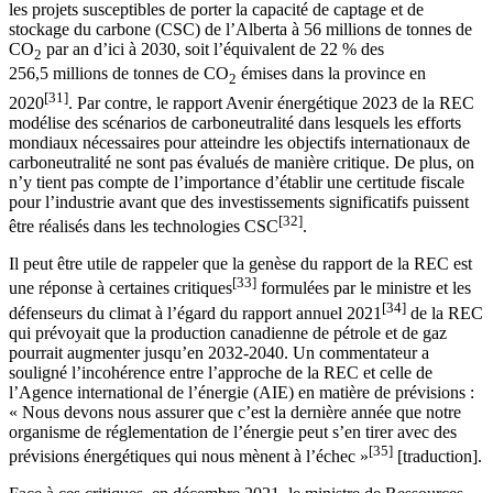
les projets susceptibles de porter la capacité de captage et de
stockage du carbone (CSC) de l’Alberta à 56 millions de tonnes de
CO
par an d’ici à 2030, soit l’équivalent de 22 % des
2
256,5 millions de tonnes de CO
émises dans la province en
2
[31]
2020
. Par contre, le rapport Avenir énergétique 2023 de la REC
modélise des scénarios de carboneutralité dans lesquels les efforts
mondiaux nécessaires pour atteindre les objectifs internationaux de
carboneutralité ne sont pas évalués de manière critique. De plus, on
n’y tient pas compte de l’importance d’établir une certitude fiscale
pour l’industrie avant que des investissements significatifs puissent
[32]
être réalisés dans les technologies CSC
.
Il peut être utile de rappeler que la genèse du rapport de la REC est
[33]
une réponse à certaines critiques
formulées par le ministre et les
[34]
défenseurs du climat à l’égard du rapport annuel 2021
de la REC
qui prévoyait que la production canadienne de pétrole et de gaz
pourrait augmenter jusqu’en 2032-2040. Un commentateur a
souligné l’incohérence entre l’approche de la REC et celle de
l’Agence international de l’énergie (AIE) en matière de prévisions :
« Nous devons nous assurer que c’est la dernière année que notre
organisme de réglementation de l’énergie peut s’en tirer avec des
[35]
prévisions énergétiques qui nous mènent à l’échec »
[traduction].