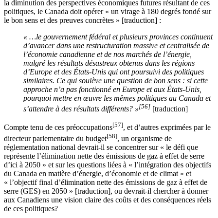
la diminution des perspectives économiques futures résultant de ces
politiques, le Canada doit opérer « un virage à 180 degrés fondé sur
le bon sens et des preuves concrètes » [traduction] :
« …le gouvernement fédéral et plusieurs provinces continuent
d’avancer dans une restructuration massive et centralisée de
l’économie canadienne et de nos marchés de l’énergie,
malgré les résultats désastreux obtenus dans les régions
d’Europe et des États-Unis qui ont poursuivi des politiques
similaires. Ce qui soulève une question de bon sens : si cette
approche n’a pas fonctionné en Europe et aux États-Unis,
pourquoi mettre en œuvre les mêmes politiques au Canada et
[56]
s’attendre à des résultats différents? »
[traduction]
[57]
Compte tenu de ces préoccupations
, et d’autres exprimées par le
[58]
directeur parlementaire du budget
, un organisme de
réglementation national devrait-il se concentrer sur « le défi que
représente l’élimination nette des émissions de gaz à effet de serre
d’ici à 2050 » et sur les questions liées à « l’intégration des objectifs
du Canada en matière d’énergie, d’économie et de climat » et
« l’objectif final d’élimination nette des émissions de gaz à effet de
serre (GES) en 2050 » [traduction], ou devrait-il chercher à donner
aux Canadiens une vision claire des coûts et des conséquences réels
de ces politiques?