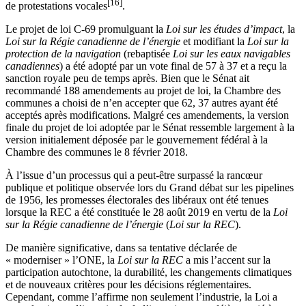
[16]
de protestations vocales
.
Le projet de loi C-69 promulguant la
Loi sur les études d’impact
, la
Loi sur la Régie canadienne de l’énergie
et modifiant la
Loi sur la
protection de la navigation
(rebaptisée
Loi sur les eaux navigables
canadiennes
) a été adopté par un vote final de 57 à 37 et a reçu la
sanction royale peu de temps après. Bien que le Sénat ait
recommandé 188 amendements au projet de loi, la Chambre des
communes a choisi de n’en accepter que 62, 37 autres ayant été
acceptés après modifications. Malgré ces amendements, la version
finale du projet de loi adoptée par le Sénat ressemble largement à la
version initialement déposée par le gouvernement fédéral à la
Chambre des communes le 8 février 2018.
À l’issue d’un processus qui a peut-être surpassé la rancœur
publique et politique observée lors du Grand débat sur les pipelines
de 1956, les promesses électorales des libéraux ont été tenues
lorsque la REC a été constituée le 28 août 2019 en vertu de la
Loi
sur la Régie canadienne de l’énergie
(
Loi sur la REC
).
De manière significative, dans sa tentative déclarée de
« moderniser » l’ONE, la
Loi sur la REC
a mis l’accent sur la
participation autochtone, la durabilité, les changements climatiques
et de nouveaux critères pour les décisions réglementaires.
Cependant, comme l’affirme non seulement l’industrie, la Loi a