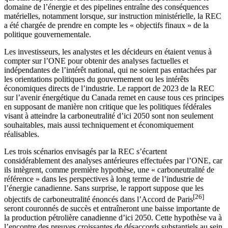
domaine de l’énergie et des pipelines entraîne des conséquences
matérielles, notamment lorsque, sur instruction ministérielle, la REC
a été chargée de prendre en compte les « objectifs finaux » de la
politique gouvernementale.
Les investisseurs, les analystes et les décideurs en étaient venus à
compter sur l’ONE pour obtenir des analyses factuelles et
indépendantes de l’intérêt national, qui ne soient pas entachées par
les orientations politiques du gouvernement ou les intérêts
économiques directs de l’industrie. Le rapport de 2023 de la REC
sur l’avenir énergétique du Canada remet en cause tous ces principes
en supposant de manière non critique que les politiques fédérales
visant à atteindre la carboneutralité d’ici 2050 sont non seulement
souhaitables, mais aussi techniquement et économiquement
réalisables.
Les trois scénarios envisagés par la REC s’écartent
considérablement des analyses antérieures effectuées par l’ONE, car
ils intègrent, comme première hypothèse, une « carboneutralité de
référence » dans les perspectives à long terme de l’industrie de
l’énergie canadienne. Sans surprise, le rapport suppose que les
[26]
objectifs de carboneutralité énoncés dans l’Accord de Paris
seront couronnés de succès et entraîneront une baisse importante de
la production pétrolière canadienne d’ici 2050. Cette hypothèse va à
l’encontre des preuves croissantes de désaccords substantiels au sein