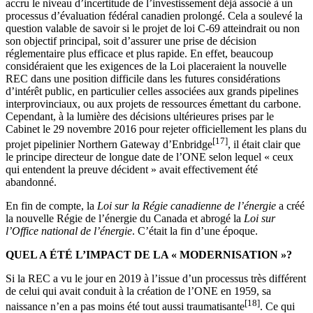
accru le niveau d’incertitude de l’investissement déjà associé à un
processus d’évaluation fédéral canadien prolongé. Cela a soulevé la
question valable de savoir si le projet de loi C-69 atteindrait ou non
son objectif principal, soit d’assurer une prise de décision
réglementaire plus efficace et plus rapide. En effet, beaucoup
considéraient que les exigences de la Loi placeraient la nouvelle
REC dans une position difficile dans les futures considérations
d’intérêt public, en particulier celles associées aux grands pipelines
interprovinciaux, ou aux projets de ressources émettant du carbone.
Cependant, à la lumière des décisions ultérieures prises par le
Cabinet le 29 novembre 2016 pour rejeter officiellement les plans du
[17]
projet pipelinier Northern Gateway d’Enbridge
, il était clair que
le principe directeur de longue date de l’ONE selon lequel « ceux
qui entendent la preuve décident » avait effectivement été
abandonné.
En fin de compte, la
Loi sur la Régie canadienne de l’énergie
a créé
la nouvelle Régie de l’énergie du Canada et abrogé la
Loi sur
l’Office national de l’énergie
. C’était la fin d’une époque.
QUEL A ÉTÉ L’IMPACT DE LA « MODERNISATION »?
Si la REC a vu le jour en 2019 à l’issue d’un processus très différent
de celui qui avait conduit à la création de l’ONE en 1959, sa
[18]
naissance n’en a pas moins été tout aussi traumatisante
. Ce qui