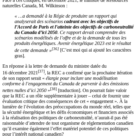
Face à ces critiques, en décembre 2021, le ministre de Ressources
naturelles Canada, M. Wilkinson :
« …a demandé à la Régie de produire un rapport qui
analyserait des scénarios
cadrant avec les objectifs de
l’Accord de Paris et l’atteinte des objectifs de carboneutralité
du Canada d’ici 2050
. Ce rapport devait comprendre des
scénarios modélisés de l’offre et de la demande de tous les
produits énergétiques. Avenir énergétique 2023 est le résultat
[36]
de cette demande »
[C’est moi qui ai ajouté les caractères
gras].
En réponse à la lettre de demande du ministre datée du
[37]
16 décembre 2021
, la REC a confirmé que la prochaine itération
de son rapport serait «
élargie pour inclure une modélisation
conforme à l’engagement du Canada de parvenir à des émissions
[38]
nettes nulles d’ici 2050
»
[traduction]. On pourrait faire valoir
que la REC a un rôle supplémentaire à jouer – celui de fournir une
évaluation critique des conséquences de cet « engagement ». À la
lumière de l’évolution des préoccupations du monde réel, telles que
la sécurité énergétique et les défis économiques et financiers associés
à la réalisation des politiques de carboneutralité, n’aurait-il pas été
raisonnable d’attendre de tout organisme de réglementation canadien
qu’il examine également l’effet matériel potentiel de ces politiques
pour l’intérêt national canadien?