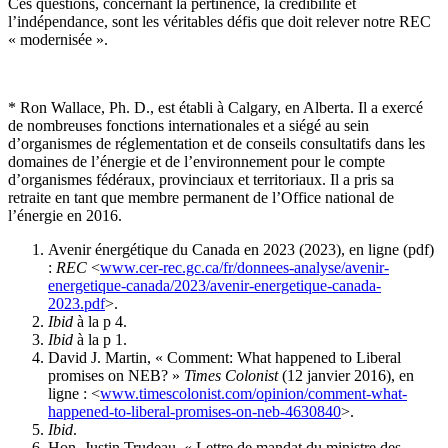
Ces questions, concernant la pertinence, la crédibilité et
l’indépendance, sont les véritables défis que doit relever notre REC
« modernisée ».
* Ron Wallace, Ph. D., est établi à Calgary, en Alberta. Il a exercé
de nombreuses fonctions internationales et a siégé au sein
d’organismes de réglementation et de conseils consultatifs dans les
domaines de l’énergie et de l’environnement pour le compte
d’organismes fédéraux, provinciaux et territoriaux. Il a pris sa
retraite en tant que membre permanent de l’Office national de
l’énergie en 2016.
Avenir énergétique du Canada en 2023 (2023), en ligne (pdf)
:
REC
<
www.cer-rec.gc.ca/fr/donnees-analyse/avenir-
energetique-canada/2023/avenir-energetique-canada-
2023.pdf
>.
Ibid
à la p 4.
Ibid
à la p 1.
David J. Martin, « Comment: What happened to Liberal
promises on NEB? »
Times Colonist
(12 janvier 2016), en
ligne : <
www.timescolonist.com/opinion/comment-what-
happened-to-liberal-promises-on-neb-4630840
>.
Ibid
.
Hon. Justin Trudeau, « Lettre de mandat du ministre des