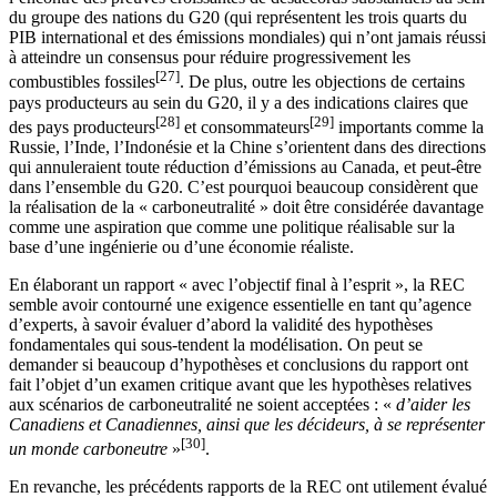
du groupe des nations du G20 (qui représentent les trois quarts du
PIB international et des émissions mondiales) qui n’ont jamais réussi
à atteindre un consensus pour réduire progressivement les
[27]
combustibles fossiles
. De plus, outre les objections de certains
pays producteurs au sein du G20, il y a des indications claires que
[28]
[29]
des pays producteurs
et consommateurs
importants comme la
Russie, l’Inde, l’Indonésie et la Chine s’orientent dans des directions
qui annuleraient toute réduction d’émissions au Canada, et peut-être
dans l’ensemble du G20. C’est pourquoi beaucoup considèrent que
la réalisation de la « carboneutralité » doit être considérée davantage
comme une aspiration que comme une politique réalisable sur la
base d’une ingénierie ou d’une économie réaliste.
En élaborant un rapport « avec l’objectif final à l’esprit », la REC
semble avoir contourné une exigence essentielle en tant qu’agence
d’experts, à savoir évaluer d’abord la validité des hypothèses
fondamentales qui sous-tendent la modélisation. On peut se
demander si beaucoup d’hypothèses et conclusions du rapport ont
fait l’objet d’un examen critique avant que les hypothèses relatives
aux scénarios de carboneutralité ne soient acceptées : «
d’aider les
Canadiens et Canadiennes, ainsi que les décideurs, à se représenter
[30]
un monde carboneutre
»
.
En revanche, les précédents rapports de la REC ont utilement évalué