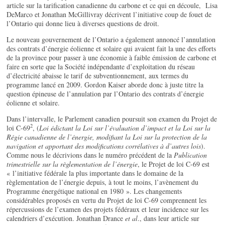
article sur la tarification canadienne du carbone et ce qui en découle, Lisa
DeMarco et Jonathan McGillivray décrivent l’initiative coup de fouet de
l’Ontario qui donne lieu à diverses questions de droit.
Le nouveau gouvernement de l’Ontario a également annoncé l’annulation
des contrats d’énergie éolienne et solaire qui avaient fait la une des efforts
de la province pour passer à une économie à faible émission de carbone et
faire en sorte que la Société indépendante d’exploitation du réseau
d’électricité abaisse le tarif de subventionnement, aux termes du
programme lancé en 2009. Gordon Kaiser aborde donc à juste titre la
question épineuse de l’annulation par l’Ontario des contrats d’énergie
éolienne et solaire.
Dans l’intervalle, le Parlement canadien poursuit son examen du Projet de
2
loi C-69
, (
Loi édictant la Loi sur l’évaluation d’impact et la Loi sur la
Régie canadienne de l’énergie, modifiant la Loi sur la protection de la
navigation et apportant des modifications corrélatives à d’autres lois
).
Comme nous le décrivions dans le numéro précédent de la
Publication
trimestrielle sur la règlementation de l’énergie
, le Projet de loi C-69 est
« l’initiative fédérale la plus importante dans le domaine de la
règlementation de l’énergie depuis, à tout le moins, l’avènement du
Programme énergétique national en 1980 ». Les changements
considérables proposés en vertu du Projet de loi C-69 comprennent les
répercussions de l’examen des projets fédéraux et leur incidence sur les
calendriers d’exécution. Jonathan Drance
et al
., dans leur article sur