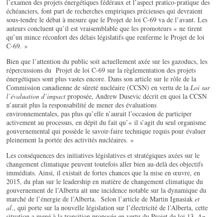
l’examen des projets énergétiques fédéraux et l’aspect pratico-pratique des
échéanciers, font part de recherches empiriques précieuses qui devraient
sous-tendre le débat à mesure que le Projet de loi C-69 va de l’avant. Les
auteurs concluent qu’il est vraisemblable que les promoteurs « ne tirent
qu’un mince réconfort des délais législatifs que renferme le Projet de loi
C-69. »
Bien que l’attention du public soit actuellement axée sur les gazoducs, les
répercussions du Projet de loi C-69 sur la règlementation des projets
énergétiques sont plus vastes encore. Dans son article sur le rôle de la
Commission canadienne de sûreté nucléaire (CCSN) en vertu de la
Loi sur
l’évaluation d’impact
proposée, Andrew Dusevic décrit en quoi la CCSN
n’aurait plus la responsabilité de mener des évaluations
environnementales, pas plus qu’elle n’aurait l’occasion de participer
activement au processus, en dépit du fait qu’« il s’agit du seul organisme
gouvernemental qui possède le savoir-faire technique requis pour évaluer
pleinement la portée des activités nucléaires. »
Les conséquences des initiatives législatives et stratégiques axées sur le
changement climatique peuvent toutefois aller bien au-delà des objectifs
immédiats. Ainsi, il existait de fortes chances que la mise en œuvre, en
2015, du plan sur le leadership en matière de changement climatique du
gouvernement de l’Alberta ait une incidence notable sur la dynamique du
marché de l’énergie de l’Alberta. Selon l’article de Martin Ignasiak
et
al
., qui porte sur la nouvelle législation sur l’électricité de l’Alberta, cette
situation a mené à la transition proposée en vertu du Projet de loi 13,
An