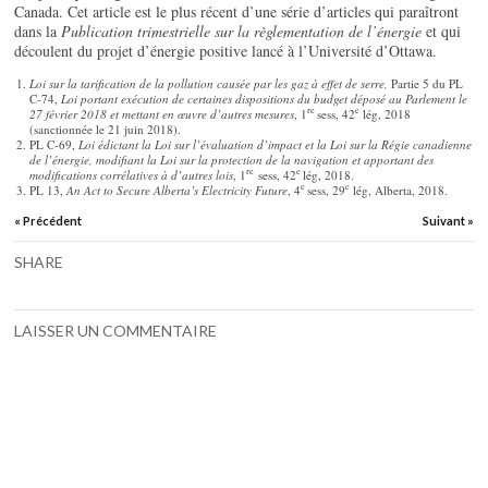
Canada. Cet article est le plus récent d’une série d’articles qui paraîtront
dans la
Publication trimestrielle sur la règlementation de l’énergie
et qui
découlent du projet d’énergie positive lancé à l’Université d’Ottawa.
Loi sur la tarification de la pollution causée par les gaz à effet de serre,
Partie 5 du PL
C-74,
Loi portant exécution de certaines dispositions du budget déposé au Parlement le
re
e
27 février 2018 et mettant en œuvre d’autres mesures
, 1
sess, 42
lég, 2018
(sanctionnée le 21 juin 2018).
PL C-69,
Loi édictant la Loi sur l’évaluation d’impact et la Loi sur la Régie canadienne
de l’énergie, modifiant la Loi sur la protection de la navigation et apportant des
re
e
modifications corrélatives à d’autres lois
, 1
sess, 42
lég, 2018.
e
e
PL 13,
An Act to Secure Alberta’s Electricity Future
, 4
sess, 29
lég, Alberta, 2018.
« Précédent
Suivant »
SHARE
LAISSER UN COMMENTAIRE