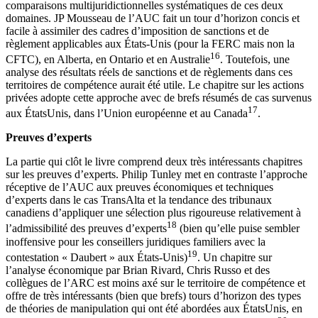
comparaisons multijuridictionnelles systématiques de ces deux
domaines. JP Mousseau de l’AUC fait un tour d’horizon concis et
facile à assimiler des cadres d’imposition de sanctions et de
règlement applicables aux États-Unis (pour la FERC mais non la
16
CFTC), en Alberta, en Ontario et en Australie
. Toutefois, une
analyse des résultats réels de sanctions et de règlements dans ces
territoires de compétence aurait été utile. Le chapitre sur les actions
privées adopte cette approche avec de brefs résumés de cas survenus
17
aux ÉtatsUnis, dans l’Union européenne et au Canada
.
Preuves d’experts
La partie qui clôt le livre comprend deux très intéressants chapitres
sur les preuves d’experts. Philip Tunley met en contraste l’approche
réceptive de l’AUC aux preuves économiques et techniques
d’experts dans le cas TransAlta et la tendance des tribunaux
canadiens d’appliquer une sélection plus rigoureuse relativement à
18
l’admissibilité des preuves d’experts
(bien qu’elle puise sembler
inoffensive pour les conseillers juridiques familiers avec la
19
contestation « Daubert » aux États-Unis)
. Un chapitre sur
l’analyse économique par Brian Rivard, Chris Russo et des
collègues de l’ARC est moins axé sur le territoire de compétence et
offre de très intéressants (bien que brefs) tours d’horizon des types
de théories de manipulation qui ont été abordées aux ÉtatsUnis, en