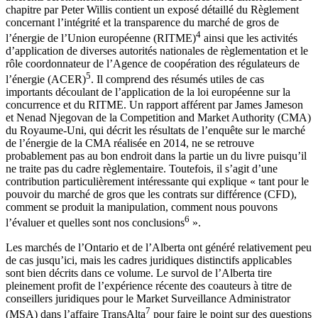
chapitre par Peter Willis contient un exposé détaillé du Règlement
concernant l’intégrité et la transparence du marché de gros de
4
l’énergie de l’Union européenne (RITME)
ainsi que les activités
d’application de diverses autorités nationales de règlementation et le
rôle coordonnateur de l’Agence de coopération des régulateurs de
5
l’énergie (ACER)
. Il comprend des résumés utiles de cas
importants découlant de l’application de la loi européenne sur la
concurrence et du RITME. Un rapport afférent par James Jameson
et Nenad Njegovan de la Competition and Market Authority (CMA)
du Royaume-Uni, qui décrit les résultats de l’enquête sur le marché
de l’énergie de la CMA réalisée en 2014, ne se retrouve
probablement pas au bon endroit dans la partie un du livre puisqu’il
ne traite pas du cadre règlementaire. Toutefois, il s’agit d’une
contribution particulièrement intéressante qui explique « tant pour le
pouvoir du marché de gros que les contrats sur différence (CFD),
comment se produit la manipulation, comment nous pouvons
6
l’évaluer et quelles sont nos conclusions
».
Les marchés de l’Ontario et de l’Alberta ont généré relativement peu
de cas jusqu’ici, mais les cadres juridiques distinctifs applicables
sont bien décrits dans ce volume. Le survol de l’Alberta tire
pleinement profit de l’expérience récente des coauteurs à titre de
conseillers juridiques pour le Market Surveillance Administrator
7
(MSA) dans l’affaire TransAlta
pour faire le point sur des questions