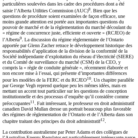
particulières soulevées dans les cadre des procédures dont a été
8
saisie l’Alberta Utilities Commission (AUC)
. Bien que les
questions de procédure soient examinées de façon efficace, une
moins grande attention est portée aux importantes questions du
pouvoir de marché et de la règlementation du marché découlant du
« régime de concurrence juste, efficiente et ouverte » (RCJEO) de
9
l’Alberta
. La discussion du régime règlementaire de l’Ontario
apportée par Glenn Zacher retrace le développement historique des
responsabilités d’application de la division de la conformité de la
Société indépendante d’exploitation du réseau d’électricité (SIERE)
et du Comité de surveillance du marché (CSM) de la CEO, y
compris la « règle de conduite générale », récemment élaborée et
non encore mise à l’essai, qui présente d’importantes différences
10
pour les modèles de la FERC et du RCJEO
. Un chapitre parallèle
par George Vegh reprend quelque peu les mêmes idées, mais en
mettant un accent tout particulier sur les questions de conception
institutionnelle et des processus d’enquête qu’il considère comme
11
préoccupantes
. Fait intéressant, le professeur en droit administratif
canadien David Mullan dresse un portrait beaucoup plus favorable
des régimes de règlementation de l’Ontario et de l’Alberta dans son
12
chapitre traitant des principes du droit administratif
.
La contribution australienne par Peter Adams et des collègues de
l’Australian Energy Regulator est particulièrement intéressante parce