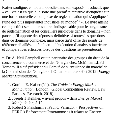
Kaiser souligne, en toute modestie dans son exposé introductif, que
« ce livre est en quelque sorte une première tentative d’enquêter sur
une forme nouvelle et complexe de règlementation qui s’applique à
23
l’une des plus importantes industries au monde
». Le livre atteint
cet objectif et sera une ressource indispensable pour les organismes
de règlementation et les conseillers juridiques dans le domaine – non
parce qu’il apporte des réponses définitives à toutes les questions
dans ce domaine complexe, mais parce qu’il offre des points de
référence détaillés qui faciliteront l’exécution d’analyses intérieures
et comparatives efficaces lorsque des questions se présenteront.
* Dr. A. Neil Campbell est un partenaire des groupes du droit de la
concurrence, du commerce et de l’énergie chez McMillan LLP à
Toronto. Il a été président du Comité de surveillance du marché de
la Commission de l’énergie de l’Ontario entre 2007 et 2012 [
Energy
Market Manipulation
].
Gordon E. Kaiser (éd.),
The Guide to Energy Market
Manipulation
(London : Global Competition Review, Law
Business Research, 2018).
Joseph T Kelliher, « avant-propos » dans
Energy Market
Manipulation
, à 12.
Robert S Fleishman et Paul C Varnado, « Perspectives on
FERC’s Enforcement Programme as it relates to Energy