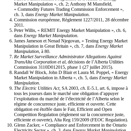
Market Manipulation », ch. 2; Anthony M Mansfield,
« Commodity Futures Trading Commission Enforcement »,
ch. 3, dans
Energy Market Manipulation
.
Commission européenne, Règlement 1227/2011, 28 décembre
2011.
Peter Willis, « REMIT Energy Market Manipulation », ch. 6,
dans
Energy Market Manipulation
.
James Jameson et Nenad Njegovan, « Testing Energy Market
Manipulation in Great Britain », ch. 7, dans
Energy Market
Manipulation
, à 80.
Re Market Surveillance Administrator Allegations Against
TransAlta Corporation et al
, décisions de l’Alberta Utilities
Commission 3110D012015, phase 1 (27 juillet 2015).
Randall W Block, John D Blair et Laura M. Poppel, « Energy
Market Manipulation in Alberta », ch. 5, dans
Energy Market
Manipulation
.
The Electric Utilities Act,
SA 2003,
ch.
E-5.1, art. 6, impose à
tous les joueurs dans le marché une obligation d’appuyer
l’exploitation du marché de l’électricité de l’Alberta selon le
régime de concurrence juste, efficiente et ouverte. Cette
obligation est étoffée dans le Fair, Efficient and Open
Competition Regulation (règlement sur la concurrence juste,
efficiente et ouverte), Alta Reg 159/2009 (FEOC Regulation).
Glenn Zacker, « Compliance and Enforcement in the Ontario
Electricity Sector », ch. 3, dans
Energy Market Manipulation.