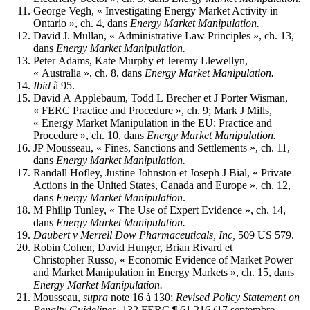
George Vegh, « Investigating Energy Market Activity in
Ontario », ch. 4, dans
Energy Market Manipulation.
David J. Mullan, « Administrative Law Principles », ch. 13,
dans
Energy Market Manipulation.
Peter Adams, Kate Murphy et Jeremy Llewellyn,
« Australia », ch. 8, dans
Energy Market Manipulation.
Ibid
à 95.
David A Applebaum, Todd L Brecher et J Porter Wisman,
« FERC Practice and Procedure », ch. 9; Mark J Mills,
« Energy Market Manipulation in the EU: Practice and
Procedure », ch. 10, dans
Energy Market Manipulation.
JP Mousseau, « Fines, Sanctions and Settlements », ch. 11,
dans
Energy Market Manipulation.
Randall Hofley, Justine Johnston et Joseph J Bial, « Private
Actions in the United States, Canada and Europe », ch. 12,
dans
Energy Market Manipulation
.
M Philip Tunley, « The Use of Expert Evidence », ch. 14,
dans
Energy Market Manipulation.
Daubert v Merrell Dow Pharmaceuticals, Inc,
509 US 579.
Robin Cohen, David Hunger, Brian Rivard et
Christopher Russo, « Economic Evidence of Market Power
and Market Manipulation in Energy Markets », ch. 15, dans
Energy Market Manipulation.
Mousseau,
supra
note 16 à 130;
Revised Policy Statement on
Penalty Guidelines
, 132 FERC ¶ 61,216 (17 septembre