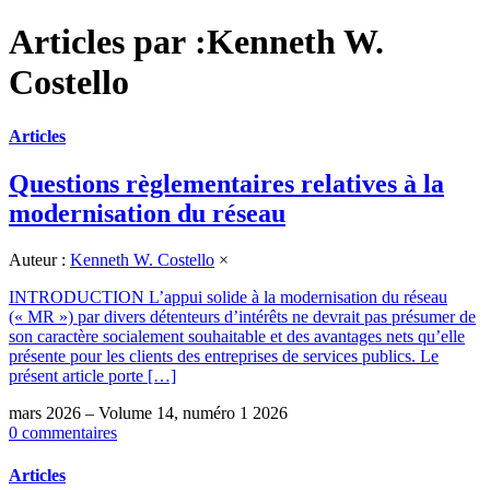
Articles par :Kenneth W.
Costello
Articles
Questions règlementaires relatives à la
modernisation du réseau
Auteur :
Kenneth W. Costello
×
INTRODUCTION L’appui solide à la modernisation du réseau
(« MR ») par divers détenteurs d’intérêts ne devrait pas présumer de
son caractère socialement souhaitable et des avantages nets qu’elle
présente pour les clients des entreprises de services publics. Le
présent article porte […]
mars 2026 – Volume 14, numéro 1 2026
0 commentaires
Articles