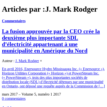
Articles par :J. Mark Rodger
Commentaires
La fusion approuvée par la CEO crée la
deuxième plus importante SDL
d’électricité appartenant à une
municipalité en Amérique du Nord
Auteur :
J. Mark Rodger
×
En avril 2016, Enersource Hydro Mississauga Inc. (« Enersource »),
Horizon Utilities Corporation (« Horizon ») et PowerStream Inc.
(« PowerStream »), trois des plus importantes sociétés de
distribution locale (SDL) d’électricité détenues par une municipalité
en Ontario, ont déposé une requête auprès de la Commission de […]
mars 2017 – Volume 5, numéro 1 2017
0 commentaires