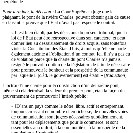
perpétuelle.
Pour terminer, la décision
:
La Cour Suprême a jugé que le
plaignant, le pont de la rivière Charles, pouvait obtenir gain de cause
en faisant la preuve que l’État n’avait pas respecté le contrat.
« Il est bien établi, par les décisions du présent tribunal, que la
loi de l’État peut être rétrospective dans son caractère, et peut
donner lieu au dessaisissement de droits acquis, sans toutefois
violer la Constitution des États-Unis, à moins qu’elle ne porte
également atteinte à l’obligation d’un contrat. Ici, il n’y a pas eu
de violation parce que la charte du pont Charles n’a jamais
résigné le pouvoir continu de la législature de faire le nécessaire
pour promouvoir le bonheur et la prospérité de la communauté
par laquelle il [c.àd. le gouvernement] est établi » [
traduction
].
L’octroi d’une charte pour la construction d’un deuxième pont,
même si cela détruisait la valeur du premier pont, était la façon du
gouvernement de promouvoir l’intérêt public :
« [D]ans un pays comme le nôtre, libre, actif et entreprenant,
toujours croissant en nombre et en richesse, de nouvelles voies
de communication sont jugées nécessaires quotidiennement,
tant pour les déplacements que pour le commerce; et sont
essentielles au confort, à la commodité et à la prospérité de la
population » [
traduction
].