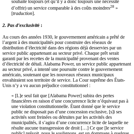
souhaite toujours (et qu’il y a donc toujours une nécessité
28
d’offrir) un service comparable à des coûts moindres
»
[
traduction
].
2. Pas d’exclusivit
é :
Au cours des années 1930, le gouvernement américain a prêté de
l’argent à des municipalités pour construire des réseaux de
distribution d’électricité dans des régions déjà desservies par un
service public appartenant au secteur privé. Chaque prêt serait
garanti par les recettes de la municipalité provenant des ventes
d’électricité de détail. Alabama Power, un service public appartenant
au secteur privé, a intenté une poursuite contre le gouvernement
américain, soutenant que les nouveaux réseaux municipaux
envahiraient son territoire de service. La Cour suprême des États-
Unis n’y a vu aucun préjudice constitutionnel :
« [L]e seul fait que [Alabama Power] subira des pertes
financières en raison d’une concurrence licite n’équivaut pas à
une violation constitutionnelle. Étant donné que le service
public ne disposait pas d’une concession exclusive, [s]i ses
activités sont freinées ou détruites par les activités des
municipalités, il s’agira d’une concurrence licite de laquelle ne
résulte aucune transgression de droit […] Ce que [le service
public] prévoit, nous le soulignons, est un dommage à quelque