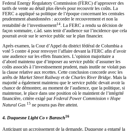
Federal Energy Regulatory Commission (FERC) d’approuver des
tarifs de vente au détail plus élevés pour recouvrir les coûts. La
FERC a appliqué sa politique de l’époque concernant les centrales
prudemment abandonnées : accorder le recouvrement et non la
14
rentabilité de l’investissement
. La FERC a rendu sa décision de
façon sommaire, c.àd. sans tenir d’audience sur l’incidence que cela
pourrait avoir sur le service public sur le plan financier.
Après examen, la Cour d’Appel du district fédéral de Columbia a
voté 5 contre 4 pour renvoyer l’affaire devant la FERC afin d’avoir
une audience sur les effets financiers. L’opinion majoritaire a
d’abord maintenu que d’imposer au service public d’assumer les
coûts associés à l’investissement prudent, mais inutile ne violait pas
la clause relative aux recettes. Cette conclusion concorde avec les
arrêts de
Market Street Railway
et de
Charles River Bridge
. Mais la
majorité a également maintenu que le service public devait avoir la
chance de démontrer, au moment de l’audience, que la politique, si
maintenue, le place dans une position où le maintient de l’intégrité
financière, critère exigé par
Federal Power Commission v Hope
15
Natural Gas
ne pourra pas être atteint.
16
4. Duquesne Light Co v Barasch
Anticipant un accroissement de la demande, Duquesne a entamé la