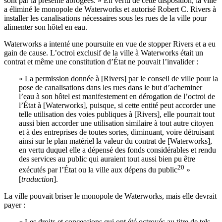
sont par la présente abrogées. » En vertu de cette disposition, la ville
a éliminé le monopole de Waterworks et autorisé Robert C. Rivers à
installer les canalisations nécessaires sous les rues de la ville pour
alimenter son hôtel en eau.
Waterworks a intenté une poursuite en vue de stopper Rivers et a eu
gain de cause. L’octroi exclusif de la ville à Waterworks était un
contrat et même une constitution d’État ne pouvait l’invalider :
« La permission donnée à [Rivers] par le conseil de ville pour la
pose de canalisations dans les rues dans le but d’acheminer
l’eau à son hôtel est manifestement en dérogation de l’octroi de
l’État à [Waterworks], puisque, si cette entité peut accorder une
telle utilisation des voies publiques à [Rivers], elle pourrait tout
aussi bien accorder une utilisation similaire à tout autre citoyen
et à des entreprises de toutes sortes, diminuant, voire détruisant
ainsi sur le plan matériel la valeur du contrat de [Waterworks],
en vertu duquel elle a dépensé des fonds considérables et rendu
des services au public qui auraient tout aussi bien pu être
20
exécutés par l’État ou la ville aux dépens du public
»
[
traduction
].
La ville pouvait briser le monopole de Waterworks, mais elle devrait
payer :
« Les droits et concessions qui ont été octroyés au titre de tels