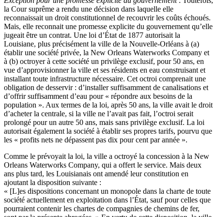
Exception pour une promesse explicite du gouvernement
: Toutefois,
la Cour suprême a rendu une décision dans laquelle elle
reconnaissait un droit constitutionnel de recouvrir les coûts échoués.
Mais, elle reconnait une promesse explicite du gouvernement qu’elle
jugeait être un contrat. Une loi d’État de 1877 autorisait la
Louisiane, plus précisément la ville de la Nouvelle-Orléans à (a)
établir une société privée, la New Orleans Waterworks Company et
à (b) octroyer à cette société un privilège exclusif, pour 50 ans, en
vue d’approvisionner la ville et ses résidents en eau construisant et
installant toute infrastructure nécessaire. Cet octroi comprenait une
obligation de desservir : d’installer suffisamment de canalisations et
d’offrir suffisamment d’eau pour « répondre aux besoins de la
population ». Aux termes de la loi, après 50 ans, la ville avait le droit
d’acheter la centrale, si la ville ne l’avait pas fait, l’octroi serait
prolongé pour un autre 50 ans, mais sans privilège exclusif. La loi
autorisait également la société à établir ses propres tarifs, pourvu que
les « profits nets ne dépassent pas dix pour cent par année ».
Comme le prévoyait la loi, la ville a octroyé la concession à la New
Orleans Waterworks Company, qui a offert le service. Mais deux
ans plus tard, les Louisianais ont amendé leur constitution en
ajoutant la disposition suivante :
« [L]es dispositions concernant un monopole dans la charte de toute
société actuellement en exploitation dans l’État, sauf pour celles que
pourraient contenir les chartes de compagnies de chemins de fer,