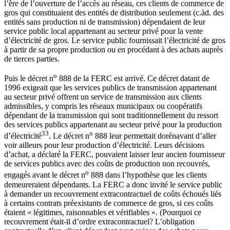
l’ère de l’ouverture de l’accès au réseau, ces clients de commerce de
gros qui constituaient des entités de distribution seulement (c.àd. des
entités sans production ni de transmission) dépendaient de leur
service public local appartenant au secteur privé pour la vente
d’électricité de gros. Le service public fournissait l’électricité de gros
à partir de sa propre production ou en procédant à des achats auprès
de tierces parties.
o
Puis le décret n
888 de la FERC est arrivé. Ce décret datant de
1996 exigeait que les services publics de transmission appartenant
au secteur privé offrent un service de transmission aux clients
admissibles, y compris les réseaux municipaux ou coopératifs
dépendant de la transmission qui sont traditionnellement du ressort
des services publics appartenant au secteur privé pour la production
33
o
d’électricité
. Le décret n
888 leur permettait dorénavant d’aller
voir ailleurs pour leur production d’électricité. Leurs décisions
d’achat, a déclaré la FERC, pouvaient laisser leur ancien fournisseur
de services publics avec des coûts de production non recouvrés,
o
engagés avant le décret n
888 dans l’hypothèse que les clients
demeureraient dépendants. La FERC a donc invité le service public
à demander un recouvrement extracontractuel de coûts échoués liés
à certains contrats préexistants de commerce de gros, si ces coûts
étaient « légitimes, raisonnables et vérifiables ». (Pourquoi ce
recouvrement était-il d’ordre extracontractuel? L’obligation