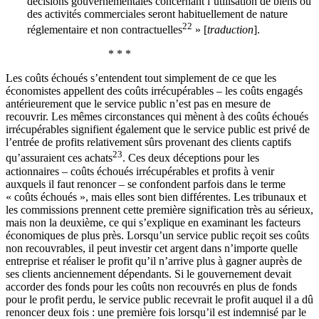
décisions gouvernementales concernant l’utilisation de biens ou
des activités commerciales seront habituellement de nature
22
réglementaire et non contractuelles
» [
traduction
].
* * *
Les coûts échoués s’entendent tout simplement de ce que les
économistes appellent des coûts irrécupérables – les coûts engagés
antérieurement que le service public n’est pas en mesure de
recouvrir. Les mêmes circonstances qui mènent à des coûts échoués
irrécupérables signifient également que le service public est privé de
l’entrée de profits relativement sûrs provenant des clients captifs
23
qu’assuraient ces achats
. Ces deux déceptions pour les
actionnaires – coûts échoués irrécupérables et profits à venir
auxquels il faut renoncer – se confondent parfois dans le terme
« coûts échoués », mais elles sont bien différentes. Les tribunaux et
les commissions prennent cette première signification très au sérieux,
mais non la deuxième, ce qui s’explique en examinant les facteurs
économiques de plus près. Lorsqu’un service public reçoit ses coûts
non recouvrables, il peut investir cet argent dans n’importe quelle
entreprise et réaliser le profit qu’il n’arrive plus à gagner auprès de
ses clients anciennement dépendants. Si le gouvernement devait
accorder des fonds pour les coûts non recouvrés en plus de fonds
pour le profit perdu, le service public recevrait le profit auquel il a dû
renoncer deux fois : une première fois lorsqu’il est indemnisé par le