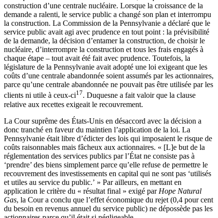
construction d’une centrale nucléaire. Lorsque la croissance de la
demande a ralenti, le service public a changé son plan et interrompu
la construction. La Commission de la Pennsylvanie a déclaré que le
service public avait agi avec prudence en tout point : la prévisibilité
de la demande, la décision d’entamer la construction, de choisir le
nucléaire, d’interrompre la construction et tous les frais engagés à
chaque étape – tout avait été fait avec prudence. Toutefois, la
législature de la Pennsylvanie avait adopté une loi exigeant que les
coûts d’une centrale abandonnée soient assumés par les actionnaires,
parce qu’une centrale abandonnée ne pouvait pas être utilisée par les
17
clients ni utile à ceux-ci
. Duquesne a fait valoir que la clause
relative aux recettes exigeait le recouvrement.
La Cour suprême des États-Unis en désaccord avec la décision a
donc tranché en faveur du maintien l’application de la loi. La
Pennsylvanie était libre d’édicter des lois qui imposaient le risque de
coûts raisonnables mais fâcheux aux actionnaires. « [L]e but de la
réglementation des services publics par l’État ne consiste pas à
‘prendre’ des biens simplement parce qu’elle refuse de permettre le
recouvrement des investissements en capital qui ne sont pas ‘utilisés
et utiles au service du public.’ » Par ailleurs, en mettant en
application le critère du « résultat final » exigé par
Hope Natural
Gas
, la Cour a conclu que l’effet économique du rejet (0,4 pour cent
du besoin en revenus annuel du service public) ne dépossède pas les
actionnaires parce qu’il était si négligeable.