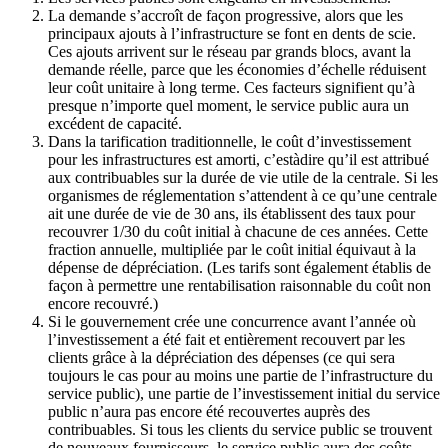
La demande s’accroît de façon progressive, alors que les
principaux ajouts à l’infrastructure se font en dents de scie.
Ces ajouts arrivent sur le réseau par grands blocs, avant la
demande réelle, parce que les économies d’échelle réduisent
leur coût unitaire à long terme. Ces facteurs signifient qu’à
presque n’importe quel moment, le service public aura un
excédent de capacité.
Dans la tarification traditionnelle, le coût d’investissement
pour les infrastructures est amorti, c’estàdire qu’il est attribué
aux contribuables sur la durée de vie utile de la centrale. Si les
organismes de réglementation s’attendent à ce qu’une centrale
ait une durée de vie de 30 ans, ils établissent des taux pour
recouvrer 1/30 du coût initial à chacune de ces années. Cette
fraction annuelle, multipliée par le coût initial équivaut à la
dépense de dépréciation. (Les tarifs sont également établis de
façon à permettre une rentabilisation raisonnable du coût non
encore recouvré.)
Si le gouvernement crée une concurrence avant l’année où
l’investissement a été fait et entièrement recouvert par les
clients grâce à la dépréciation des dépenses (ce qui sera
toujours le cas pour au moins une partie de l’infrastructure du
service public), une partie de l’investissement initial du service
public n’aura pas encore été recouvertes auprès des
contribuables. Si tous les clients du service public se trouvent
de nouveaux fournisseurs, le service public aura des coûts