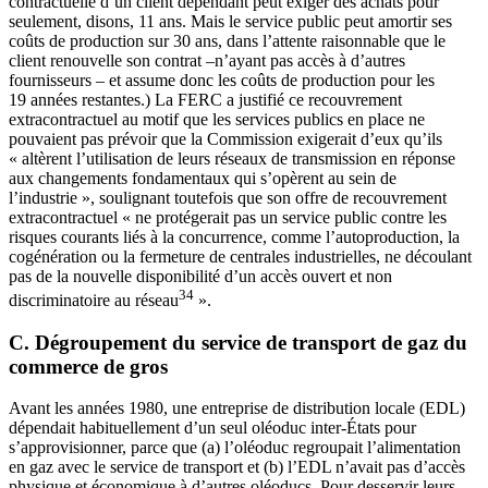
contractuelle d’un client dépendant peut exiger des achats pour
seulement, disons, 11 ans. Mais le service public peut amortir ses
coûts de production sur 30 ans, dans l’attente raisonnable que le
client renouvelle son contrat –n’ayant pas accès à d’autres
fournisseurs – et assume donc les coûts de production pour les
19 années restantes.) La FERC a justifié ce recouvrement
extracontractuel au motif que les services publics en place ne
pouvaient pas prévoir que la Commission exigerait d’eux qu’ils
« altèrent l’utilisation de leurs réseaux de transmission en réponse
aux changements fondamentaux qui s’opèrent au sein de
l’industrie », soulignant toutefois que son offre de recouvrement
extracontractuel « ne protégerait pas un service public contre les
risques courants liés à la concurrence, comme l’autoproduction, la
cogénération ou la fermeture de centrales industrielles, ne découlant
pas de la nouvelle disponibilité d’un accès ouvert et non
34
discriminatoire au réseau
».
C. Dégroupement du service de transport de gaz du
commerce de gros
Avant les années 1980, une entreprise de distribution locale (EDL)
dépendait habituellement d’un seul oléoduc inter-États pour
s’approvisionner, parce que (a) l’oléoduc regroupait l’alimentation
en gaz avec le service de transport et (b) l’EDL n’avait pas d’accès
physique et économique à d’autres oléoducs. Pour desservir leurs