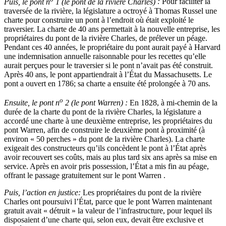
Puis, le pont n
1 (le pont de la rivière Charles)
:
Pour faciliter la
traversée de la rivière, la législature a octroyé à Thomas Russel une
charte pour construire un pont à l’endroit où était exploité le
traversier. La charte de 40 ans permettait à la nouvelle entreprise, les
propriétaires du pont de la rivière Charles, de prélever un péage.
Pendant ces 40 années, le propriétaire du pont aurait payé à Harvard
une indemnisation annuelle raisonnable pour les recettes qu’elle
aurait perçues pour le traversier si le pont n’avait pas été construit.
Après 40 ans, le pont appartiendrait à l’État du Massachusetts. Le
pont a ouvert en 1786; sa charte a ensuite été prolongée à 70 ans.
o
Ensuite, le pont n
2 (le pont Warren)
:
En 1828, à mi-chemin de la
durée de la charte du pont de la rivière Charles, la législature a
accordé une charte à une deuxième entreprise, les propriétaires du
pont Warren, afin de construire le deuxième pont à proximité (à
environ « 50 perches » du pont de la rivière Charles). La charte
exigeait des constructeurs qu’ils concèdent le pont à l’État après
avoir recouvert ses coûts, mais au plus tard six ans après sa mise en
service. Après en avoir pris possession, l’État a mis fin au péage,
offrant le passage gratuitement sur le pont Warren .
Puis, l’action en justice:
Les propriétaires du pont de la rivière
Charles ont poursuivi l’État, parce que le pont Warren maintenant
gratuit avait « détruit » la valeur de l’infrastructure, pour lequel ils
disposaient d’une charte qui, selon eux, devait être exclusive et