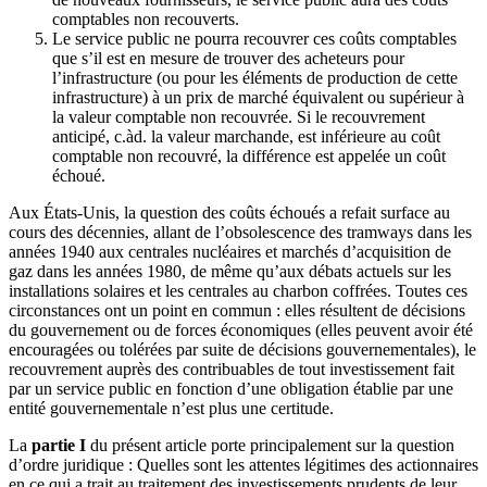
comptables non recouverts.
Le service public ne pourra recouvrer ces coûts comptables
que s’il est en mesure de trouver des acheteurs pour
l’infrastructure (ou pour les éléments de production de cette
infrastructure) à un prix de marché équivalent ou supérieur à
la valeur comptable non recouvrée. Si le recouvrement
anticipé, c.àd. la valeur marchande, est inférieure au coût
comptable non recouvré, la différence est appelée un coût
échoué.
Aux États-Unis, la question des coûts échoués a refait surface au
cours des décennies, allant de l’obsolescence des tramways dans les
années 1940 aux centrales nucléaires et marchés d’acquisition de
gaz dans les années 1980, de même qu’aux débats actuels sur les
installations solaires et les centrales au charbon coffrées. Toutes ces
circonstances ont un point en commun : elles résultent de décisions
du gouvernement ou de forces économiques (elles peuvent avoir été
encouragées ou tolérées par suite de décisions gouvernementales), le
recouvrement auprès des contribuables de tout investissement fait
par un service public en fonction d’une obligation établie par une
entité gouvernementale n’est plus une certitude.
La
partie I
du présent article porte principalement sur la question
d’ordre juridique : Quelles sont les attentes légitimes des actionnaires
en ce qui a trait au traitement des investissements prudents de leur