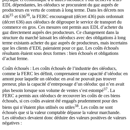
EDL dépendantes, les oléoducs se procuraient du gaz auprès de
producteurs en vertu de contrats à long terme. Dans les décrets nos
35
36
436
et 636
, la FERC encourageait (décret 436) puis ordonnait
(décret 636) aux oléoducs de dégrouper le service de transport du
commerce en gros. Ces mesures ont permis aux EDL d’acheter du
gaz directement auprès des producteurs. Ce changement dans la
structure du marché laissait les oléoducs avec des obligations à long
terme existants acheter du gaz auprès de producteurs, mais incertains
que les clients d’EDL paieraient pour ce gaz. Les coûts échoués
résultants étaient sous deux formes : bien échoués et obligations
d’achat ferme.
Coûts
échoués : Les coûts échoués de l’industrie des oléoducs,
comme la FERC les définit, comprenaient une capacité d’oléoduc en
amont pour laquelle un oléoduc en aval ne pouvait pas trouver
preneur, plus la capacité d’entreposage d’un oléoduc qui n’en avait
37
plus besoin lorsque son volume de ventes s’est estompé
. La
FERC a permis aux oléoducs de recouvrer les coûts de ces biens
échoués, si ces coûts avaient été engagés prudemment pour des
38
biens qui n’étaient plus utilisés ou utiles
. Les coûts ne sont
échoués que si la valeur comptable dépasse la valeur marchande.
Les oléoducs devaient donc déduire des valeurs positives de valeurs
négatives :