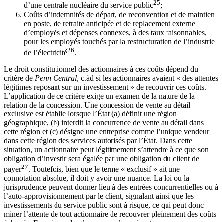
25
d’une centrale nucléaire du service public
;
Coûts d’indemnités de départ, de reconvention et de maintien
en poste, de retraite anticipée et de replacement externe
d’employés et dépenses connexes, à des taux raisonnables,
pour les employés touchés par la restructuration de l’industrie
26
de l’électricité
.
Le droit constitutionnel des actionnaires à ces coûts dépend du
critère de
Penn Central
, c.àd si les actionnaires avaient « des attentes
légitimes reposant sur un investissement » de recouvrir ces coûts.
L’application de ce critère exige un examen de la nature de la
relation de la concession. Une concession de vente au détail
exclusive est établie lorsque l’État (a) définit une région
géographique, (b) interdit la concurrence de vente au détail dans
cette région et (c) désigne une entreprise comme l’unique vendeur
dans cette région des services autorisés par l’État. Dans cette
situation, un actionnaire peut légitimement s’attendre à ce que son
obligation d’investir sera égalée par une obligation du client de
27
payer
. Toutefois, bien que le terme « exclusif » ait une
connotation absolue, il doit y avoir une nuance. La loi ou la
jurisprudence peuvent donner lieu à des entrées concurrentielles ou à
l’auto-approvisionnement par le client, signalant ainsi que les
investissements du service public sont à risque, ce qui peut donc
miner l’attente de tout actionnaire de recouvrer pleinement des coûts