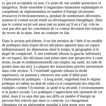
ce qui est acceptable ou non. Ce point de vue semble pernicieux et
dangereux. Notre ensemble d’organismes hautement sophistiqués et
compétents de réglementation en matière d’énergie (économie,
ressources et environnement) a, pendant de nombreuses décennies,
soutenu le contrat social relatif au développement énergétique. Bien
que le contrat social soit aussi mal en point qu’il en a l’air, cela ne
veut pas dire que les concédants de ce contrat devraient être balayés
du revers de la main, bien au contraire en fait.
Dans la section précédente, il est fait mention de l’idée d’un modèle
de politiques dans lequel divers décideurs agissent dans un espace
tridimensionnel, les dimensions étant le temps, la géographie et le
degré de complexité. À une extrémité (disons la gauche inférieure)
de cet espace, des décisions sont prises dans une perspective à court
terme, locale et unidimensionnelle (un emploi, ma santé, les nids de
poules dans ma rue). La plupart des transactions privées surviennent
dans cette section. À l’extrémité opposée (disons la droite
supérieure), on pourrait y retrouver une sorte d’idéal pour
l’élaboration de politiques – à long terme, englobant tout le régime
politique (et même au-delà de celui-ci) et comprenant des objectifs
multiples comme l’économie, la santé et la sécurité, l’environnement
et la justice sociale. Les politiques s’approchent très rarement de cet
idéal, mais il va sans dire que nos défis en matière d’énergie ne
peuvent être relevés que dans ce contexte. Le changement
climatique est un phénomène mondial à long terme avec une