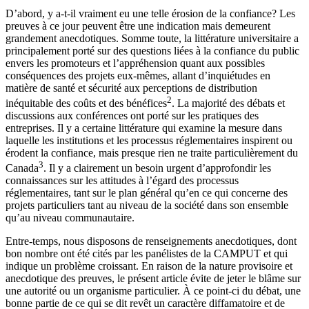
D’abord, y a-t-il vraiment eu une telle érosion de la confiance? Les
preuves à ce jour peuvent être une indication mais demeurent
grandement anecdotiques. Somme toute, la littérature universitaire a
principalement porté sur des questions liées à la confiance du public
envers les promoteurs et l’appréhension quant aux possibles
conséquences des projets eux-mêmes, allant d’inquiétudes en
matière de santé et sécurité aux perceptions de distribution
2
inéquitable des coûts et des bénéfices
. La majorité des débats et
discussions aux conférences ont porté sur les pratiques des
entreprises. Il y a certaine littérature qui examine la mesure dans
laquelle les institutions et les processus réglementaires inspirent ou
érodent la confiance, mais presque rien ne traite particulièrement du
3
Canada
. Il y a clairement un besoin urgent d’approfondir les
connaissances sur les attitudes à l’égard des processus
réglementaires, tant sur le plan général qu’en ce qui concerne des
projets particuliers tant au niveau de la société dans son ensemble
qu’au niveau communautaire.
Entre-temps, nous disposons de renseignements anecdotiques, dont
bon nombre ont été cités par les panélistes de la CAMPUT et qui
indique un problème croissant. En raison de la nature provisoire et
anecdotique des preuves, le présent article évite de jeter le blâme sur
une autorité ou un organisme particulier. À ce point-ci du débat, une
bonne partie de ce qui se dit revêt un caractère diffamatoire et de