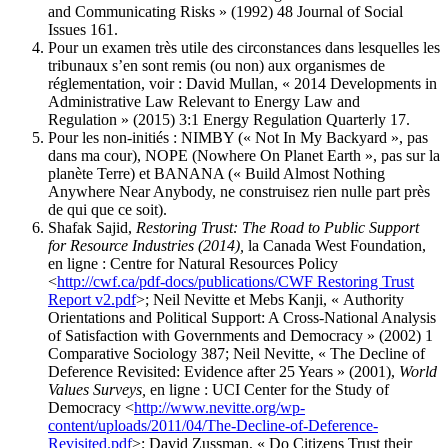
and Communicating Risks » (1992) 48 Journal of Social
Issues 161.
Pour un examen très utile des circonstances dans lesquelles les
tribunaux s’en sont remis (ou non) aux organismes de
réglementation, voir : David Mullan, « 2014 Developments in
Administrative Law Relevant to Energy Law and
Regulation » (2015) 3:1 Energy Regulation Quarterly 17.
Pour les non-initiés : NIMBY (« Not In My Backyard », pas
dans ma cour), NOPE (Nowhere On Planet Earth », pas sur la
planète Terre) et BANANA (« Build Almost Nothing
Anywhere Near Anybody, ne construisez rien nulle part près
de qui que ce soit).
Shafak Sajid,
Restoring Trust: The Road to Public Support
for Resource Industries (2014),
la Canada West Foundation,
en ligne : Centre for Natural Resources Policy
<
http://cwf.ca/pdf-docs/publications/CWF Restoring Trust
Report v2.pdf
>; Neil Nevitte et Mebs Kanji, « Authority
Orientations and Political Support: A Cross-National Analysis
of Satisfaction with Governments and Democracy » (2002) 1
Comparative Sociology 387; Neil Nevitte, « The Decline of
Deference Revisited: Evidence after 25 Years » (2001),
World
Values Surveys,
en ligne : UCI Center for the Study of
Democracy <
http://www.nevitte.org/wp-
content/uploads/2011/04/The-Decline-of-Deference-
Revisited.pdf
>; David Zussman, « Do Citizens Trust their