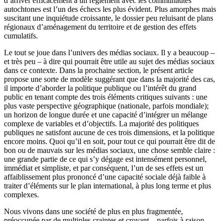
d’arriver efficacement à un règlement avec les communautés
autochtones est l’un des échecs les plus évident. Plus amorphes mais
suscitant une inquiétude croissante, le dossier peu reluisant de plans
régionaux d’aménagement du territoire et de gestion des effets
cumulatifs.
Le tout se joue dans l’univers des médias sociaux. Il y a beaucoup –
et très peu – à dire qui pourrait être utile au sujet des médias sociaux
dans ce contexte. Dans la prochaine section, le présent article
propose une sorte de modèle suggérant que dans la majorité des cas,
il importe d’aborder la politique publique ou l’intérêt du grand
public en tenant compte des trois éléments critiques suivants : une
plus vaste perspective géographique (nationale, parfois mondiale);
un horizon de longue durée et une capacité d’intégrer un mélange
complexe de variables et d’objectifs. La majorité des politiques
publiques ne satisfont aucune de ces trois dimensions, et la politique
encore moins. Quoi qu’il en soit, pour tout ce qui pourrait être dit de
bon ou de mauvais sur les médias sociaux, une chose semble claire :
une grande partie de ce qui s’y dégage est intensément personnel,
immédiat et simpliste, et par conséquent, l’un de ses effets est un
affaiblissement plus prononcé d’une capacité sociale déjà faible à
traiter d’éléments sur le plan international, à plus long terme et plus
complexes.
Nous vivons dans une société de plus en plus fragmentée,
préoccupée par de multiples craintes et croyant – parfois à raison –