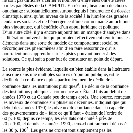
ne sont pas difficiles à cerner et nombre d’entre elles ont été citées
par les panélistes de la CAMPUT. En résumé, beaucoup de choses
ont changé : substantiellement surtout depuis l’émergence du dossier
climatique, ainsi qu’au niveau de la société à la lumière des grandes
tendances sociales et de l’émergence d’une communauté autochtone
plus vigoureuse, qui bénéficie d’un appui juridique et politique.
D’un autre côté, il y a encore aujourd’hui un manque d’analyse dans
la littérature universitaire qui pourraient effectivement réunir tous les
éléments dans une sorte de modèle de comportement social ou
décortiquer ces phénomènes afin d’en faire ressortir ce qu’ils
pourraient nous apprendre sur les pistes pouvant mener à des
solutions. Ce qui suit a pour but de constituer un point de départ.
La source la plus évidente, laquelle est bien établie dans la littérature
ainsi que dans une multiples sources d’opinion publique, est le
déclin de la confiance et plus particulièrement le déclin de la
6
confiance dans les institutions publiques
. Le déclin de la confiance
des institutions publiques a commencé aux États-Unis au début des
années 1970 et au Canada peu de temps après. Une source, retraçant
les niveaux de confiance sur plusieurs décennies, indiquait que (au
début des années 1970) les niveaux de confiance dans la capacité
des gouvernements de « faire ce qu’il faut » étaient de l’ordre de
60 p. 100; depuis ce temps, les résultats ont chuté à près de
20 p. 100, et depuis les années 1990, ceux-ci ont rarement dépassé
7
les 30 p. 100
. Les gens ne croient tout simplement pas les