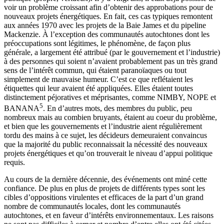
voir un problème croissant afin d’obtenir des approbations pour de
nouveaux projets énergétiques. En fait, ces cas typiques remontent
aux années 1970 avec les projets de la Baie James et du pipeline
Mackenzie. À l’exception des communautés autochtones dont les
préoccupations sont légitimes, le phénomène, de façon plus
générale, a largement été attribué (par le gouvernement et l’industrie)
à des personnes qui soient n’avaient probablement pas un très grand
sens de l’intérêt commun, qui étaient paranoïaques ou tout
simplement de mauvaise humeur. C’est ce que reflétaient les
étiquettes qui leur avaient été appliquées. Elles étaient toutes
distinctement péjoratives et méprisantes, comme NIMBY, NOPE et
5
BANANA
. En d’autres mots, des membres du public, peu
nombreux mais au combien bruyants, étaient au coeur du problème,
et bien que les gouvernements et l’industrie aient régulièrement
tordu des mains à ce sujet, les décideurs demeuraient convaincus
que la majorité du public reconnaissait la nécessité des nouveaux
projets énergétiques et qu’on trouverait le niveau d’appui politique
requis.
Au cours de la dernière décennie, des événements ont miné cette
confiance. De plus en plus de projets de différents types sont les
cibles d’oppositions virulentes et efficaces de la part d’un grand
nombre de communautés locales, dont les communautés
autochtones, et en faveur d’intérêts environnementaux. Les raisons