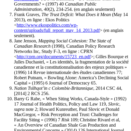
Governments? » (1997) 40
Canadian Public
Administration
,
40
(2), 234-254. (en anglais seulement)
Frank Graves,
The Trust Deficit: What Does it Mean
(May 14
2013), en ligne : Ekos Politics
<
http://www.ekospolitics.com/wp-
content/uploads/full_report_may_14_2013.pdf
> (en anglais
seulement).
Jane Jenson,
Mapping Social Cohesion: The State of
Canadian Research
(1998), Canadian Policy Research
Networks Inc, Study F-3, en ligne : CPRN
<
http://cprn.org/documents/15723_en.pdf
>; Gilles Bourque et
Julles Duchastel, « Les identités, la fragmentation de la société
canadienne et la constitutionnalisation des enjeux politiques »
(1996) 14 Revue internationale des études canadiennes 77;
Robert Putnam, « Bowling Alone: America’s Declining Social
Capital » (1995) 6 Journal of Democracy 65.
Nation Tsilhqot’in c Colombie-Britannique
, 2014 CSC 44,
[2014] 2 RCS 256.
Barry G Rabe, « When Siting Works, Canada-Style » (1992)
17 Journal of Health Politics, Policy and Law 119,
Slovic
,
supra
note 2; Howard Kunreuther, Paul Slovic et Donald
MacGregor, « Risk Perception and Trust: Challenges for
Facility Siting » (1996) 7
Risk
109; Christine Rivard et al,
« An Overview of Canadian Shale Gas Production and
Environmental Concerns » (2014) 126 International Journal