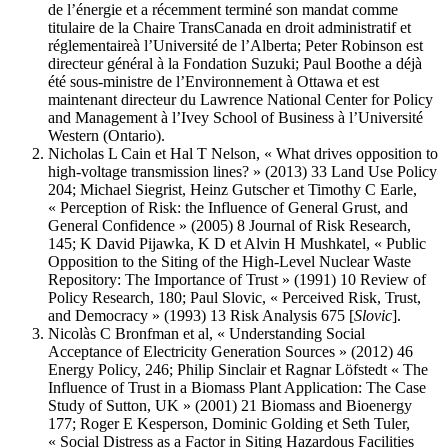
de l’énergie et a récemment terminé son mandat comme
titulaire de la Chaire TransCanada en droit administratif et
réglementaireà l’Université de l’Alberta; Peter Robinson est
directeur général à la Fondation Suzuki; Paul Boothe a déjà
été sous-ministre de l’Environnement à Ottawa et est
maintenant directeur du Lawrence National Center for Policy
and Management à l’Ivey School of Business à l’Université
Western (Ontario).
Nicholas L Cain et Hal T Nelson, « What drives opposition to
high-voltage transmission lines? » (2013) 33 Land Use Policy
204; Michael Siegrist, Heinz Gutscher et Timothy C Earle,
« Perception of Risk: the Influence of General Grust, and
General Confidence » (2005) 8 Journal of Risk Research,
145; K David Pijawka, K D et Alvin H Mushkatel, « Public
Opposition to the Siting of the High‐Level Nuclear Waste
Repository: The Importance of Trust » (1991) 10 Review of
Policy Research, 180; Paul Slovic, « Perceived Risk, Trust,
and Democracy » (1993) 13 Risk Analysis 675 [
Slovic
].
Nicolàs C Bronfman et al, « Understanding Social
Acceptance of Electricity Generation Sources » (2012) 46
Energy Policy, 246; Philip Sinclair et Ragnar Löfstedt « The
Influence of Trust in a Biomass Plant Application: The Case
Study of Sutton, UK » (2001) 21 Biomass and Bioenergy
177; Roger E Kesperson, Dominic Golding et Seth Tuler,
« Social Distress as a Factor in Siting Hazardous Facilities