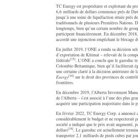
TC Energy est propriétaire et exploitant du pr
6,6 milliards de dollars commence près de Daw
jusqu’à une usine de liquéfaction située près de
traditionnels de plusieurs Premières Nations. D
longtemps, bien qu’un certain nombre de groupe
participent financièrement. En décembre 2018
accordé une injonction empêchant le blocage 
En juillet 2019, l’ONE a rendu sa décision sel
d’exportation de Kitimat – relevait de la comp
[15]
fédérale
. L’ONE a conclu que le gazoduc tran
Colombie-Britannique, bien qu’il faciliterait é
une certaine clarté à la décision antérieure de
[16]
Energy
sur le droit des provinces de contrôle
frontières.
En décembre 2019, l’Alberta Investment Manag
de l’Alberta – s’est associé à l’une des plus gr
acquérir une participation majoritaire dans le 
En février 2022, TC Energy Corp. a annoncé q
considérablement le budget et ne respecterait 
société a indiqué que le prix avait augmenté, p
[18]
dollars
. Le gazoduc est actuellement termin
transporter 2,1 milliards de pieds cubes par jou