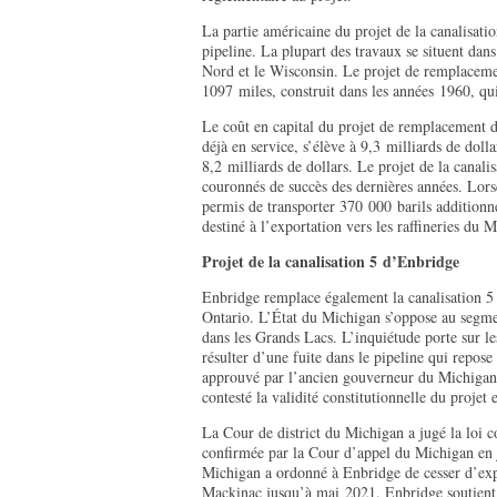
La partie américaine du projet de la canalisat
pipeline. La plupart des travaux se situent dan
Nord et le Wisconsin. Le projet de remplacement
1097 miles, construit dans les années 1960, q
Le coût en capital du projet de remplacement d
déjà en service, s’élève à 9,3 milliards de doll
8,2 milliards de dollars. Le projet de la canali
couronnés de succès des dernières années. Lorsq
permis de transporter 370 000 barils additionne
destiné à l’exportation vers les raffineries du 
Projet de la canalisation 5 d’Enbridge
Enbridge remplace également la canalisation 5 
Ontario. L’État du Michigan s’oppose au segme
dans les Grands Lacs. L’inquiétude porte sur 
résulter d’une fuite dans le pipeline qui repose 
approuvé par l’ancien gouverneur du Michigan,
contesté la validité constitutionnelle du projet
La Cour de district du Michigan a jugé la loi co
confirmée par la Cour d’appel du Michigan en 
Michigan a ordonné à Enbridge de cesser d’explo
Mackinac jusqu’à mai 2021. Enbridge soutient 