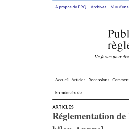
À propos de ERQ
Archives
Vue d’en
Publ
règl
Un forum pour discu
Accueil
Articles
Recensions
Comment
En mémoire de
ARTICLES
Réglementation de 