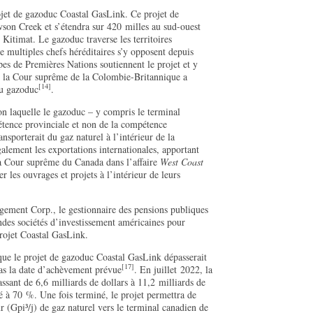
ojet de gazoduc Coastal GasLink. Ce projet de
son Creek et s’étendra sur 420 milles au sud-ouest
 Kitimat. Le gazoduc traverse les territoires
e multiples chefs héréditaires s’y opposent depuis
s de Premières Nations soutiennent le projet et y
, la Cour suprême de la Colombie-Britannique a
[14]
du gazoduc
.
on laquelle le gazoduc – y compris le terminal
étence provinciale et non de la compétence
sporterait du gaz naturel à l’intérieur de la
galement les exportations internationales, apportant
 la Cour suprême du Canada dans l’affaire
West Coast
r les ouvrages et projets à l’intérieur de leurs
ement Corp., le gestionnaire des pensions publiques
andes sociétés d’investissement américaines pour
projet Coastal GasLink.
ue le projet de gazoduc Coastal GasLink dépasserait
[17]
pas la date d’achèvement prévue
. En juillet 2022, la
assant de 6,6 milliards de dollars à 11,2 milliards de
é à 70 %. Une fois terminé, le projet permettra de
r (Gpi³/j) de gaz naturel vers le terminal canadien de