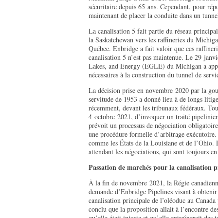
sécuritaire depuis 65 ans. Cependant, pour ré
maintenant de placer la conduite dans un tunnel 
La canalisation 5 fait partie du réseau principa
la Saskatchewan vers les raffineries du Michiga
Québec. Enbridge a fait valoir que ces raffiner
canalisation 5 n’est pas maintenue. Le 29 jan
Lakes, and Energy (EGLE) du Michigan a appr
nécessaires à la construction du tunnel de servi
La décision prise en novembre 2020 par la go
servitude de 1953 a donné lieu à de longs litige
récemment, devant les tribunaux fédéraux. Tout
4 octobre 2021, d’invoquer un traité pipelinie
prévoit un processus de négociation obligatoire
une procédure formelle d’arbitrage exécutoire
comme les États de la Louisiane et de l’Ohio. 
attendant les négociations, qui sont toujours en
Passation de marchés pour la canalisation p
À la fin de novembre 2021, la Régie canadienne
demande d’Enbridge Pipelines visant à obtenir 
canalisation principale de l’oléoduc au Canada
conclu que la proposition allait à l’encontre de
qu’elle était injuste et qu’elle entraînerait des t