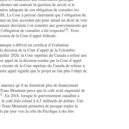
tones ont contesté la question de savoir si le
ière adéquate de son obligation de consulter les
MX. La Cour a précisé clairement que l’obligation du
nes ne leur accordait pas pour autant un droit de veto
ibunaux devraient s’en remettre aux gouvernements qui
[9]
 l’obligation de consulter a été respectée
. Trois
écision de la Cour d’appel fédérale.
nique a délivré un certificat d’évaluation
a décision de la Cour d’appel de la Colombie-
juillet 2020, la Cour suprême du Canada a refusé aux
eter appel de la décision rendue par la Cour d’appel
us récente de la Cour suprême du Canada de refuser à
eter appel signifie que le projet ne fait plus l’objet de
annoncé qu’il ne fournirait plus de financement
e Trans Mountain parce que le coût avait augmenté de
3]
. En 2018, lorsque le gouvernement canadien a
, le coût était estimé à 4,5 milliards de dollars. Une
e Trans Mountain permettra de presque tripler la
s par jour vers la côte du Pacifique à des fins