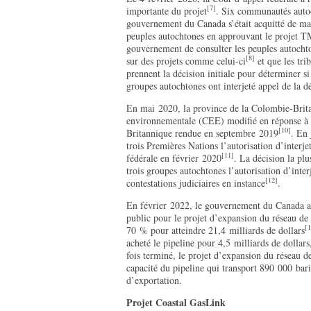
[7]
importante du projet
. Six communautés autoch
gouvernement du Canada s’était acquitté de man
peuples autochtones en approuvant le projet T
gouvernement de consulter les peuples autochto
[8]
sur des projets comme celui-ci
et que les tr
prennent la décision initiale pour déterminer si
groupes autochtones ont interjeté appel de la d
En mai 2020, la province de la Colombie-Britan
environnementale (CEE) modifié en réponse à l
[10]
Britannique rendue en septembre 2019
. En 
trois Premières Nations l’autorisation d’interj
[11]
fédérale en février 2020
. La décision la pl
trois groupes autochtones l’autorisation d’interj
[12]
contestations judiciaires en instance
.
En février 2022, le gouvernement du Canada a 
public pour le projet d’expansion du réseau d
[1
70 % pour atteindre 21,4 milliards de dollars
acheté le pipeline pour 4,5 milliards de dollars
fois terminé, le projet d’expansion du réseau d
capacité du pipeline qui transport 890 000 baril
d’exportation.
Projet Coastal GasLink