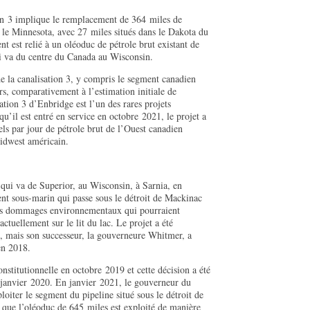
ion 3 implique le remplacement de 364 miles de
s le Minnesota, avec 27 miles situés dans le Dakota du
 est relié à un oléoduc de pétrole brut existant de
ui va du centre du Canada au Wisconsin.
e la canalisation 3, y compris le segment canadien
ars, comparativement à l’estimation initiale de
sation 3 d’Enbridge est l’un des rares projets
u’il est entré en service en octobre 2021, le projet a
ls par jour de pétrole brut de l’Ouest canadien
Midwest américain.
qui va de Superior, au Wisconsin, à Sarnia, en
nt sous-marin qui passe sous le détroit de Mackinac
les dommages environnementaux qui pourraient
actuellement sur le lit du lac. Le projet a été
 mais son successeur, la gouverneure Whitmer, a
 en 2018.
nstitutionnelle en octobre 2019 et cette décision a été
janvier 2020. En janvier 2021, le gouverneur du
iter le segment du pipeline situé sous le détroit de
que l’oléoduc de 645 miles est exploité de manière