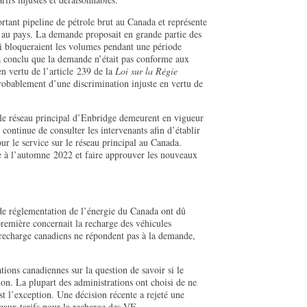
rtant pipeline de pétrole brut au Canada et représente
t au pays. La demande proposait en grande partie des
qui bloqueraient les volumes pendant une période
 conclu que la demande n’était pas conforme aux
n vertu de l’article 239 de la
Loi sur la Régie
probablement d’une discrimination injuste en vertu de
r le réseau principal d’Enbridge demeurent en vigueur
 continue de consulter les intervenants afin d’établir
ur le service sur le réseau principal au Canada.
 à l’automne 2022 et faire approuver les nouveaux
de réglementation de l’énergie du Canada ont dû
remière concernait la recharge des véhicules
 recharge canadiens ne répondent pas à la demande,
tions canadiennes sur la question de savoir si le
on. La plupart des administrations ont choisi de ne
t l’exception. Une décision récente a rejeté une
aux tarifs pour la recharge des VE.