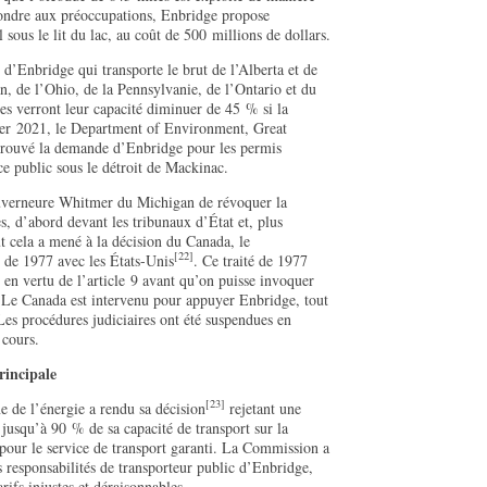
pondre aux préoccupations, Enbridge propose
sous le lit du lac, au coût de 500 millions de dollars.
l d’Enbridge qui transporte le brut de l’Alberta et de
n, de l’Ohio, de la Pennsylvanie, de l’Ontario et du
ies verront leur capacité diminuer de 45 % si la
vier 2021, le Department of Environment, Great
ouvé la demande d’Enbridge pour les permis
ce public sous le détroit de Mackinac.
uverneure Whitmer du Michigan de révoquer la
s, d’abord devant les tribunaux d’État et, plus
 cela a mené à la décision du Canada, le
[22]
r de 1977 avec les États-Unis
. Ce traité de 1977
 en vertu de l’article 9 avant qu’on puisse invoquer
. Le Canada est intervenu pour appuyer Enbridge, tout
Les procédures judiciaires ont été suspendues en
 cours.
rincipale
[23]
 de l’énergie a rendu sa décision
rejetant une
jusqu’à 90 % de sa capacité de transport sur la
 pour le service de transport garanti. La Commission a
s responsabilités de transporteur public d’Enbridge,
arifs injustes et déraisonnables.