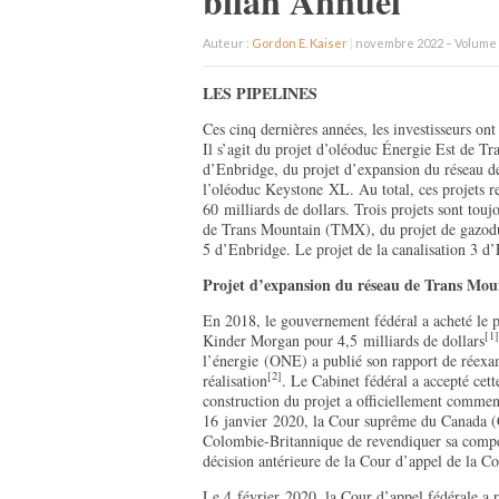
bilan Annuel
Auteur :
Gordon E. Kaiser
|
novembre 2022 – Volume 
LES PIPELINES
Ces cinq dernières années, les investisseurs ont
Il s’agit du projet d’oléoduc Énergie Est de T
d’Enbridge, du projet d’expansion du réseau 
l’oléoduc Keystone XL. Au total, ces projets re
60 milliards de dollars. Trois projets sont touj
de Trans Mountain (TMX), du projet de gazoduc
5 d’Enbridge. Le projet de la canalisation 3 d
Projet d’expansion du réseau de Trans Mou
En 2018, le gouvernement fédéral a acheté le 
[1]
Kinder Morgan pour 4,5 milliards de dollars
l’énergie (ONE) a publié son rapport de réex
[2]
réalisation
. Le Cabinet fédéral a accepté cet
construction du projet a officiellement comme
16 janvier 2020, la Cour suprême du Canada (CS
Colombie-Britannique de revendiquer sa compét
décision antérieure de la Cour d’appel de la 
Le 4 février 2020, la Cour d’appel fédérale a r