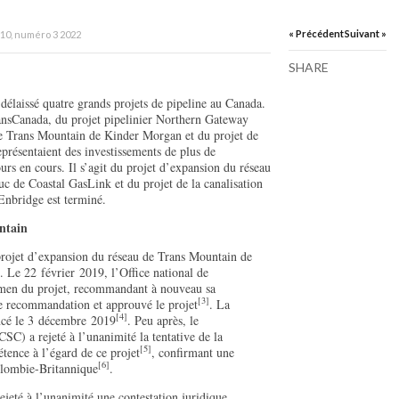
« Précédent
Suivant »
10, numéro 3 2022
SHARE
 délaissé quatre grands projets de pipeline au Canada.
ransCanada, du projet pipelinier Northern Gateway
de Trans Mountain de Kinder Morgan et du projet de
présentaient des investissements de plus de
ours en cours. Il s’agit du projet d’expansion du réseau
 de Coastal GasLink et du projet de la canalisation
’Enbridge est terminé.
ntain
projet d’expansion du réseau de Trans Mountain de
. Le 22 février 2019, l’Office national de
amen du projet, recommandant à nouveau sa
[3]
te recommandation et approuvé le projet
. La
[4]
ncé le 3 décembre 2019
. Peu après, le
C) a rejeté à l’unanimité la tentative de la
[5]
ence à l’égard de ce projet
, confirmant une
[6]
Colombie-Britannique
.
ejeté à l’unanimité une contestation juridique