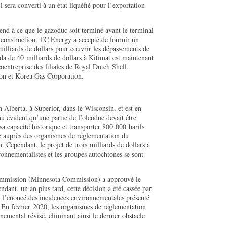
sera converti à un état liquéfié pour l’exportation
end à ce que le gazoduc soit terminé avant le terminal
construction. TC Energy a accepté de fournir un
illiards de dollars pour couvrir les dépassements de
a de 40 milliards de dollars à Kitimat est maintenant
ntreprise des filiales de Royal Dutch Shell,
on et Korea Gas Corporation.
 Alberta, à Superior, dans le Wisconsin, et est en
nu évident qu’une partie de l’oléoduc devait être
sa capacité historique et transporter 800 000 barils
ue auprès des organismes de réglementation du
 Cependant, le projet de trois milliards de dollars a
nnementalistes et les groupes autochtones se sont
Commission (Minnesota Commission) a approuvé le
ndant, un an plus tard, cette décision a été cassée par
e l’énoncé des incidences environnementales présenté
 En février 2020, les organismes de réglementation
mental révisé, éliminant ainsi le dernier obstacle