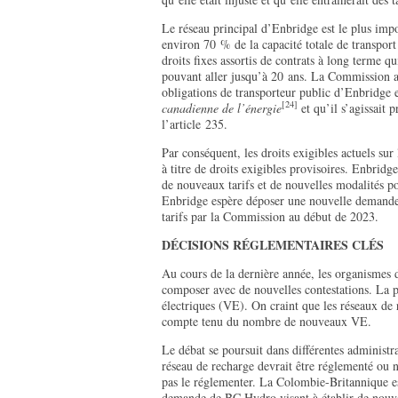
Le réseau principal d’Enbridge est le plus impo
environ 70 % de la capacité totale de transpor
droits fixes assortis de contrats à long terme 
pouvant aller jusqu’à 20 ans. La Commission a
obligations de transporteur public d’Enbridge e
[24]
canadienne de l’énergie
et qu’il s’agissait 
l’article 235.
Par conséquent, les droits exigibles actuels su
à titre de droits exigibles provisoires. Enbridge
de nouveaux tarifs et de nouvelles modalités po
Enbridge espère déposer une nouvelle demande
tarifs par la Commission au début de 2023.
DÉCISIONS RÉGLEMENTAIRES CLÉS
Au cours de la dernière année, les organismes 
composer avec de nouvelles contestations. La p
électriques (VE). On craint que les réseaux de
compte tenu du nombre de nouveaux VE.
Le débat se poursuit dans différentes administra
réseau de recharge devrait être réglementé ou n
pas le réglementer. La Colombie-Britannique es
demande de BC Hydro visant à établir de nouve