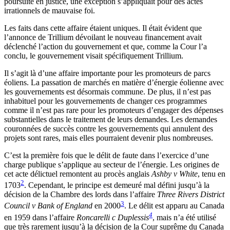
poursuite en justice, une exception s’appliquait pour des actes
irrationnels de mauvaise foi.
Les faits dans cette affaire étaient uniques. Il était évident que
l’annonce de Trillium dévoilant le nouveau financement avait
déclenché l’action du gouvernement et que, comme la Cour l’a
conclu, le gouvernement visait spécifiquement Trillium.
Il s’agit là d’une affaire importante pour les promoteurs de parcs
éoliens. La passation de marchés en matière d’énergie éolienne avec
les gouvernements est désormais commune. De plus, il n’est pas
inhabituel pour les gouvernements de changer ces programmes
comme il n’est pas rare pour les promoteurs d’engager des dépenses
substantielles dans le traitement de leurs demandes. Les demandes
couronnées de succès contre les gouvernements qui annulent des
projets sont rares, mais elles pourraient devenir plus nombreuses.
C’est la première fois que le délit de faute dans l’exercice d’une
charge publique s’applique au secteur de l’énergie. Les origines de
cet acte délictuel remontent au procès anglais
Ashby v White
, tenu en
2
1703
. Cependant, le principe est demeuré mal défini jusqu’à la
décision de la Chambre des lords dans l’affaire
Three Rivers District
3
Council v Bank of England
en 2000
. Le délit est apparu au Canada
4
en 1959 dans l’affaire
Roncarelli c Duplessis
, mais n’a été utilisé
que très rarement jusqu’à la décision de la Cour suprême du Canada