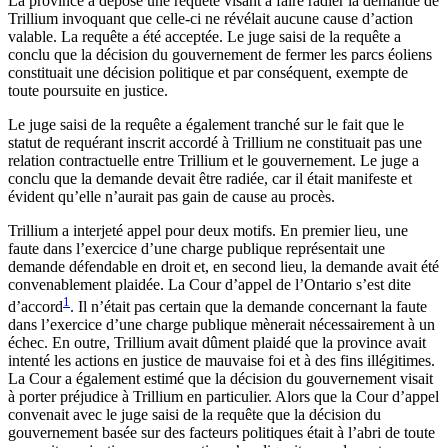
La province a déposé une requête visant à faire radier la demande de
Trillium invoquant que celle-ci ne révélait aucune cause d’action
valable. La requête a été acceptée. Le juge saisi de la requête a
conclu que la décision du gouvernement de fermer les parcs éoliens
constituait une décision politique et par conséquent, exempte de
toute poursuite en justice.
Le juge saisi de la requête a également tranché sur le fait que le
statut de requérant inscrit accordé à Trillium ne constituait pas une
relation contractuelle entre Trillium et le gouvernement. Le juge a
conclu que la demande devait être radiée, car il était manifeste et
évident qu’elle n’aurait pas gain de cause au procès.
Trillium a interjeté appel pour deux motifs. En premier lieu, une
faute dans l’exercice d’une charge publique représentait une
demande défendable en droit et, en second lieu, la demande avait été
convenablement plaidée. La Cour d’appel de l’Ontario s’est dite
1
d’accord
. Il n’était pas certain que la demande concernant la faute
dans l’exercice d’une charge publique mènerait nécessairement à un
échec. En outre, Trillium avait dûment plaidé que la province avait
intenté les actions en justice de mauvaise foi et à des fins illégitimes.
La Cour a également estimé que la décision du gouvernement visait
à porter préjudice à Trillium en particulier. Alors que la Cour d’appel
convenait avec le juge saisi de la requête que la décision du
gouvernement basée sur des facteurs politiques était à l’abri de toute