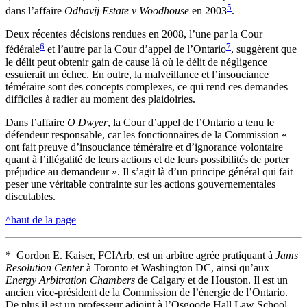
5
dans l’affaire
Odhavij Estate v Woodhouse
en 2003
.
Deux récentes décisions rendues en 2008, l’une par la Cour
6
7
fédérale
et l’autre par la Cour d’appel de l’Ontario
, suggèrent que
le délit peut obtenir gain de cause là où le délit de négligence
essuierait un échec. En outre, la malveillance et l’insouciance
téméraire sont des concepts complexes, ce qui rend ces demandes
difficiles à radier au moment des plaidoiries.
Dans l’affaire
O Dwyer
, la Cour d’appel de l’Ontario a tenu le
défendeur responsable, car les fonctionnaires de la Commission «
ont fait preuve d’insouciance téméraire et d’ignorance volontaire
quant à l’illégalité de leurs actions et de leurs possibilités de porter
préjudice au demandeur ». Il s’agit là d’un principe général qui fait
peser une véritable contrainte sur les actions gouvernementales
discutables.
^haut de la page
* Gordon E. Kaiser, FCIArb, est un arbitre agrée pratiquant à
Jams
Resolution Center
à Toronto et Washington DC, ainsi qu’aux
Energy Arbitration Chambers
de Calgary et de Houston. Il est un
ancien vice-président de la Commission de l’énergie de l’Ontario.
De plus il est un professeur adjoint à l’Osgoode Hall Law School,