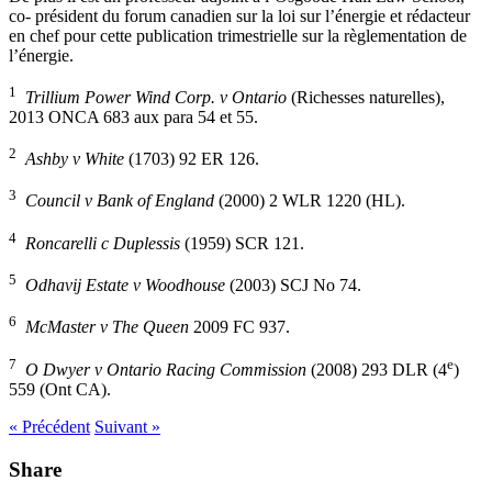
co- président du forum canadien sur la loi sur l’énergie et rédacteur
en chef pour cette publication trimestrielle sur la règlementation de
l’énergie.
1
Trillium Power Wind Corp. v Ontario
(Richesses naturelles),
2013 ONCA 683 aux para 54 et 55.
2
Ashby v White
(1703) 92 ER 126.
3
Council v Bank of England
(2000) 2 WLR 1220 (HL).
4
Roncarelli c Duplessis
(1959) SCR 121.
5
Odhavij Estate v Woodhouse
(2003) SCJ No 74.
6
McMaster v The Queen
2009 FC 937.
7
e
O Dwyer v Ontario Racing Commission
(2008) 293 DLR (4
)
559 (Ont CA).
« Précédent
Suivant »
Share