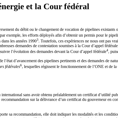
’énergie et la Cour fédéral
rsement du débit ou le changement de vocation de pipelines existants o
ar exemple, les efforts déployés afin d’obtenir un permis pour le pipel
3
s dans les années 1990
. Toutefois, ces expériences ne nous ont pas v
mbreuses demandes de contestation soumises à la Cour d’appel fédérale pa
4
 à suivre l’évolution des demandes devant la Cour d’appel fédérale
, puis
de l’état d’avancement des pipelines pertinents et des demandes de natur
6
urs fédérales
, lesquelles régissent le fonctionnement de l’ONE et de la
u international sans avoir obtenu préalablement un certificat d’utilité 
commandation sur la délivrance d’un certificat du gouverneur en conseil
rte sa recommandation, elle doit indiquer les modalités et les conditions