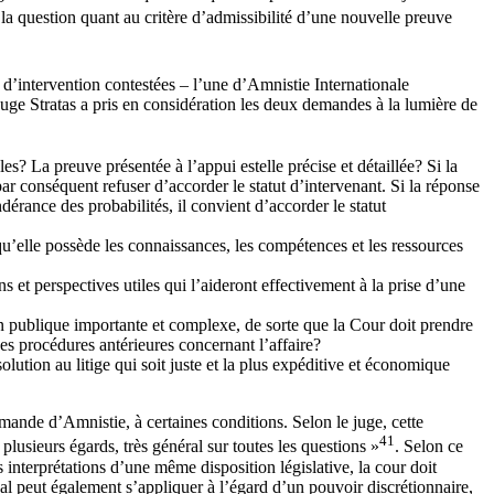
r la question quant au critère d’admissibilité d’une nouvelle preuve
d’intervention contestées – l’une d’Amnistie Internationale
uge Stratas a pris en considération les deux demandes à la lumière de
es? La preuve présentée à l’appui estelle précise et détaillée? Si la
ar conséquent refuser d’accorder le statut d’intervenant. Si la réponse
érance des probabilités, il convient d’accorder le statut
r qu’elle possède les connaissances, les compétences et les ressources
s et perspectives utiles qui l’aideront effectivement à la prise d’une
sion publique importante et complexe, de sorte que la Cour doit prendre
des procédures antérieures concernant l’affaire?
lution au litige qui soit juste et la plus expéditive et économique
emande d’Amnistie, à certaines conditions. Selon le juge, cette
41
plusieurs égards, très général sur toutes les questions »
. Selon ce
s interprétations d’une même disposition législative, la cour doit
nal peut également s’appliquer à l’égard d’un pouvoir discrétionnaire,