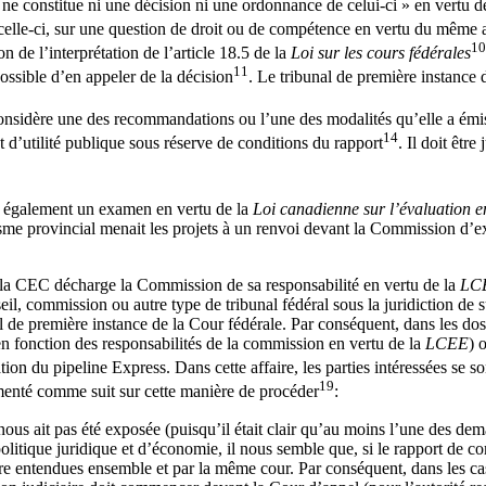
e constitue ni une décision ni une ordonnance de celui-ci » en vertu de
 celle-ci, sur une question de droit ou de compétence en vertu du même a
10
 de l’interprétation de l’article 18.5 de la
Loi sur les cours fédérales
11
ossible d’en appeler de la décision
. Le tribunal de première instanc
considère une des recommandations ou l’une des modalités qu’elle a émi
14
at d’utilité publique sous réserve de conditions du rapport
. Il doit être
a également un examen en vertu de la
Loi canadienne sur l’évaluation 
nisme provincial menait les projets à un renvoi devant la Commission 
e la CEC décharge la Commission de sa responsabilité en vertu de la
LC
il, commission ou autre type de tribunal fédéral sous la juridiction de s
l de première instance de la Cour fédérale. Par conséquent, dans les dos
en fonction des responsabilités de la commission en vertu de la
LCEE
) 
bation du pipeline Express. Dans cette affaire, les parties intéressées s
19
enté comme suit sur cette manière de procéder
:
nous ait pas été exposée (puisqu’il était clair qu’au moins l’une des d
itique juridique et d’économie, il nous semble que, si le rapport de co
tre entendues ensemble et par la même cour. Par conséquent, dans les cas