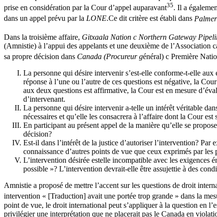
35
prise en considération par la Cour d’appel auparavant
. Il a égaleme
dans un appel prévu par la
LONE
.Ce dit critère est établi dans
Palmer
Dans la troisième affaire,
Gitxaala Nation c Northern Gateway Pipeli
(Amnistie) à l’appui des appelants et une deuxième de l’Association c
sa propre décision dans
Canada (Procureur g
énéral) c Première Nati
La personne qui désire intervenir s’est-elle conforme-t-elle aux 
réponse à l’une ou l’autre de ces questions est négative, la Cour
aux deux questions est affirmative, la Cour est en mesure d’évalu
d’intervenant.
La personne qui désire intervenir a-telle un intérêt véritable dan
nécessaires et qu’elle les consacrera à l’affaire dont la Cour est 
En participant au présent appel de la manière qu’elle se propose, 
décision?
Est-il dans l’intérêt de la justice d’autoriser l’intervention? P
connaissance d’autres points de vue que ceux exprimés par les pa
L’intervention désirée estelle incompatible avec les exigences én
possible »? L’intervention devrait-elle être assujettie à des con
Amnistie a proposé de mettre l’accent sur les questions de droit intern
intervention « [Traduction] avait une portée trop grande » dans la mesur
point de vue, le droit international peut s’appliquer à la question en l
privilégier une interprétation que ne placerait pas le Canada en violat