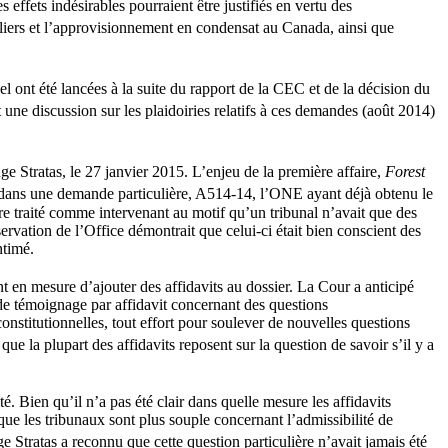
ffets indésirables pourraient être justifiés en vertu des
roliers et l’approvisionnement en condensat au Canada, ainsi que
l ont été lancées à la suite du rapport de la CEC et de la décision du
ne discussion sur les plaidoiries relatifs à ces demandes (août 2014)
ge Stratas, le 27 janvier 2015. L’enjeu de la première affaire,
Forest
mé dans une demande particulière, A514-14, l’ONE ayant déjà obtenu le
re traité comme intervenant au motif qu’un tribunal n’avait que des
servation de l’Office démontrait que celui-ci était bien conscient des
ntimé.
ont en mesure d’ajouter des affidavits au dossier. La Cour a anticipé
de témoignage par affidavit concernant des questions
nstitutionnelles, tout effort pour soulever de nouvelles questions
ue la plupart des affidavits reposent sur la question de savoir s’il y a
té. Bien qu’il n’a pas été clair dans quelle mesure les affidavits
que les tribunaux sont plus souple concernant l’admissibilité de
ge Stratas a reconnu que cette question particulière n’avait jamais été