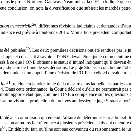
s dans le projet Northern Gateway. Néanmoins, la CEC a indiqué que ces e
cette conclusion, on note la diversification que subirait les marchés pét
26
ation trimestrielle
,
différentes révisions judiciaires et demandes d’appe
udience est prévue à l’automne 2015. Mon article précédent comportait u
29
is été publiées
. Les deux premières décisions ont été rendues par le ju
t simple et consistait à savoir si l’ONE devait être ajouté comme inti
és à ce que l’ONE obtienne le statut d’intimé indiquant qu’il devrait êt
on judiciaire de l’une de ses décisions. Le juge Stratas a conclu que l’ob
a demande est un appel d’une décision de l’Office, celle-ci devait être i
31
 Inc
, rendue en janvier, traite de la mesure dans laquelle les parties s
. Dans cette ordonnance, la Cour a déclaré qu’elle ne permettrait pas 
e motif apporté était que, comme l’ONE a compétence sur les questions co
ation visant la production de preuves au dossier, le juge Stratas a noté q
bilité à la commission qui entend l’affaire de déterminer leur admissibili
atas a néanmoins fait référence à plusieurs précédents laissant entendre 
34
s
. En dépit du fait, qu’il ne soit pas convaincu du raisonnement, le ju