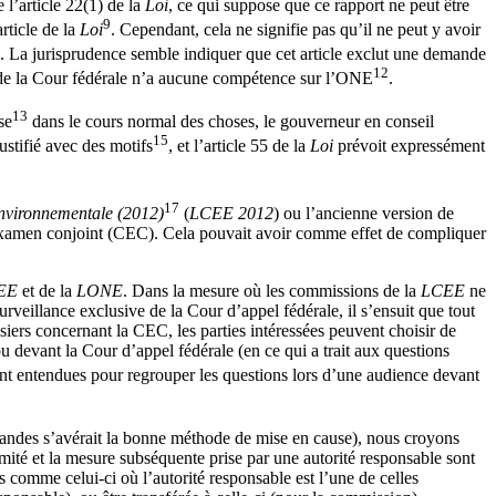
 l’article 22(1) de la
Loi
, ce qui suppose que ce rapport ne peut être
9
rticle de la
Loi
. Cependant, cela ne signifie pas qu’il ne peut y avoir
. La jurisprudence semble indiquer que cet article exclut une demande
12
e de la Cour fédérale n’a aucune compétence sur l’ONE
.
13
se
dans le cours normal des choses, le gouverneur en conseil
15
 justifié avec des motifs
, et l’article 55 de la
Loi
prévoit expressément
17
environnementale (2012)
(
LCEE 2012
) ou l’ancienne version de
d’examen conjoint (CEC). Cela pouvait avoir comme effet de compliquer
EE
et de la
LONE
. Dans la mesure où les commissions de la
LCEE
ne
urveillance exclusive de la Cour d’appel fédérale, il s’ensuit que tout
siers concernant la CEC, les parties intéressées peuvent choisir de
ou devant la Cour d’appel fédérale (en ce qui a trait aux questions
e sont entendues pour regrouper les questions lors d’une audience devant
emandes s’avérait la bonne méthode de mise en cause), nous croyons
mité et la mesure subséquente prise par une autorité responsable sont
 comme celui-ci où l’autorité responsable est l’une de celles