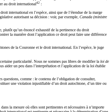
42
r au droit international
:
roit international en l’espèce, ainsi que de l’étendue de la marge
égislative autorisant sa décision : voir, par exemple,
Canada (ministre
ne, plutôt qu’un énoncé exhaustif de la pertinence du droit
montrer la manière dont l’application ce droit peut faire une différence
htones de la Couronne et le droit international. En l’espèce, le juge
 certaine particularité. Nous ne sommes pas libres de modifier la
loi de
 aider un peu dans l’interprétation et l’application de la loi établie
ines questions, comme : le contenu de l’obligation de consulter,
tituer une violation injustifiable d’un droit autochtone, d’un titre ou
l dans la mesure où elles sont pertinentes et nécessaires à n’importe
oit international est pertinente et nécessaire à la détermination d’une