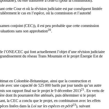
ponsable), ou être transférée à celle-ci (pour la commission).
ant cette Cour et où la révision judiciaire est par conséquent limitée
culièrement le cas en l’espèce, où la commission et l’autorité
’examen conjoint (CEC)), il est peu probable que cette commission
20
aluations sans son approbation
.
 de l’ONE/CEC qui font actuellement l’objet d’une révision judiciaire
agrandissement du réseau Trans Mountain et le projet Énergie Est de
itimat en Colombie-Britannique, ainsi que la construction et
role avec une capacité de 525 000 barils par jour tandis qu’un autre
21
mis son rapport final sur le projet le 9 décembre 2013
. En vertu de
re dont ils pourraient être atténués, puis déterminer si le projet
nt, la CEC a conclu que le projet, en combinaison avec les effets
23
pèces listées dans la
Loi sur les espèces en péril
), suivant