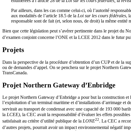
énumérées à l’article 28 de la
Loi sur les cours fédérales,
la révis
Par ailleurs, dans les cas comme celui-ci, où l’autorité responsabl
aux modalités de l’article 18.5 de la
Loi sur les cours fédérales
, 
responsable sont de fait (et, selon nous, de droit) la même entité 
Bien que cette législation peut s’avérer pertinente dans le projet du
d’examen conjoint concerne l’ONE et la LCEE 2012 dans le futur pui
Projets
Dans la perspective de la procédure d’obtention d’un CUP et de la supe
ou de demandes d’appel. On se penchera sur le projet Northern Gatewa
TransCanada.
Projet Northern Gateway d’Enbridge
Le projet Northern Gateway d’Enbridge a pour but la construction et l
l’exploitation d’un terminal maritime et d’installations d’arrimage et 
servirait au transport de condensat avec une capacité de 193 000 baril
la
LCEE)
, la CEC avait la responsabilité d’évaluer les effets possibles
22
satisfaisait au critère d’utilité publique de la
LONE
. La CEC a recomm
d’autres projets, pourrait avoir un impact environnemental négatif impo