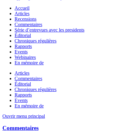
Accueil
Articles
Recensions
Commentaires
Série d’entrevues avec les presidents
Éditorial
Chroniques régulières
Rapports
Events
Webinaires
En mémoire de
Articles
Commentaires
Éditorial
Chroniques régulières
Rapports
Events
En mémoire de
Ouvrir menu principal
Commentaires