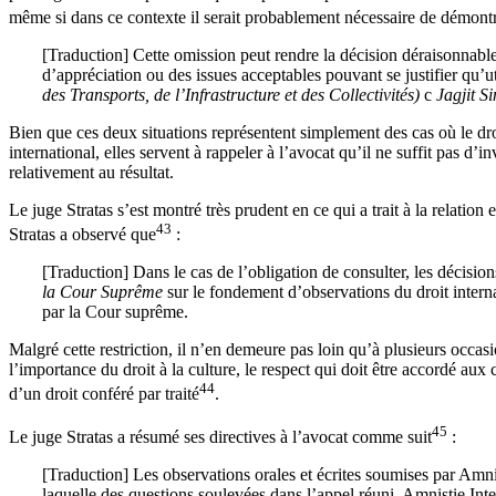
même si dans ce contexte il serait probablement nécessaire de démontre
[Traduction] Cette omission peut rendre la décision déraisonnable
d’appréciation ou des issues acceptables pouvant se justifier qu’uti
des Transports, de l’Infrastructure et des Collectivités)
c
Jagjit S
Bien que ces deux situations représentent simplement des cas où le droi
international, elles servent à rappeler à l’avocat qu’il ne suffit pas d’
relativement au résultat.
Le juge Stratas s’est montré très prudent en ce qui a trait à la relatio
43
Stratas a observé que
:
[Traduction] Dans le cas de l’obligation de consulter, les décisio
la Cour Suprême
sur le fondement d’observations du droit interna
par la Cour suprême.
Malgré cette restriction, il n’en demeure pas loin qu’à plusieurs occasio
l’importance du droit à la culture, le respect qui doit être accordé aux
44
d’un droit conféré par traité
.
45
Le juge Stratas a résumé ses directives à l’avocat comme suit
:
[Traduction] Les observations orales et écrites soumises par Amnis
laquelle des questions soulevées dans l’appel réuni. Amnistie Inter