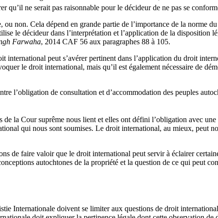
r qu’il ne serait pas raisonnable pour le décideur de ne pas se conforme
, ou non. Cela dépend en grande partie de l’importance de la norme du d
lise le décideur dans l’interprétation et l’application de la disposition l
ingh Farwaha
, 2014 CAF 56 aux paragraphes 88 à 105.
t international peut s’avérer pertinent dans l’application du droit inter
invoquer le droit international, mais qu’il est également nécessaire de dé
n entre l’obligation de consultation et d’accommodation des peuples autoc
ns de la Cour suprême nous lient et elles ont défini l’obligation avec une
tional qui nous sont soumises. Le droit international, au mieux, peut nous
ns de faire valoir que le droit international peut servir à éclairer certa
 conceptions autochtones de la propriété et la question de ce qui peut cons
tie Internationale doivent se limiter aux questions de droit internationa
nationale doit expliquer la pertinence légale dont cette observation de dr