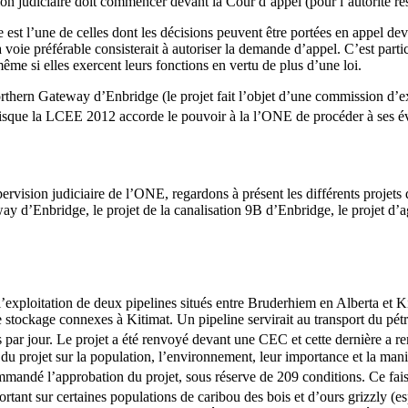
ion judiciaire doit commencer devant la Cour d’appel (pour l’autorité res
e est l’une de celles dont les décisions peuvent être portées en appel dev
la voie préférable consisterait à autoriser la demande d’appel. C’est parti
même si elles exercent leurs fonctions en vertu de plus d’une loi.
 Northern Gateway d’Enbridge (le projet fait l’objet d’une commission d
sque la LCEE 2012 accorde le pouvoir à la l’ONE de procéder à ses év
rvision judiciaire de l’ONE, regardons à présent les différents projets
y d’Enbridge, le projet de la canalisation 9B d’Enbridge, le projet d’
’exploitation de deux pipelines situés entre Bruderhiem en Alberta et K
de stockage connexes à Kitimat. Un pipeline servirait au transport du pét
s par jour. Le projet a été renvoyé devant une CEC et cette dernière a re
 du projet sur la population, l’environnement, leur importance et la maniè
andé l’approbation du projet, sous réserve de 209 conditions. Ce faisa
rtant sur certaines populations de caribou des bois et d’ours grizzly (es