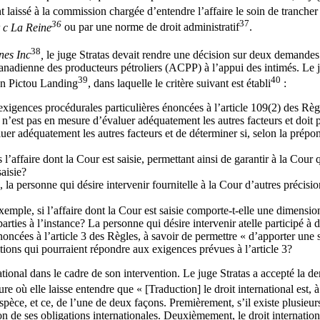
nt laissé à la commission chargée d’entendre l’affaire le soin de tranche
36
37
 c La Reine
ou par une norme de droit administratif
.
38
nes Inc
,
le juge Stratas devait rendre une décision sur deux demandes 
anadienne des producteurs pétroliers (ACPP) à l’appui des intimés. Le j
39
40
on Pictou Landing
, dans laquelle le critère suivant est établi
:
exigences procédurales particulières énoncées à l’article 109(2) des Règl
 n’est pas en mesure d’évaluer adéquatement les autres facteurs et doit p
er adéquatement les autres facteurs et de déterminer si, selon la prépond
s l’affaire dont la Cour est saisie, permettant ainsi de garantir à la Cou
saisie?
la personne qui désire intervenir fournitelle à la Cour d’autres précision
ar exemple, si l’affaire dont la Cour est saisie comporte-t-elle une dimen
rties à l’instance? La personne qui désire intervenir atelle participé à 
oncées à l’article 3 des Règles, à savoir de permettre « d’apporter une so
ditions qui pourraient répondre aux exigences prévues à l’article 3?
ational dans le cadre de son intervention. Le juge Stratas a accepté la d
e où elle laisse entendre que « [Traduction] le droit international est, à 
’espèce, et ce, de l’une de deux façons. Premièrement, s’il existe plusieur
ion de ses obligations internationales. Deuxièmement, le droit internatio