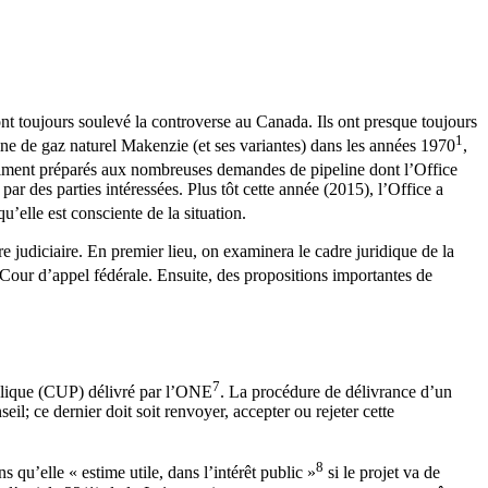
nt toujours soulevé la controverse au Canada. Ils ont presque toujours
1
ine de gaz naturel Makenzie (et ses variantes) dans les années 1970
,
raiment préparés aux nombreuses demandes de pipeline dont l’Office
r des parties intéressées. Plus tôt cette année (2015), l’Office a
qu’elle est consciente de la situation.
e judiciaire. En premier lieu, on examinera le cadre juridique de la
 Cour d’appel fédérale. Ensuite, des propositions importantes de
7
publique (CUP) délivré par l’ONE
. La procédure de délivrance d’un
; ce dernier doit soit renvoyer, accepter ou rejeter cette
8
 qu’elle « estime utile, dans l’intérêt public »
si le projet va de