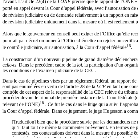
l’avant. L’article 22(4) de la
LONE
précise que le rapport de l’ONE « n
porté en appel devant la Cour d’appel fédérale, avec l’autorisation de
de révision judiciaire ou de demande relativement à un rapport en raison
de révision judiciaire uniquement dans la mesure où il est réellement p
Alors que le gouverneur en conseil peut exiger de l’Office qu’elle re
pourrait par décret ordonner à l’Office d’émettre ou rejeter un certific
16
le contrôle judiciaire, sur autorisation, à la Cour d’appel fédérale
.
La construction d’un nouveau pipeline de grand diamètre déclencher
ce
lle-ci
. Dans le précédent cadre de la
loi
, la participation d’un orga
les conditions de l’examen judiciaire de la CEC.
Dans le cas de pipelines visés par un règlement fédéral, un rapport d
sont pas énumérées en vertu de l’article 28 de la
LCF
en tant que conse
contrôle de cet aspect de la responsabilité de la CEC relève du tribuna
procéder devant le tribunal de première instance de la Cour fédérale (
18
relevant de l’ONE)
. Ce fut le cas dans le litige qui a suivi l’appro
la Cour d’appel fédérale. Dans ce jugement, le juge Hugesson a comm
[Traduction] bien que la procédure suivie par les demandeurs ne 
qu’il faut tout de même la commenter brièvement. En termes de pol
contestés, ces contestations doivent dans la mesure du possible ê