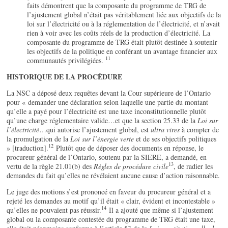
faits démontrent que la composante du programme de TRG de
l’ajustement global n’était pas véritablement liée aux objectifs de la
loi sur l’électricité ou à la réglementation de l’électricité, et n’avait
rien à voir avec les coûts réels de la production d’électricité. La
composante du programme de TRG était plutôt destinée à soutenir
les objectifs de la politique en conférant un avantage financier aux
11
communautés privilégiées.
HISTORIQUE DE LA PROCÉDURE
La NSC a déposé deux requêtes devant la Cour supérieure de l’Ontario
pour « demander une déclaration selon laquelle une partie du montant
qu’elle a payé pour l’électricité est une taxe inconstitutionnelle plutôt
qu’une charge réglementaire valide…et que la section 25.33 de la
Loi sur
l’électricité
…qui autorise l’ajustement global, est
ultra vires
à compter de
la promulgation de la
Loi sur l’énergie verte
et de ses objectifs politiques
12
» [traduction].
Plutôt que de déposer des documents en réponse, le
procureur général de l’Ontario, soutenu par la SIERE, a demandé, en
13
vertu de la règle 21.01(b) des
Règles de procédure civile
, de radier les
demandes du fait qu’elles ne révélaient aucune cause d’action raisonnable.
Le juge des motions s’est prononcé en faveur du procureur général et a
rejeté les demandes au motif qu’il était « clair, évident et incontestable »
14
qu’elles ne pouvaient pas réussir.
Il a ajouté que même si l’ajustement
global ou la composante contestée du programme de TRG était une taxe,