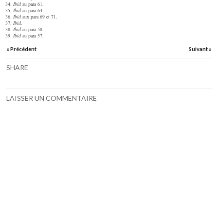
Ibid
au para 61.
Ibid
au para 64.
Ibid
aux para 69 et 71.
Ibid
.
Ibid
au para 58.
Ibid
au para 57.
« Précédent
Suivant »
SHARE
LAISSER UN COMMENTAIRE