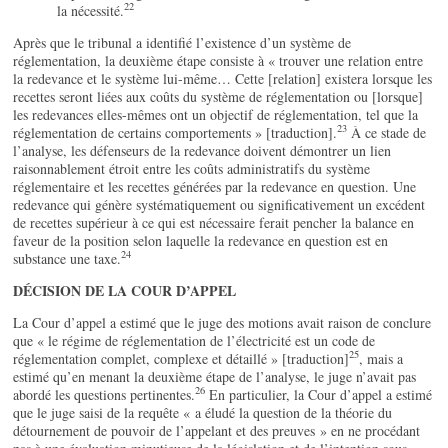
22
la nécessité.
Après que le tribunal a identifié l’existence d’un système de
réglementation, la deuxième étape consiste à « trouver une relation entre
la redevance et le système lui-même… Cette [relation] existera lorsque les
recettes seront liées aux coûts du système de réglementation ou [lorsque]
les redevances elles-mêmes ont un objectif de réglementation, tel que la
23
réglementation de certains comportements » [traduction].
À ce stade de
l’analyse, les défenseurs de la redevance doivent démontrer un lien
raisonnablement étroit entre les coûts administratifs du système
réglementaire et les recettes générées par la redevance en question. Une
redevance qui génère systématiquement ou significativement un excédent
de recettes supérieur à ce qui est nécessaire ferait pencher la balance en
faveur de la position selon laquelle la redevance en question est en
24
substance une taxe.
DÉCISION DE LA COUR D’APPEL
La Cour d’appel a estimé que le juge des motions avait raison de conclure
que « le régime de réglementation de l’électricité est un code de
25
réglementation complet, complexe et détaillé » [traduction]
, mais a
estimé qu’en menant la deuxième étape de l’analyse, le juge n’avait pas
26
abordé les questions pertinentes.
En particulier, la Cour d’appel a estimé
que le juge saisi de la requête « a éludé la question de la théorie du
détournement de pouvoir de l’appelant et des preuves » en ne procédant