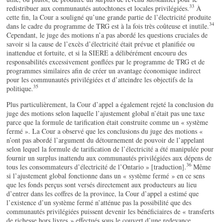
33
redistribuer aux communautés autochtones et locales privilégiées.
À
cette fin, la Cour a souligné qu’une grande partie de l’électricité produite
34
dans le cadre du programme de TRG est à la fois très coûteuse et inutile.
Cependant, le juge des motions n’a pas abordé les questions cruciales de
savoir si la cause de l’excès d’électricité était prévue et planifiée ou
inattendue et fortuite, et si la SIERE a délibérément encouru des
responsabilités excessivement gonflées par le programme de TRG et de
programmes similaires afin de créer un avantage économique indirect
pour les communautés privilégiées et d’atteindre les objectifs de la
35
politique.
Plus particulièrement, la Cour d’appel a également rejeté la conclusion du
juge des motions selon laquelle l’ajustement global n’était pas une taxe
parce que la formule de tarification était construite comme un « système
fermé ». La Cour a observé que les conclusions du juge des motions «
n’ont pas abordé l’argument du détournement de pouvoir de l’appelant
selon lequel la formule de tarification de l’électricité a été manipulée pour
fournir un surplus inattendu aux communautés privilégiées aux dépens de
36
tous les consommateurs d’électricité de l’Ontario » [traduction].
Même
si l’ajustement global fonctionne dans un « système fermé » en ce sens
que les fonds perçus sont versés directement aux producteurs au lieu
d’entrer dans les coffres de la province, la Cour d’appel a estimé que
l’existence d’un système fermé n’atténue pas la possibilité que des
communautés privilégiées puissent devenir les bénéficiaires de « transferts
de richesse hors livres » effectués sous le couvert d’une redevance