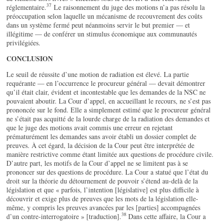
37
réglementaire.
Le raisonnement du juge des motions n’a pas résolu la
préoccupation selon laquelle un mécanisme de recouvrement des coûts
dans un système fermé peut néanmoins servir le but premier — et
illégitime — de conférer un stimulus économique aux communautés
privilégiées.
CONCLUSION
Le seuil de réussite d’une motion de radiation est élevé. La partie
requérante — en l’occurrence le procureur général — devait démontrer
qu’il était clair, évident et incontestable que les demandes de la NSC ne
pouvaient aboutir. La Cour d’appel, en accueillant le recours, ne s’est pas
prononcée sur le fond. Elle a simplement estimé que le procureur général
ne s’était pas acquitté de la lourde charge de la radiation des demandes et
que le juge des motions avait commis une erreur en rejetant
prématurément les demandes sans avoir établi un dossier complet de
preuves. À cet égard, la décision de la Cour peut être interprétée de
manière restrictive comme étant limitée aux questions de procédure civile.
D’autre part, les motifs de la Cour d’appel ne se limitent pas à se
prononcer sur des questions de procédure. La Cour a statué que l’état du
droit sur la théorie du détournement de pouvoir s’étend au-delà de la
législation et que « parfois, l’intention [législative] est plus difficile à
découvrir et exige plus de preuves que les mots de la législation elle-
même, y compris les preuves avancées par les [parties] accompagnées
38
d’un contre-interrogatoire » [traduction].
Dans cette affaire, la Cour a