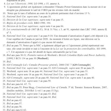
majoration de prix.
Loi sur l’électricité, 1998,
LO 1998, c 15, annexe A.
L’ajustement global sert également à rémunérer l’Ontario Power Generation dans la mesure où il ne
récupère pas pleinement le tarif de l’OEO par des revenus tirés du marché.
Notez que le taux d’inflation au cours de la période pertinente était d’environ 13 %.
National Steel Car, supra
note 3 au para 18.
Décision de la Cour supérieure, supra
note 4 au para 15.
Règles de procédure civile,
RRO 1990, 194.
Décision de la Cour supérieure, supra
note 4 au para 84.
Loi constitutionnelle de 1867
(R-U), 30 & 31 Vict, c 3, art 91, reproduit dans LRC 1985, annexe II,
o
n
5.
National Steel Car, supra
note 3 au para 9-10; Une demande d’autorisation d’appel a été déposée à la
Cour suprême du Canada en janvier 2020. Au moment d’écrire ces lignes, une décision sur la
demande d’autorisation d’appel n’a pas encore été rendue.
Ibid
au para 75; Notez que la NSC a également allégué que si l’ajustement global représentait une
taxe, elle serait invalide et irait à l’encontre de la
Loi
sur
la
pr
otection
des
contribuables,
SO 1999,
c 7. Cet argument n’a pas été abordé de façon substantielle par la Cour.
Ibid
aux para 30-31;
Première nation de Westbank c British Columbia Hydro and Power Authority,
[1999] 3 RCS 134 au para 30 [
Westbank
].
Ibid
.
620 Connaught Ltd c Canada (Procureur général)
, 2008 CSC 7 [
620 Connaught
].
National Steel Car, supra
note 3 au para 33;
620 Connaught, supra
note 20 au para 25.
Westbank, supra
note 18 au para 44;
National Steel Car, supra
note 3 au para 33.
Westbank, supra
note 18 au para 44;
National Steel Car, supra
note 3 au para 35.
620 Connaught, supra
note 20 au para 40;
National Steel Car, supra
note 3 au para 40.
National Steel Car, supra
note 3 au para 59.
Ibid
aux para 64, 67, 71.
e
Ibid
au para 55; Peter Hogg,
Constitutional Law of Canada,
5
éd, Toronto: ftomson Reuters, 2007,
(feuilles mobiles, 2018-Rel 1) vol 1 au para 15.5(g).
National Steel Car, supra
note 3 au para 43;
Ibid
.
National Steel Car, supra
note 3 au para 44;
Ibid
.
Ibid
au para 42.
Ibid
au para 57.
Ibid
au para 58.
Ibid
aux para 61-62.