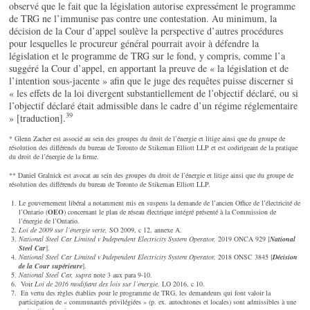
observé que le fait que la législation autorise expressément le programme
de TRG ne l’immunise pas contre une contestation. Au minimum, la
décision de la Cour d’appel soulève la perspective d’autres procédures
pour lesquelles le procureur général pourrait avoir à défendre la
législation et le programme de TRG sur le fond, y compris, comme l’a
suggéré la Cour d’appel, en apportant la preuve de « la législation et de
l’intention sous-jacente » afin que le juge des requêtes puisse discerner si
« les effets de la loi divergent substantiellement de l’objectif déclaré, ou si
l’objectif déclaré était admissible dans le cadre d’un régime réglementaire
39
» [traduction].
* Glenn Zacher est associé au sein des groupes du droit de l’énergie et litige ainsi que du groupe de
résolution des différends du bureau de Toronto de Stikeman Elliott LLP et est codirigeant de la pratique
du droit de l’énergie de la firme.
** Daniel Gralnick est avocat au sein des groupes du droit de l’énergie et litige ainsi que du groupe de
résolution des différends du bureau de Toronto de Stikeman Elliott LLP.
Le gouvernement libéral a notamment mis en suspens la demande de l’ancien Office de l’électricité de
l’Ontario (
OEO
) concernant le plan de réseau électrique intégré présenté à la Commission de
l’énergie de l’Ontario.
Loi de 2009 sur l’énergie verte,
SO 2009, c 12, annexe A.
National Steel Car Limited v Independent Electricity System Operator,
2019 ONCA 929 [
National
Steel Car
].
National Steel Car Limited v Independent Electricity System Operator,
2018 ONSC 3845 [
Décision
de la Cour supérieure
].
National Steel Car, supra
note 3 aux para 9-10.
Voir
Loi de 2016 modifiant des lois sur l’énergie,
LO 2016, c 10.
En vertu des règles établies pour le programme de TRG, les demandeurs qui font valoir la
participation de « communautés privilégiées » (p. ex. autochtones et locales) sont admissibles à une