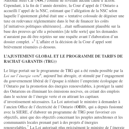
NSC
National Steel Car (
) comme ne révélant aucune cause d’action.
Cependant, à la fin de l’année dernière, la Cour d’appel de l’Ontario a
accueilli l’appel de la NSC, estimant que l’allégation de la NSC selon
laquelle l’ajustement global était une « tentative colossale de déguiser une
taxe en redevance réglementaire dans le but de financer les coûts
[d’initiatives politiques ultérieures]…était suffisamment plausible sur la
base des preuves qu’elle a présentées [de telle sorte] que les demandes
n’auraient pas dû être rejetées sur une requête avant l’élaboration d’un
5
dossier complet. »
L’affaire et la décision de la Cour d’appel sont
brièvement résumées ci-dessous.
L’AJUSTEMENT GLOBAL ET LE PROGRAMME DE TARIFS DE
RACHAT GARANTIS (TRG))
Le litige portait sur le programme de TRG qui a été rendu possible par la
6
Loi sur l’énergie verte
, aujourd’hui abrogée, et stimulé par l’engagement
du gouvernement libéral de l’époque à réduire l’empreinte écologique de
l’Ontario par la promotion des énergies renouvelables, à protéger la santé
des Ontariens en éliminant les émissions nocives, en créant des emplois
dans le secteur de l’énergie verte et en attirant les capitaux
d’investissement nécessaires. La Loi autorisait le ministre à demander à
OEO
l’ancien Office de l’électricité de l’Ontario (
), qui a depuis fusionné
avec la SIERE, d’élaborer un programme de TRG pour favoriser ces
objectifs, ainsi que des objectifs concernant les peuples autochtones et les
communautés locales prenant part à des projets d’énergies
7
renouvelables.
La Loi autorisait plus précisément le ministre de l’énergie