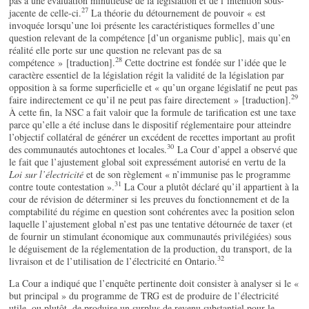
pas à une évaluation minutieuse de la législation et de l’intention sous-
27
jacente de celle-ci.
La théorie du détournement de pouvoir « est
invoquée lorsqu’une loi présente les caractéristiques formelles d’une
question relevant de la compétence [d’un organisme public], mais qu’en
réalité elle porte sur une question ne relevant pas de sa
28
compétence » [traduction].
Cette doctrine est fondée sur l’idée que le
caractère essentiel de la législation régit la validité de la législation par
opposition à sa forme superficielle et « qu’un organe législatif ne peut pas
29
faire indirectement ce qu’il ne peut pas faire directement » [traduction].
À cette fin, la NSC a fait valoir que la formule de tarification est une taxe
parce qu’elle a été incluse dans le dispositif réglementaire pour atteindre
l’objectif collatéral de générer un excédent de recettes important au profit
30
des communautés autochtones et locales.
La Cour d’appel a observé que
le fait que l’ajustement global soit expressément autorisé en vertu de la
Loi sur l’électricité
et de son règlement « n’immunise pas le programme
31
contre toute contestation ».
La Cour a plutôt déclaré qu’il appartient à la
cour de révision de déterminer si les preuves du fonctionnement et de la
comptabilité du régime en question sont cohérentes avec la position selon
laquelle l’ajustement global n’est pas une tentative détournée de taxer (et
de fournir un stimulant économique aux communautés privilégiées) sous
le déguisement de la réglementation de la production, du transport, de la
32
livraison et de l’utilisation de l’électricité en Ontario.
La Cour a indiqué que l’enquête pertinente doit consister à analyser si le «
but principal » du programme de TRG est de produire de l’électricité
utile, ou plutôt, de produire un surplus de revenu substantiel pour le