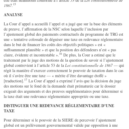
elle était néanmoins conforme à l’article 53 de la
Loi constitutionnelle de
15
1867.
ANALYSE
La Cour d’appel a accueilli l’appel et a jugé que sur la base des éléments
de preuve, l’affirmation de la NSC selon laquelle l’inclusion par
l’ajustement global des paiements contractuels du programme de TRG est
une « tentative colossale de déguiser une taxe en redevance réglementaire
dans le but de financer les coûts des objectifs politiques » est «
suffisamment plausible » et que la position des défendeurs n’est « pas
16
claire, évidente et incontestable ».
De plus, la Cour a estimé que le
traitement par le juge des motions de la question de savoir si l’ajustement
global contrevient à l’article 53 de la
Loi constitutionnelle de 1867
— qui
régit la manière d’exercer correctement le pouvoir de taxation dans le cas
où il s’avère être une taxe — « mérite d’être davantage étoffé »
17
[traduction].
La Cour d’appel a exprimé l’avis que la décision du juge
des motions sur le fond de la demande était prématurée car le dossier
exigeait des arguments et des preuves supplémentaires pour déterminer si
la taxe était une redevance réglementaire appropriée ou une taxe.
DISTINGUER UNE REDEVANCE RÉGLEMENTAIRE D’UNE
TAXE
Pour déterminer si le pouvoir de la SIERE de percevoir l’ajustement
global est un prélèvement gouvernemental valide par opposition à une