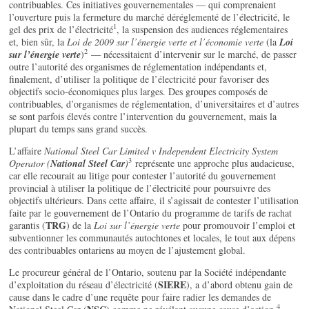
contribuables. Ces initiatives gouvernementales — qui comprenaient
l’ouverture puis la fermeture du marché déréglementé de l’électricité, le
1
gel des prix de l’électricité
, la suspension des audiences réglementaires
et, bien sûr, la
Loi de 2009 sur l’énergie verte et l’économie verte
(la
Loi
2
sur l’énergie verte
)
— nécessitaient d’intervenir sur le marché, de passer
outre l’autorité des organismes de réglementation indépendants et,
finalement, d’utiliser la politique de l’électricité pour favoriser des
objectifs socio-économiques plus larges. Des groupes composés de
contribuables, d’organismes de réglementation, d’universitaires et d’autres
se sont parfois élevés contre l’intervention du gouvernement, mais la
plupart du temps sans grand succès.
L’affaire
National Steel Car Limited v Independent Electricity System
3
Operator (
National Steel Car
)
représente une approche plus audacieuse,
car elle recourait au litige pour contester l’autorité du gouvernement
provincial à utiliser la politique de l’électricité pour poursuivre des
objectifs ultérieurs. Dans cette affaire, il s’agissait de contester l’utilisation
faite par le gouvernement de l’Ontario du programme de tarifs de rachat
TRG
garantis (
) de la
Loi sur l’énergie verte
pour promouvoir l’emploi et
subventionner les communautés autochtones et locales, le tout aux dépens
des contribuables ontariens au moyen de l’ajustement global.
Le procureur général de l’Ontario, soutenu par la Société indépendante
SIERE
d’exploitation du réseau d’électricité (
), a d’abord obtenu gain de
cause dans le cadre d’une requête pour faire radier les demandes de
4