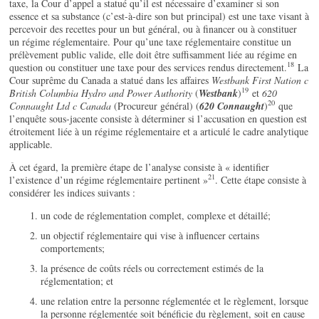
taxe, la Cour d’appel a statué qu’il est nécessaire d’examiner si son
essence et sa substance (c’est-à-dire son but principal) est une taxe visant à
percevoir des recettes pour un but général, ou à financer ou à constituer
un régime réglementaire. Pour qu’une taxe réglementaire constitue un
prélèvement public valide, elle doit être suffisamment liée au régime en
18
question ou constituer une taxe pour des services rendus directement.
La
Cour suprême du Canada a statué dans les affaires
Westbank First Nation c
19
British Columbia Hydro and Power Authority
(
Westbank
)
et
620
20
Connaught Ltd c Canada
(Procureur général) (
620 Connaught
)
que
l’enquête sous-jacente consiste à déterminer si l’accusation en question est
étroitement liée à un régime réglementaire et a articulé le cadre analytique
applicable.
À cet égard, la première étape de l’analyse consiste à « identifier
21
l’existence d’un régime réglementaire pertinent »
. Cette étape consiste à
considérer les indices suivants :
un code de réglementation complet, complexe et détaillé;
un objectif réglementaire qui vise à influencer certains
comportements;
la présence de coûts réels ou correctement estimés de la
réglementation; et
une relation entre la personne réglementée et le règlement, lorsque
la personne réglementée soit bénéficie du règlement, soit en cause