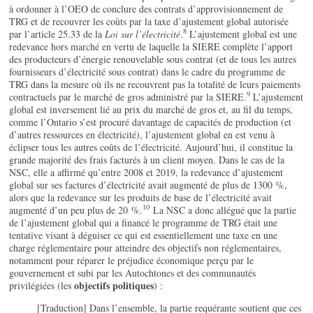
à ordonner à l’OEO de conclure des contrats d’approvisionnement de
TRG et de recouvrer les coûts par la taxe d’ajustement global autorisée
8
par l’article 25.33 de la
Loi sur l’électricité
.
L’ajustement global est une
redevance hors marché en vertu de laquelle la SIERE complète l’apport
des producteurs d’énergie renouvelable sous contrat (et de tous les autres
fournisseurs d’électricité sous contrat) dans le cadre du programme de
TRG dans la mesure où ils ne recouvrent pas la totalité de leurs paiements
9
contractuels par le marché de gros administré par la SIERE.
L’ajustement
global est inversement lié au prix du marché de gros et, au fil du temps,
comme l’Ontario s’est procuré davantage de capacités de production (et
d’autres ressources en électricité), l’ajustement global en est venu à
éclipser tous les autres coûts de l’électricité. Aujourd’hui, il constitue la
grande majorité des frais facturés à un client moyen. Dans le cas de la
NSC, elle a affirmé qu’entre 2008 et 2019, la redevance d’ajustement
global sur ses factures d’électricité avait augmenté de plus de 1300 %,
alors que la redevance sur les produits de base de l’électricité avait
10
augmenté d’un peu plus de 20 %.
La NSC a donc allégué que la partie
de l’ajustement global qui a financé le programme de TRG était une
tentative visant à déguiser ce qui est essentiellement une taxe en une
charge réglementaire pour atteindre des objectifs non réglementaires,
notamment pour réparer le préjudice économique perçu par le
gouvernement et subi par les Autochtones et des communautés
objectifs politiques
privilégiées (les
) :
[Traduction] Dans l’ensemble, la partie requérante soutient que ces