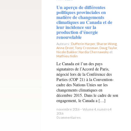
Un aperçu de différentes
politiques provinciales en
matière de changements
climatiques au Canada et de
leur incidence sur la
production d’énergie
renouvelable
Auteurs :
Dufferin Harper
,
Sharon Wong
,
Anne Drost
,
Tony Crossman
,
Doug Taylor
,
Nicole Bakker
,
Nardia Chernawsky
et
Mathieu Nolin
×
Le Canada est l’un des pays
signataires de l’Accord de Paris,
négocié lors de la Conférence des
Parties (COP 21) à la Convention-
cadre des Nations Unies sur les
changements climatiques en
décembre 2015. Dans le cadre de son
engagement, le Canada a […]
novembre 2016 – Volume 4, numéro 4
2016
0 commentaires