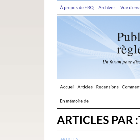
À propos de ERQ
Archives
Vue d’en
Publ
règl
Un forum pour discu
Accueil
Articles
Recensions
Comment
En mémoire de
ARTICLES PAR
ARTICLES