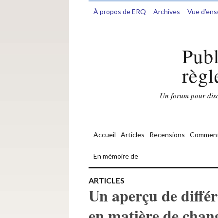
À propos de ERQ
Archives
Vue d’en
Publ
règl
Un forum pour discu
Accueil
Articles
Recensions
Comment
En mémoire de
ARTICLES
Un aperçu de différ
en matière de chan