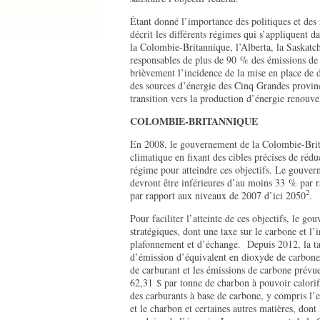
Étant donné l’importance des politiques et des
décrit les différents régimes qui s’appliquent
la Colombie-Britannique, l’Alberta, la Saskatc
responsables de plus de 90 % des émissions 
brièvement l’incidence de la mise en place de 
des sources d’énergie des Cinq Grandes provinces
transition vers la production d’énergie renouve
COLOMBIE-BRITANNIQUE
En 2008, le gouvernement de la Colombie-Brita
climatique en fixant des cibles précises de réd
régime pour atteindre ces objectifs. Le gouver
devront être inférieures d’au moins 33 % par 
2
par rapport aux niveaux de 2007 d’ici 2050
.
Pour faciliter l’atteinte de ces objectifs, le go
stratégiques, dont une taxe sur le carbone et l
plafonnement et d’échange. Depuis 2012, la tax
d’émission d’équivalent en dioxyde de carbon
de carburant et les émissions de carbone prévu
62,31 $ par tonne de charbon à pouvoir calorif
des carburants à base de carbone, y compris l’es
et le charbon et certaines autres matières, dont 