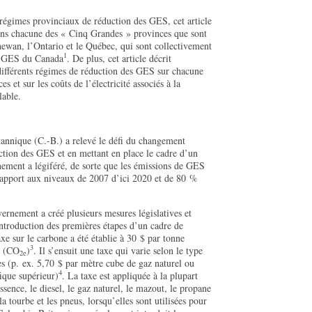
 régimes provinciaux de réduction des GES, cet article
 dans chacune des « Cinq Grandes » provinces que sont
hewan, l’Ontario et le Québec, qui sont collectivement
1
de GES du Canada
. De plus, cet article décrit
différents régimes de réduction des GES sur chacune
 et sur les coûts de l’électricité associés à la
lable.
nnique (C.-B.) a relevé le défi du changement
uction des GES et en mettant en place le cadre d’un
nement a légiféré, de sorte que les émissions de GES
rapport aux niveaux de 2007 d’ici 2020 et de 80 %
uvernement a créé plusieurs mesures législatives et
’introduction des premières étapes d’un cadre de
e sur le carbone a été établie à 30 $ par tonne
3
e (CO
)
. Il s’ensuit une taxe qui varie selon le type
2e
es (p. ex. 5,70 $ par mètre cube de gaz naturel ou
4
ique supérieur)
. La taxe est appliquée à la plupart
sence, le diesel, le gaz naturel, le mazout, le propane
la tourbe et les pneus, lorsqu’elles sont utilisées pour