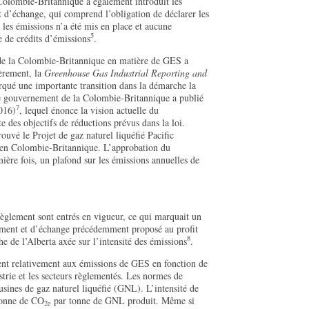
Colombie-Britannique a également introduit les
 d’échange, qui comprend l’obligation de déclarer les
les émissions n’a été mis en place et aucune
5
e de crédits d’émissions
.
 de la Colombie-Britannique en matière de GES a
èrement, la
Greenhouse Gas Industrial Reporting and
rqué une importante transition dans la démarche la
 gouvernement de la Colombie-Britannique a publié
7
016)
, lequel énonce la vision actuelle du
e des objectifs de réductions prévus dans la loi.
uvé le Projet de gaz naturel liquéfié Pacific
en Colombie-Britannique. L’approbation du
ère fois, un plafond sur les émissions annuelles de
règlement sont entrés en vigueur, ce qui marquait un
ent et d’échange précédemment proposé au profit
8
 de l’Alberta axée sur l’intensité des émissions
.
nt relativement aux émissions de GES en fonction de
ustrie et les secteurs règlementés. Les normes de
sines de gaz naturel liquéfié (GNL). L’intensité de
tonne de CO
par tonne de GNL produit. Même si
2e