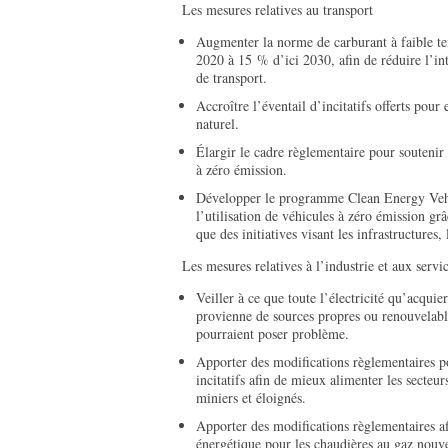
Les mesures relatives au transport
Augmenter la norme de carburant à faible te
2020 à 15 % d’ici 2030, afin de réduire l’in
de transport.
Accroître l’éventail d’incitatifs offerts pou
naturel.
Élargir le cadre règlementaire pour soutenir 
à zéro émission.
Développer le programme Clean Energy Vehi
l’utilisation de véhicules à zéro émission grâ
que des initiatives visant les infrastructure
Les mesures relatives à l’industrie et aux servi
Veiller à ce que toute l’électricité qu’acqui
provienne de sources propres ou renouvelables
pourraient poser problème.
Apporter des modifications règlementaires po
incitatifs afin de mieux alimenter les secteu
miniers et éloignés.
Apporter des modifications règlementaires afi
énergétique pour les chaudières au gaz nouv