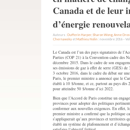
Canada et de leur i
d’énergie renouvel
Auteurs :
Dufferin Harper
,
Sharon Wong
,
Anne Dros
Chernawsky
et
Mathieu Nolin
|
novembre 2016 – Vol
Le Canada est l’un des pays signataires de l’Ac
Parties (COP 21) à la Convention-cadre des Na
décembre 2015. Dans le cadre de son engagemen
ses émissions de gaz à effet de serre (GES) d
3 octobre 2016, dans le cadre du débat sur une 
Paris, le premier ministre a annoncé que le Ca
établi à 10 $/tonne, et ce, partout au pays dès
pour atteindre 50 $/tonne d’ici 2022.
Bien que l’Accord de Paris constitue un engag
provinces pour adopter des politiques pertinen
conformer aux nouvelles exigences. En effet, lo
premier ministre a confirmé que la politique c
s’appliquerait qu’aux provinces et territoires q
établi un système de plafonnement et d’échang
satisfaire l’objectif fédéral.