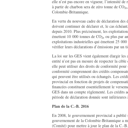
elle n’est pas encore en vigueur, l’intensité de 
à partir de charbon sera de zéro tonne de CO
2e
Colombie-Britannique.
En vertu du nouveau cadre de déclaration des é
doivent continuer de déclarer et, le cas échéan
depuis 2010. Plus précisément, les exploitation
émettent 10 000 tonnes de CO
ou plus par an
2e
exploitations industrielles qui émettent 25 00
vérifier leurs déclarations d’émissions par un ti
La loi sur les GES vient également élargir les
entité n’est pas en mesure de respecter la cible
elle peut utiliser des droits de conformité pour
conformité comprennent des crédits compensatoi
qui peuvent être utilisés ou échangés. Les cré
provincial en fonction de projets de compensati
financées constituent essentiellement le verse
GES dans un compte règlementé. Les crédits ac
période de déclaration donnée sont inférieures 
Plan de la C.-B. 2016
En 2008, le gouvernement provincial a publié
gouvernement de la Colombie-Britannique a mis
(Comité) pour mettre à jour le plan de la C.-