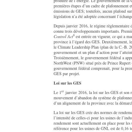
produire de l’énergie. Le gouvernement de la 
premières étapes d’un cadre de plafonnement et
émissions de GES; toutefois, aucun plafond sur 
législation n’a été adoptée concernant l’échang
Depuis janvier 2016, le régime règlementaire
connu trois développements importants. Premi
6
Control Act
est entrée en vigueur, ce qui a ma
province à l’égard des GES. Deuxièmement, le
le Climate Leadership Plan (plan de la C.-B. 2
gouvernement et un plan d’action pour l’atteint
Troisièmement, le gouvernement fédéral a appro
NorthWest (PNW) situé près de Prince Rupert 
gouvernement fédéral comprenait, pour la premi
GES par projet.
Loi sur les GES
er
Le 1
janvier 2016, la loi sur les GES et son 
mouvement d’abandon du système de plafonnem
d’un alignement de la province avec la démarche
La loi sur les GES crée des normes de rendeme
l’intensité de celles-ci pour les usines de l’ind
rendement sont actuellement en place pour les u
référence pour les usines de GNL est de 0,16 