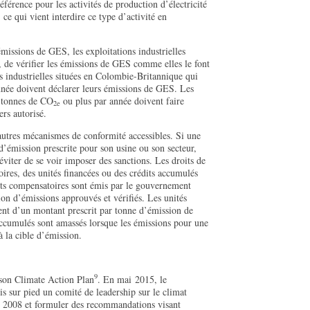
référence pour les activités de production d’électricité
, ce qui vient interdire ce type d’activité en
missions de GES, les exploitations industrielles
t, de vérifier les émissions de GES comme elles le font
s industrielles situées en Colombie-Britannique qui
née doivent déclarer leurs émissions de GES. Les
0 tonnes de CO
ou plus par année doivent faire
2e
ers autorisé.
 autres mécanismes de conformité accessibles. Si une
 d’émission prescrite pour son usine ou son secteur,
 éviter de se voir imposer des sanctions. Les droits de
res, des unités financées ou des crédits accumulés
dits compensatoires sont émis par le gouvernement
on d’émissions approuvés et vérifiés. Les unités
ment d’un montant prescrit par tonne d’émission de
cumulés sont amassés lorsque les émissions pour une
à la cible d’émission.
9
 son Climate Action Plan
. En mai 2015, le
 sur pied un comité de leadership sur le climat
B. 2008 et formuler des recommandations visant