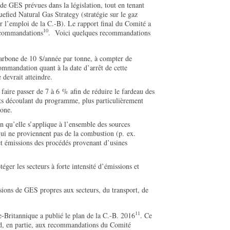
 de GES prévues dans la législation, tout en tenant
efied Natural Gas Strategy (stratégie sur le gaz
sur l’emploi de la C.-B). Le rapport final du Comité a
10
ecommandations
. Voici quelques recommandations
carbone de 10 $/année par tonne, à compter de
ommandation quant à la date d’arrêt de cette
devrait atteindre.
 faire passer de 7 à 6 % afin de réduire le fardeau des
ts découlant du programme, plus particulièrement
bone.
fin qu’elle s’applique à l’ensemble des sources
ui ne proviennent pas de la combustion (p. ex.
et émissions des procédés provenant d’usines
éger les secteurs à forte intensité d’émissions et
ssions de GES propres aux secteurs, du transport, de
11
Britannique a publié le plan de la C.-B. 2016
. Ce
ond, en partie, aux recommandations du Comité