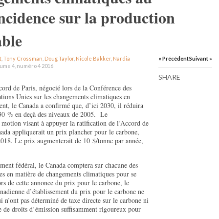
ncidence sur la production
able
t
,
Tony Crossman
,
Doug Taylor
,
Nicole Bakker
,
Nardia
« Précédent
Suivant »
ume 4, numéro 4 2016
SHARE
cord de Paris, négocié lors de la Conférence des
tions Unies sur les changements climatiques en
t, le Canada a confirmé que, d’ici 2030, il réduira
e 30 % en deçà des niveaux de 2005. Le
motion visant à appuyer la ratification de l’Accord de
nada appliquerait un prix plancher pour le carbone,
 2018. Le prix augmenterait de 10 $/tonne par année,
ement fédéral, le Canada comptera sur chacune des
tes en matière de changements climatiques pour se
rs de cette annonce du prix pour le carbone, le
anadienne d’établissement du prix pour le carbone ne
ui n’ont pas déterminé de taxe directe sur le carbone ni
e de droits d’émission suffisamment rigoureux pour