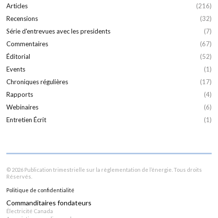
Articles
(216)
Recensions
(32)
Série d'entrevues avec les presidents
(7)
Commentaires
(67)
Éditorial
(52)
Events
(1)
Chroniques régulières
(17)
Rapports
(4)
Webinaires
(6)
Entretien Écrit
(1)
© 2026 Publication trimestrielle sur la règlementation de l’énergie. Tous droits
Réservés.
Politique de confidentialité
Commanditaires fondateurs
Électricité Canada