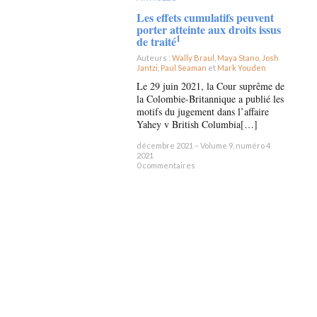
Les effets cumulatifs peuvent
porter atteinte aux droits issus
1
de traité
Auteurs :
Wally Braul
,
Maya Stano
,
Josh
Jantzi
,
Paul Seaman
et
Mark Youden
×
Le 29 juin 2021, la Cour suprême de
la Colombie-Britannique a publié les
motifs du jugement dans l’affaire
Yahey v British Columbia[…]
décembre 2021 – Volume 9, numéro 4
2021
0 commentaires