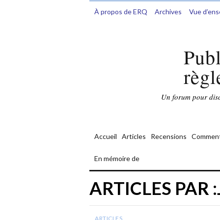
À propos de ERQ
Archives
Vue d’en
Publ
règl
Un forum pour discu
Accueil
Articles
Recensions
Comment
En mémoire de
ARTICLES PAR 
ARTICLES