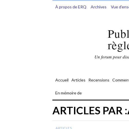
À propos de ERQ
Archives
Vue d’en
Publ
règl
Un forum pour discu
Accueil
Articles
Recensions
Comment
En mémoire de
ARTICLES PAR
ARTICLES