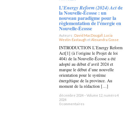
L’
de
Energy Reform (2024) Act
la Nouvelle-Écosse : un
nouveau paradigme pour la
règlementation de l’énergie en
Nouvelle-Écosse
Auteurs :
David MacDougall
,
Lucia
Westin-Eastaugh
et
Alexandra Gosse
×
INTRODUCTION L’Energy Reform
Act[1] (à l’origine le Projet de loi
404) de la Nouvelle-Écosse a été
adopté au début d’avril 2024 et
marque le début d’une nouvelle
orientation pour le système
énergétique de la province. Au
moment de la rédaction […]
décembre 2024 – Volume 12, numéro 4
2024
0 commentaires