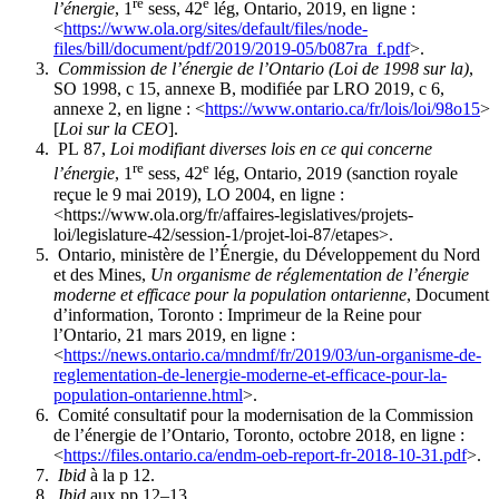
re
e
l’énergie
, 1
sess, 42
lég, Ontario, 2019, en ligne :
<
https://www.ola.org/sites/default/files/node-
files/bill/document/pdf/2019/2019-05/b087ra_f.pdf
>.
Commission de l’énergie de l’Ontario (Loi de 1998 sur la)
,
SO 1998, c 15, annexe B, modifiée par LRO 2019, c 6,
annexe 2, en ligne : <
https://www.ontario.ca/fr/lois/loi/98o15
>
[
Loi sur la CEO
].
PL 87,
Loi modifiant diverses lois en ce qui concerne
re
e
l’énergie
, 1
sess, 42
lég, Ontario, 2019 (sanction royale
reçue le 9 mai 2019), LO 2004, en ligne :
<https://www.ola.org/fr/affaires-legislatives/projets-
loi/legislature-42/session-1/projet-loi-87/etapes>.
Ontario, ministère de l’Énergie, du Développement du Nord
et des Mines,
Un organisme de réglementation de l’énergie
moderne et efficace pour la population ontarienne
, Document
d’information, Toronto : Imprimeur de la Reine pour
l’Ontario, 21 mars 2019, en ligne :
<
https://news.ontario.ca/mndmf/fr/2019/03/un-organisme-de-
reglementation-de-lenergie-moderne-et-efficace-pour-la-
population-ontarienne.html
>.
Comité consultatif pour la modernisation de la Commission
de l’énergie de l’Ontario, Toronto, octobre 2018, en ligne :
<
https://files.ontario.ca/endm-oeb-report-fr-2018-10-31.pdf
>.
Ibid
à la p 12.
Ibid
aux pp 12–13.