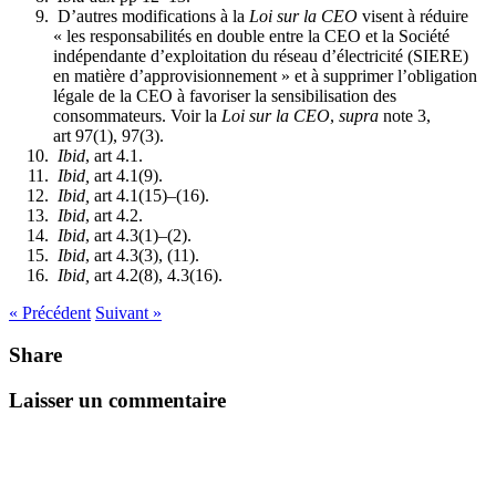
D’autres modifications à la
Loi sur la CEO
visent à réduire
« les responsabilités en double entre la CEO et la Société
indépendante d’exploitation du réseau d’électricité (SIERE)
en matière d’approvisionnement » et à supprimer l’obligation
légale de la CEO à favoriser la sensibilisation des
consommateurs. Voir la
Loi sur la CEO
,
supra
note 3,
art 97(1), 97(3).
Ibid
, art 4.1.
Ibid,
art 4.1(9).
Ibid,
art 4.1(15)–(16).
Ibid
, art 4.2.
Ibid
, art 4.3(1)–(2).
Ibid
, art 4.3(3), (11).
Ibid,
art 4.2(8), 4.3(16).
« Précédent
Suivant »
Share
Laisser un commentaire