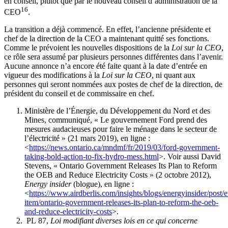
en conseil, plutôt que par le nouveau conseil d’administration de la
16
CEO
.
La transition a déjà commencé. En effet, l’ancienne présidente et
chef de la direction de la CEO a maintenant quitté ses fonctions.
Comme le prévoient les nouvelles dispositions de la
Loi sur la CEO
,
ce rôle sera assumé par plusieurs personnes différentes dans l’avenir.
Aucune annonce n’a encore été faite quant à la date d’entrée en
vigueur des modifications à la
Loi sur la CEO
, ni quant aux
personnes qui seront nommées aux postes de chef de la direction, de
président du conseil et de commissaire en chef.
Ministère de l’Énergie, du Développement du Nord et des
Mines, communiqué, « Le gouvernement Ford prend des
mesures audacieuses pour faire le ménage dans le secteur de
l’électricité » (21 mars 2019), en ligne :
<
https://news.ontario.ca/mndmf/fr/2019/03/ford-government-
taking-bold-action-to-fix-hydro-mess.html
>. Voir aussi David
Stevens, « Ontario Government Releases Its Plan to Reform
the OEB and Reduce Electricity Costs » (2 octobre 2012),
Energy insider
(blogue), en ligne :
<
https://www.airdberlis.com/insights/blogs/energyinsider/post/e
item/ontario-government-releases-its-plan-to-reform-the-oeb-
and-reduce-electricity-costs
>.
PL 87,
Loi modifiant diverses lois en ce qui concerne