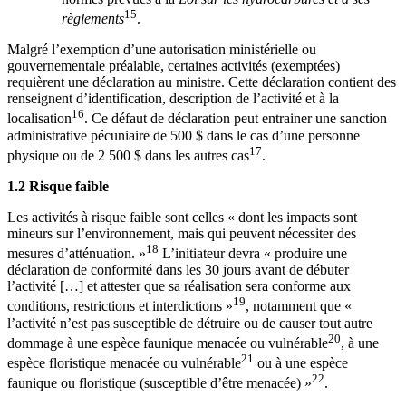
15
règlements
.
Malgré l’exemption d’une autorisation ministérielle ou
gouvernementale préalable, certaines activités (exemptées)
requièrent une déclaration au ministre. Cette déclaration contient des
renseignent d’identification, description de l’activité et à la
16
localisation
. Ce défaut de déclaration peut entrainer une sanction
administrative pécuniaire de 500 $ dans le cas d’une personne
17
physique ou de 2 500 $ dans les autres cas
.
1.2 Risque faible
Les activités à risque faible sont celles « dont les impacts sont
mineurs sur l’environnement, mais qui peuvent nécessiter des
18
mesures d’atténuation. »
L’initiateur devra « produire une
déclaration de conformité dans les 30 jours avant de débuter
l’activité […] et attester que sa réalisation sera conforme aux
19
conditions, restrictions et interdictions »
, notamment que «
l’activité n’est pas susceptible de détruire ou de causer tout autre
20
dommage à une espèce faunique menacée ou vulnérable
, à une
21
espèce floristique menacée ou vulnérable
ou à une espèce
22
faunique ou floristique (susceptible d’être menacée) »
.