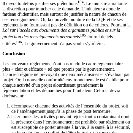
104
Il devra toutefois justifier ses prétentions
. Le ministre aura toute
la discrétion pour trancher cette demande. L’initiateur a donc le
fardeau d’identifier, mais surtout de justifier la nature de chacun de
ces renseignements. Or, la nouvelle mouture de la LQE et de ses
règlements ne fournissent pas de définition ou de critères. Pourtant la
Loi sur l’accès aux documents des organismes publics et sur la
105
protection des renseignements personnels
fournit de tels
106
critères
. Le gouvernement n’a pas voulu s’y référer.
Conclusion
Les nouveaux règlements n’ont pas rendu le cadre règlementaire
plus « clair et efficace » tel que promis par le gouvernement.
L’ancien régime ne prévoyait que deux mécanismes et s’évaluait par
projet. Or, la nouvelle conformité environnementale est établie pour
chaque activité d’un projet alourdissant grandement la
règlementation et les démarches pour l’initiateur. Celui-ci devra
dorénavant:
décomposer chacune des activités de l’ensemble du projet, soit
de l’aménagement jusqu’à la phase de post-fermeture;
lister toutes les activités pouvant rejeter tout « contaminant dont
la présence dans l’environnement est prohibée par règlement ou
est susceptible de porter atteinte à la vie, à la santé, à la sécurité,
au bien-être ou au confort de l’être humain, de causer du