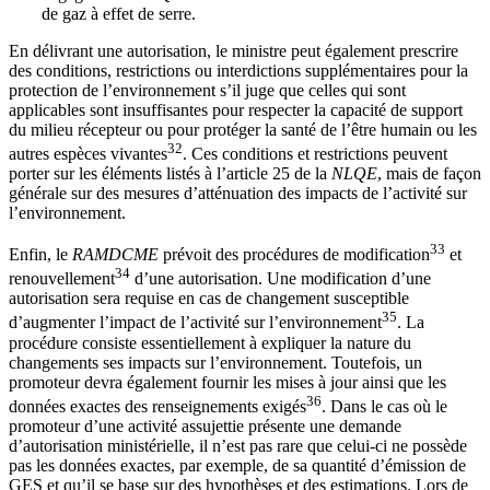
de gaz à effet de serre.
En délivrant une autorisation, le ministre peut également prescrire
des conditions, restrictions ou interdictions supplémentaires pour la
protection de l’environnement s’il juge que celles qui sont
applicables sont insuffisantes pour respecter la capacité de support
du milieu récepteur ou pour protéger la santé de l’être humain ou les
32
autres espèces vivantes
. Ces conditions et restrictions peuvent
porter sur les éléments listés à l’article 25 de la
NLQE
, mais de façon
générale sur des mesures d’atténuation des impacts de l’activité sur
l’environnement.
33
Enfin, le
RAMDCME
prévoit des procédures de modification
et
34
renouvellement
d’une autorisation. Une modification d’une
autorisation sera requise en cas de changement susceptible
35
d’augmenter l’impact de l’activité sur l’environnement
. La
procédure consiste essentiellement à expliquer la nature du
changements ses impacts sur l’environnement. Toutefois, un
promoteur devra également fournir les mises à jour ainsi que les
36
données exactes des renseignements exigés
. Dans le cas où le
promoteur d’une activité assujettie présente une demande
d’autorisation ministérielle, il n’est pas rare que celui-ci ne possède
pas les données exactes, par exemple, de sa quantité d’émission de
GES et qu’il se base sur des hypothèses et des estimations. Lors de