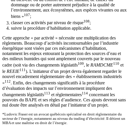
dommage ou de porter autrement préjudice à la qualité de
l’environnement, aux écosystèmes, aux espèces vivantes ou aux
107
biens »
;
108
classer ces activités par niveau de risque
;
suivre la procédure d’habilitation applicable.
Cette approche « par activité » nécessite une multiplication des
règlements. Beaucoup d’activités incontournables par l’industrie
énergétique sont visées par ces mécanismes d’habilitation,
notamment les enjeux entourant la protection des sources d’eau et
des milieux humides qui sont amplement couverts par le nouveau
109
110
cadre (soit via des changements législatifs
, le
RAMDCME
et
111
le
REEIE
). L’initiateur d’un projet devra également regarder le
nouvel encadrement règlementaire des « établissements industriels
112
»
. Enfin, des changements significatifs à la procédure
d’évaluation des impacts sur l’environnement impliquent des
113
114
changements législatifs
et règlementaires
concernant les
pouvoirs du BAPE et ses règles d’audience. Ces ajouts devront sans
nul doute être analysés en détail par l’initiateur d’un projet.
*Ludovic Fraser est un avocat québécois spécialisé en droit règlementaire du
secteur de l’énergie, notamment au niveau du trading d’électricité. Il détient un
MBA et une maîtrise en droit de l’énergie.