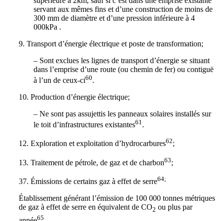
supérieure à 2km, sauf si c’est dans une emprise existante
servant aux mêmes fins et d’une construction de moins de
300 mm de diamètre et d’une pression inférieure à 4
000kPa .
9. Transport d’énergie électrique et poste de transformation;
– Sont exclues les lignes de transport d’énergie se situant
dans l’emprise d’une route (ou chemin de fer) ou contiguë
60
à l’un de ceux-ci
.
10. Production d’énergie électrique;
– Ne sont pas assujettis les panneaux solaires installés sur
61
le toit d’infrastructures existantes
.
62
12. Exploration et exploitation d’hydrocarbures
;
63
13. Traitement de pétrole, de gaz et de charbon
;
64;
37. Émissions de certains gaz à effet de serre
Établissement générant l’émission de 100 000 tonnes métriques
de gaz à effet de serre en équivalent de CO
ou plus par
2
65
année
.