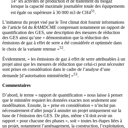
14° les activités de production et de traitement du biogaz
lorsque la capacité maximale journalière totale des équipements
51
est égale ou supérieure à 30 000 m3 de CH4
.
L’initiateur du projet visé par le Test climat doit fournir informations
de l’article 64 du
RAMDCME
comprenant notamment un rapport de
quantification des GES, une description des mesures de réduction
des GES ainsi qu’une « démonstration que la réduction des
émissions de gaz à effet de serre a été considérée et optimisée dans
52
le choix de la variante retenue »
.
Évidemment, « les émissions de gaz à effet de serre attribuables à un
projet ainsi que les mesures de réduction que celui-ci peut nécessiter
sont prises en considération dans le cadre de l’analyse d’une
53
demande [d’autorisation ministérielle] »
.
Commentaires
D’abord, le terme « rapport de quantification » nous laisse à penser
que le ministère requiert les données exactes non seulement une
modélisation. Ensuite, la « prise en considération » n’inclut pas
nécessairement d’aller jusqu’à annuler un projet uniquement sur la
base de l’émission des GES. De plus, même s’il doit avoir un
rapport « pour chacune des phases », soit « toutes les étapes liées à
un projet, notamment l’aménagement, la construction, l’exploitation,