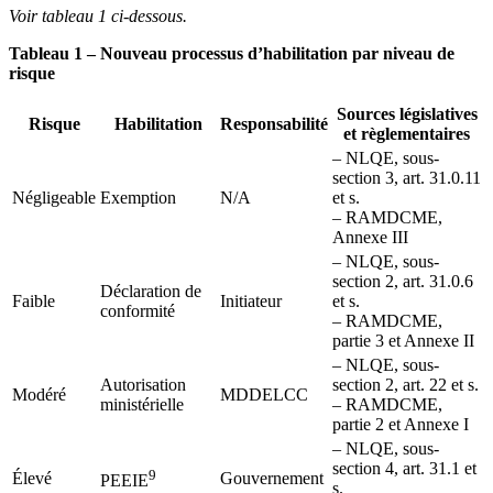
Voir tableau 1 ci-dessous.
Tableau 1 – Nouveau processus d’habilitation par niveau de
risque
Sources législatives
Risque
Habilitation
Responsabilité
et règlementaires
– NLQE, sous-
section 3, art. 31.0.11
Négligeable
Exemption
N/A
et s.
– RAMDCME,
Annexe III
– NLQE, sous-
section 2, art. 31.0.6
Déclaration de
Faible
Initiateur
et s.
conformité
– RAMDCME,
partie 3 et Annexe II
– NLQE, sous-
Autorisation
section 2, art. 22 et s.
Modéré
MDDELCC
ministérielle
– RAMDCME,
partie 2 et Annexe I
– NLQE, sous-
section 4, art. 31.1 et
9
Élevé
Gouvernement
PEEIE
s.