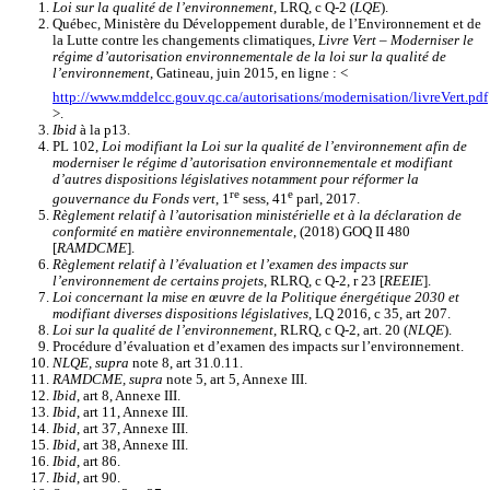
Loi sur la qualité de l’environnement
, LRQ, c Q-2 (
LQE
).
Québec, Ministère du Développement durable, de l’Environnement et de
la Lutte contre les changements climatiques,
Livre Vert – Moderniser le
régime d’autorisation environnementale de la loi sur la qualité de
l’environnement
, Gatineau, juin 2015, en ligne : <
http://www.mddelcc.gouv.qc.ca/autorisations/modernisation/livreVert.pdf
>.
Ibid
à la p13.
PL 102,
Loi modifiant la Loi sur la qualité de l’environnement afin de
moderniser le régime d’autorisation environnementale et modifiant
d’autres dispositions législatives notamment pour réformer la
re
e
gouvernance du Fonds vert
, 1
sess, 41
parl, 2017.
Règlement relatif à l’autorisation ministérielle et à la déclaration de
conformité en matière environnementale
, (2018) GOQ II 480
[
RAMDCME
].
Règlement relatif à l’évaluation et l’examen des impacts sur
l’environnement de certains projets
, RLRQ, c Q-2, r 23 [
REEIE
].
Loi concernant la mise en œuvre de la Politique énergétique 2030 et
modifiant diverses dispositions législatives
, LQ 2016, c 35, art 207.
Loi sur la qualité de l’environnement
, RLRQ, c Q-2, art. 20 (
NLQE
).
Procédure d’évaluation et d’examen des impacts sur l’environnement.
NLQE, supra
note 8, art 31.0.11.
RAMDCME, supra
note 5, art 5, Annexe III.
Ibid
, art 8, Annexe III.
Ibid
, art 11, Annexe III.
Ibid
, art 37, Annexe III.
Ibid
, art 38, Annexe III.
Ibid
, art 86.
Ibid
, art 90.