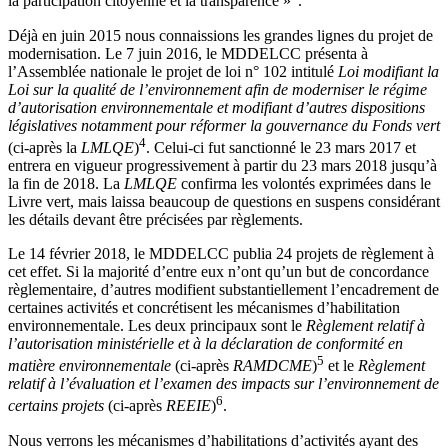
la participation citoyenne et la transparence »
.
Déjà en juin 2015 nous connaissions les grandes lignes du projet de
modernisation. Le 7 juin 2016, le MDDELCC présenta à
l’Assemblée nationale le projet de loi n° 102 intitulé
Loi modifiant la
Loi sur la qualité de l’environnement afin de moderniser le régime
d’autorisation environnementale et modifiant d’autres dispositions
législatives notamment pour réformer la gouvernance du Fonds vert
4
(ci-après la
LMLQE
)
. Celui-ci fut sanctionné le 23 mars 2017 et
entrera en vigueur progressivement à partir du 23 mars 2018 jusqu’à
la fin de 2018. La
LMLQE
confirma les volontés exprimées dans le
Livre vert, mais laissa beaucoup de questions en suspens considérant
les détails devant être précisées par règlements.
Le 14 février 2018, le MDDELCC publia 24 projets de règlement à
cet effet. Si la majorité d’entre eux n’ont qu’un but de concordance
règlementaire, d’autres modifient substantiellement l’encadrement de
certaines activités et concrétisent les mécanismes d’habilitation
environnementale. Les deux principaux sont le
Règlement relatif à
l’autorisation ministérielle et à la déclaration de conformité en
5
matière environnementale
(ci-après
RAMDCME
)
et le
Règlement
relatif à l’évaluation et l’examen des impacts sur l’environnement de
6
certains projets
(ci-après
REEIE
)
.
Nous verrons les mécanismes d’habilitations d’activités ayant des