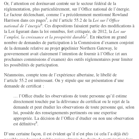
é
Or, l’attention est dorénavant centr
e sur le secteur fédéral de la
réglementation, plus particulièrement, sur l’Office national de l’énergie.
Le facteur déclenchant, comme l’a précédemment mentionné Rowland
5
Harrison dans ces pages
, a été l’article 55.2 de la
Loi sur l’Office
6
national de l’énergie
. Ces dispositions faisaient partie des modifications à
la Loi figurant dans la loi omnibus, fort critiquée, de 2012, la
Loi sur
7
é
l’emploi, la croissance et la prospérité durable
.
En r
action au grand
nombre de demandes de participation à la Commission d’examen conjoint
p
de la demande relative au projet
ipelinier Northern Gateway, le
gouvernement avait clairement l’intention de fournir à l’Office (et aux
prochaines commissions d’examen) des outils réglementaires pour limiter
les possibilités de participation.
Néanmoins, compte tenu de l’expérience albertaine, le libellé de
l’article 55.2 est intéressant. On y stipule que sur présentation d’une
demande de certificat :
… l’Office étudie les observations de toute personne qu’il estime
directement touchée par la délivrance du certificat ou le rejet de la
demande et peut étudier les observations de toute personne qui, selon
lui, possède des renseignements pertinents ou une expertise
appropriée. La décision de l’Office d’étudier ou non une observation
8
est définitive
.
D’une certaine façon, il est évident qu’il n’est plus (si cela l’a déjà été)