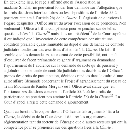
En deuxième lieu, le juge a affirmé que ni l’Association ni
madame Sinclair ne pouvaient fonder leur demande sur l’allégation que
les trois décisions interlocutoires ou les dispositions de l’article 55.2
portaient atteinte à l’article 2b) de la
Charte
. Il s’agissait de questions à
l’égard desquelles l’Office aurait dû avoir l’occasion de se prononcer. Non
seulement l’Office a-t-il la compétence pour se pencher sur de telles
20
21
questions liées à la
Charte
mais dans un précédent
de la Cour suprême,
il est indiqué que l’invocation de cette compétence constituait une
condition préalable quasi-immuable au dépôt d’une demande de contrôle
judiciaire fondée sur des assertions d’atteinte à la
Charte
. De fait, il
semble que les demandeurs, au courant de cette possibilité, ont tenté
d’esquiver de façon prématurée ce genre d’argument en demandant
l’ajournement de l’audience sur la demande de sorte qu’ils puissent y
adjoindre une demande de contrôle judiciaire des décisions de l’Office à
propos des droits de participation, décisions rendues dans le cadre d’une
autre affaire (demande concernant le Projet d’agrandissement du réseau de
Trans Mountain de Kinder Morgan) où l’Office avait statué que, en
l’instance, ses décisions concernant l’article 55.2 où les droits de
22
participation ne portaient pas atteinte à l’article 2b) de la
Charte
. La
Cour d’appel a rejeté cette demande d’ajournement.
Quant au besoin d’invoquer devant l’Office de tels arguments liés à la
Charte
, la décision de la Cour devrait éclairer les organismes de
réglementation tant du secteur de l’énergie que d’autres secteurs qui ont la
compétence pour se prononcer sur des questions liées à la
Charte
: