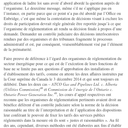
application de ladite loi sans avoir d’abord abordé la question auprès de
l’organisme. Le deuxième message, même s’il ne s’applique pas en
l’instance, en partie parce que ce point n’a pas été abordé par l’Office ou
Enbridge, c’est que même la contestation de décisions visant à exclure les
droits de participation devrait règle générale être reportée jusqu’à ce que
l’organisme de réglementation ait rendu sa décision finale à propos d’une
demande. Demander un contrôle judiciaire des décisions interlocutoires
rendues par des organismes et des tribunaux fragmente le processus
administratif et est, par conséquent, vraisemblablement visé par l’élément
de la prématurité.
Faire preuve de déférence à l’égard des organismes de réglementation du
secteur énergétique pour ce qui est de l’exécution de leurs fonctions de
base ne se limite pas aux questions d’approbation des installations et
d’établissement des tarifs, comme en atteste les deux affaires instruites par
la Cour suprême du Canada le 3 décembre 2014 et qui sont toujours en
délibéré. Dans les deux cas –
ATCO Gas and Pipelines Ltd. c. Alberta
48
(Utilities Commission)
et
Commission de l’énergie de l’Ontario c.
49
Ontario Power Generation Inc.
, les cours d’appel respectives ont
reconnu que les organismes de réglementation pertinents avaient droit au
bénéfice déférent d’un contrôle judiciaire selon la norme de la décision
raisonnable au titre de l’interprétation et de l’application des dispositions
leur conférant le pouvoir de fixer les tarifs des services publics
réglementés dans la mesure où ils sont « justes et raisonnables ». Au fil
des ans, cependant, diverses méthodes ont été élaborées aux fins d’établir