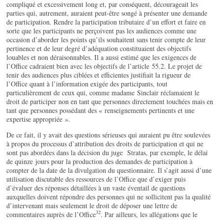
compliqué et excessivement long et, par conséquent, décourageait les
parties qui, autrement, auraient peut-être songé à présenter une demande
de participation. Rendre la participation tributaire d’un effort et faire en
sorte que les participants ne perçoivent pas les audiences comme une
occasion d’aborder les points qu’ils souhaitent sans tenir compte de leur
pertinence et de leur degré d’adéquation constituaient des objectifs
louables et non déraisonnables. Il a aussi estimé que les exigences de
l’Office cadraient bien avec les objectifs de l’article 55.2. Le projet de
tenir des audiences plus ciblées et efficientes justifiait la rigueur de
l’Office quant à l’information exigée des participants, tout
particulièrement de ceux qui, comme madame Sinclair réclamaient le
droit de participer non en tant que personnes directement touchées mais en
tant que personnes possédant des « renseignements pertinents et une
expertise appropriée ».
De ce fait, il y avait des questions sérieuses qui auraient pu être soulevées
à propos du processus d’attribution des droits de participation et qui ne
sont pas abordées dans la décision du juge Stratas, par exemple, le délai
de quinze jours pour la production des demandes de participation à
compter de la date de la divulgation du questionnaire. Il s’agit aussi d’une
utilisation discutable des ressources de l’Office que d’exiger puis
d’évaluer des réponses détaillées à un vaste éventail de questions
auxquelles doivent répondre des personnes qui ne sollicitent pas la qualité
d’intervenant mais seulement le droit de déposer une lettre de
32
commentaires auprès de l’Office
. Par ailleurs, les allégations que le