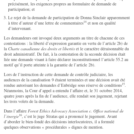
précisément, les exigences propres au formulaire de demande de
participation; et
Le rejet de la demande de participation de Donna Sinclair apparemment
14
à titre d’auteur d’une lettre de commentaires
et non en qualité
d’intervenant.
Les demandeurs ont invoqué deux arguments au titre de chacune de ces
contestations : la liberté d’expression garantie en vertu de l’article 2b) de
la
Charte canadienne des droits et libertés
et le caractère déraisonnable du
droit administratif. De fait, à la contestation de la seconde décision était
liée une demande visant à faire déclarer inconstitutionnel l’article 55.2 au
motif qu’il porte atteinte à la garantie de l’article 2b).
Lors de l’instruction de cette demande de contrôle judiciaire, les
audiences de la canalisation 9 étaient terminées et une décision avait été
15
rendue autorisant les demandes d’Enbridge sous réserve de conditions
.
Néanmoins, la Cour d’appel a entendu l’affaire et, le 31 octobre 2014,
quatre jours après la fin de l’audience, elle rendait son jugement, rejetant
les trois volets de la demande.
Dans l’affaire
Forest Ethics Advocacy Association c. Office national de
16
l’énergie
, c’est le juge Stratas qui a prononcé le jugement. Avant
d’aborder le bien-fondé des décisions interlocutoires, il a formulé
quelques observations « procédurales » dignes de mention.