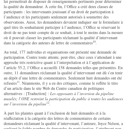
lui permettrait de disposer de renseignements pertinents pour déterminer
la qualité du demandeur. À cette fin, l’Office a créé deux classes de
participants : les intervenants jouissant d’un droit de participation à
l’audience et les participants seulement autorisés à soumettre des
observations. Aussi, les demandeurs devaient indiquer sur le formulaire à
quel titre ils souhaitaient participer à l’audience, l’Office se réservant le
droit de ne pas tenir compte de ce souhait, à tout le moins dans la mesure
où il pouvait classer les participants réclamant la qualité d’intervenant
10
dans la catégorie des auteurs de lettre de commentaires
.
Au total, 177 individus et organisations ont présenté une demande de
participation. Contre toute attente, peut-être, chez ceux s’attendant à une
approche très restrictive quant à l’interprétation et à l’application de
l’article 55.2, l’Office a accueilli 158 demandes telles que présentées. En
outre, 11 demandeurs réclamant la qualité d’intervenant ont dû s’en tenir
au dépôt d’une lettre de commentaires. Seulement huit demandes ont été
11
refusées
. Néanmoins, il y a eu des critiques, comme le reflète le titre
d’un article dans le site Web du Centre canadien de politiques
alternatives : [Traduction] :
Les opposants à l’inversion du pipeline
muselés; l’ONE restreint la participation du public à toutes les audiences
12
sur l’inversion du pipeline
.
À part les plaintes quant à l’exclusion de huit demandes et à la
réaffectation à la catégorie des lettres de commentaires de certains
demandeurs réclamant la qualité d’intervenant, l’auteure, Joyce Nelson, a
souligné le faible nombre de demandes de participation, l’attribuant non