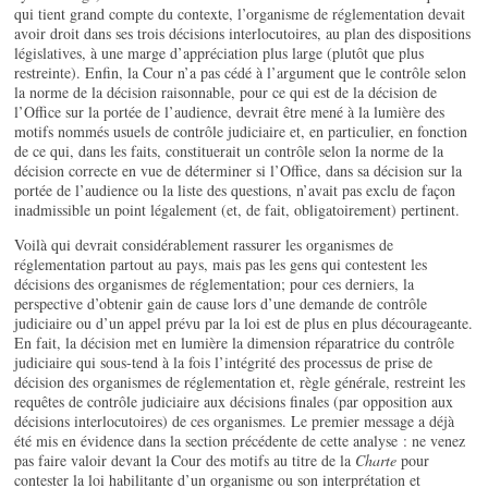
qui tient grand compte du contexte, l’organisme de réglementation devait
avoir droit dans ses trois décisions interlocutoires, au plan des dispositions
législatives, à une marge d’appréciation plus large (plutôt que plus
restreinte). Enfin, la Cour n’a pas cédé à l’argument que le contrôle selon
la norme de la décision raisonnable, pour ce qui est de la décision de
l’Office sur la portée de l’audience, devrait être mené à la lumière des
motifs nommés usuels de contrôle judiciaire et, en particulier, en fonction
de ce qui, dans les faits, constituerait un contrôle selon la norme de la
décision correcte en vue de déterminer si l’Office, dans sa décision sur la
portée de l’audience ou la liste des questions, n’avait pas exclu de façon
inadmissible un point légalement (et, de fait, obligatoirement) pertinent.
Voilà qui devrait considérablement rassurer les organismes de
réglementation partout au pays, mais pas les gens qui contestent les
décisions des organismes de réglementation; pour ces derniers, la
perspective d’obtenir gain de cause lors d’une demande de contrôle
judiciaire ou d’un appel prévu par la loi est de plus en plus décourageante.
En fait, la décision met en lumière la dimension réparatrice du contrôle
judiciaire qui sous-tend à la fois l’intégrité des processus de prise de
décision des organismes de réglementation et, règle générale, restreint les
requêtes de contrôle judiciaire aux décisions finales (par opposition aux
décisions interlocutoires) de ces organismes. Le premier message a déjà
été mis en évidence dans la section précédente de cette analyse : ne venez
pas faire valoir devant la Cour des motifs au titre de la
Charte
pour
contester la loi habilitante d’un organisme ou son interprétation et