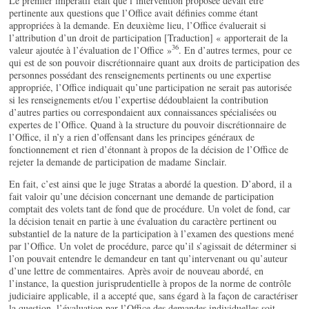
Le premier impératif était que l’intervention proposée devait être
pertinente aux questions que l’Office avait définies comme étant
appropriées à la demande. En deuxième lieu, l’Office évaluerait si
l’attribution d’un droit de participation [Traduction] « apporterait de la
36
valeur ajoutée à l’évaluation de l’Office »
. En d’autres termes, pour ce
qui est de son pouvoir discrétionnaire quant aux droits de participation des
personnes possédant des renseignements pertinents ou une expertise
appropriée, l’Office indiquait qu’une participation ne serait pas autorisée
si les renseignements et/ou l’expertise dédoublaient la contribution
d’autres parties ou correspondaient aux connaissances spécialisées ou
expertes de l’Office. Quand à la structure du pouvoir discrétionnaire de
l’Office, il n’y a rien d’offensant dans les principes généraux de
fonctionnement et rien d’étonnant à propos de la décision de l’Office de
rejeter la demande de participation de madame Sinclair.
En fait, c’est ainsi que le juge Stratas a abordé la question. D’abord, il a
fait valoir qu’une décision concernant une demande de participation
comptait des volets tant de fond que de procédure. Un volet de fond, car
la décision tenait en partie à une évaluation du caractère pertinent ou
substantiel de la nature de la participation à l’examen des questions mené
par l’Office. Un volet de procédure, parce qu’il s’agissait de déterminer si
l’on pouvait entendre le demandeur en tant qu’intervenant ou qu’auteur
d’une lettre de commentaires. Après avoir de nouveau abordé, en
l’instance, la question jurisprudentielle à propos de la norme de contrôle
judiciaire applicable, il a accepté que, sans égard à la façon de caractériser
la question, l’évaluation par l’Office des demandes individuelles soit