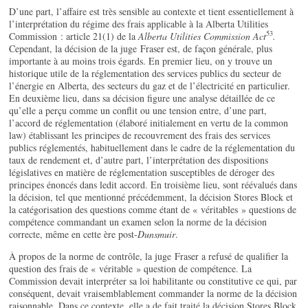
D’une part, l’affaire est très sensible au contexte et tient essentiellement à
l’interprétation du régime des frais applicable à la Alberta Utilities
53
Commission : article 21(1) de la
Alberta Utilities Commission Act
.
Cependant, la décision de la juge Fraser est, de façon générale, plus
importante à au moins trois égards. En premier lieu, on y trouve un
historique utile de la réglementation des services publics du secteur de
l’énergie en Alberta, des secteurs du gaz et de l’électricité en particulier.
En deuxième lieu, dans sa décision figure une analyse détaillée de ce
qu’elle a perçu comme un conflit ou une tension entre, d’une part,
l’accord de réglementation (élaboré initialement en vertu de la common
law) établissant les principes de recouvrement des frais des services
publics réglementés, habituellement dans le cadre de la réglementation du
taux de rendement et, d’autre part, l’interprétation des dispositions
législatives en matière de réglementation susceptibles de déroger des
principes énoncés dans ledit accord. En troisième lieu, sont réévalués dans
la décision, tel que mentionné précédemment, la décision Stores Block et
la catégorisation des questions comme étant de « véritables » questions de
compétence commandant un examen selon la norme de la décision
correcte, même en cette ère post-
Dunsmuir
.
À propos de la norme de contrôle, la juge Fraser a refusé de qualifier la
question des frais de « véritable » question de compétence. La
Commission devait interpréter sa loi habilitante ou constitutive ce qui, par
conséquent, devait vraisemblablement commander la norme de la décision
raisonnable. Dans ce contexte, elle a de fait traité la décision Stores Block