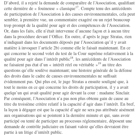
D’abord, il a rejeté la demande de comparaître de l’Association, qualifiant
17
cette dernière de « fouineuse » classique
. Compte tenu des antécédents
de participation de l’Association à des causes environnementales, cela peut
sembler, à première vue, un commentaire exagéré ou un rejet beaucoup
trop prompt de la qualité pour agir et des compétences de l’Association.
Or, dans les faits, elle n’était intervenue d’aucune façon et à aucun titre
dans la procédure devant l’Office. En outre, d’après le juge Stratas, rien
n’indiquait dans les documents déposés par l’Association qu’il y avait
matière à invoquer l’article 2b) comme elle le faisait maintenant. En ce
qui concerne le second volet du test de la Cour suprême relativement à la
18
qualité pour agir dans l’intérêt public
, les antécédents de l’Association
19
ne faisaient pas état d’un « intérêt réel ou véritable »
au titre des
questions qu’elle soulève maintenant; une histoire générale de la défense
des droits dans le cadre de causes environnementales ne suffisait
évidemment pas. Qui plus est, le juge Stratas a ensuite souligné que, à
tout le moins en ce qui concerne les droits de participation, il y a avait
quelqu’un qui avait qualité pour agir devant la cour : madame Sinclair.
Par conséquent, l’Association n’a pas non plus obtenu gain de cause au
titre du troisième critère relatif à la capacité d’agir dans l’intérêt. En bref,
la leçon à dégager est que la capacité d’agir ne sera pas attribuée aisément
aux organisations qui se pointent à la dernière minute et qui, sans avoir
participé ou tenté de participer au processus réglementaire, déposent une
demande de contrôle judiciaire en faisant valoir qu’elles devraient être
partie à un litige d’intérêt public.