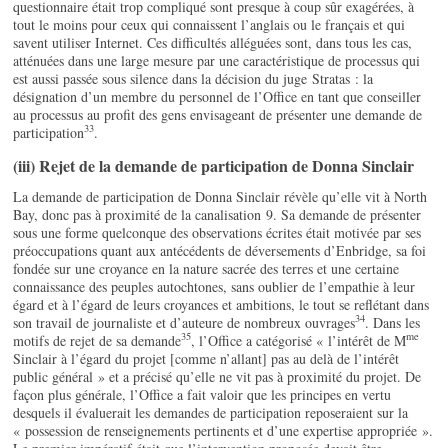
questionnaire était trop compliqué sont presque à coup sûr exagérées, à
tout le moins pour ceux qui connaissent l’anglais ou le français et qui
savent utiliser Internet. Ces difficultés alléguées sont, dans tous les cas,
atténuées dans une large mesure par une caractéristique de processus qui
est aussi passée sous silence dans la décision du juge Stratas : la
désignation d’un membre du personnel de l’Office en tant que conseiller
au processus au profit des gens envisageant de présenter une demande de
33
participation
.
(iii) Rejet de la demande de participation de Donna Sinclair
La demande de participation de Donna Sinclair révèle qu’elle vit à North
Bay, donc pas à proximité de la canalisation 9. Sa demande de présenter
sous une forme quelconque des observations écrites était motivée par ses
préoccupations quant aux antécédents de déversements d’Enbridge, sa foi
fondée sur une croyance en la nature sacrée des terres et une certaine
connaissance des peuples autochtones, sans oublier de l’empathie à leur
égard et à l’égard de leurs croyances et ambitions, le tout se reflétant dans
34
son travail de journaliste et d’auteure de nombreux ouvrages
. Dans les
35
me
motifs de rejet de sa demande
, l’Office a catégorisé « l’intérêt de M
Sinclair à l’égard du projet [comme n’allant] pas au delà de l’intérêt
public général » et a précisé qu’elle ne vit pas à proximité du projet. De
façon plus générale, l’Office a fait valoir que les principes en vertu
desquels il évaluerait les demandes de participation reposeraient sur la
« possession de renseignements pertinents et d’une expertise appropriée ».