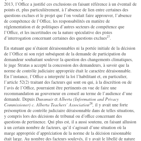
2013, l’Office a justifié ces exclusions en faisant référence à un éventail de
points et, plus particulièrement, à l’absence de lien entre certaines des
questions exclues et le projet que l’on voulait faire approuver, l’absence
de compétence de l’Office, les responsabilités en matière de
réglementation et de politiques d’autres secteurs de compétence que
l’Office, et les incertitudes ou la nature spéculative des pistes
27
d’interrogation concernant certaines des questions exclues
.
En statuant que n’étaient déraisonnables ni la portée initiale de la décision
de l’Office ni son rejet subséquent de la demande de participation du
demandeur souhaitant soulever la question des changements climatiques,
le juge Stratas a accepté la concession des demandeurs, à savoir que la
norme de contrôle judiciaire appropriée était le caractère déraisonnable.
En l’instance, l’Office a interprété la loi l’habilitant et, en particulier,
l’article 52(2) traitant des facteurs qui sont ou qui, à la discrétion ou de
l’avis de l’Office, pourraient être pertinents en vue de faire une
recommandation au gouverneur en conseil au terme de l’audience d’une
demande. Depuis
Dunsmuir
et
Alberta (Information and Privacy
28
Commissioner) c. Alberta Teachers’ Association
,
il y avait une forte
présomption de contrôle judiciaire déraisonnable dans de telles situations,
y compris lors des décisions de tribunal ou d’office concernant des
questions de pertinence. Qui plus est, il a aussi soutenu, en faisant allusion
à un certain nombre de facteurs, qu’il s’agissait d’une situation où la
marge appropriée d’appréciation de la norme de la décision raisonnable
était large. Au nombre des facteurs soulevés, il y avait le libellé de nature