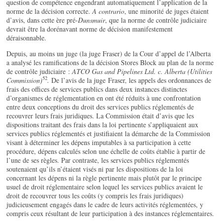
question de compétence engendrant automatiquement l’application de la
norme de la décision correcte.
A contrario
, une minorité de juges étaient
d’avis, dans cette ère pré-
Dunsmuir
, que la norme de contrôle judiciaire
devrait être la dorénavant norme de décision manifestement
déraisonnable.
Depuis, au moins un juge (la juge Fraser) de la Cour d’appel de l’Alberta
a analysé les ramifications de la décision Stores Block au plan de la norme
de contrôle judiciaire :
ATCO Gas and Pipelines Ltd. c. Alberta (Utilities
52
Commission)
.
De l’avis de la juge Fraser, les appels des ordonnances de
frais des offices de services publics dans deux instances distinctes
d’organismes de réglementation en ont été réduits à une confrontation
entre deux conceptions du droit des services publics réglementés de
recouvrer leurs frais juridiques. La Commission était d’avis que les
dispositions traitant des frais dans la loi pertinente s’appliquaient aux
services publics réglementés et justifiaient la démarche de la Commission
visant à déterminer les dépens imputables à sa participation à cette
procédure, dépens calculés selon une échelle de coûts établie à partir de
l’une de ses règles. Par contraste, les services publics réglementés
soutenaient qu’ils n’étaient visés ni par les dispositions de la loi
concernant les dépens ni la règle pertinente mais plutôt par le principe
usuel de droit réglementaire selon lequel les services publics avaient le
droit de recouvrer tous les coûts (y compris les frais juridiques)
judicieusement engagés dans le cadre de leurs activités réglementées, y
compris ceux résultant de leur participation à des instances réglementaires.