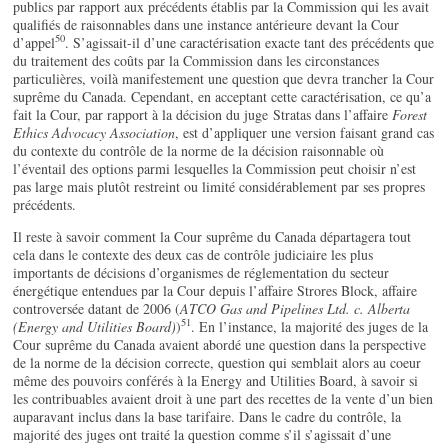
publics par rapport aux précédents établis par la Commission qui les avait
qualifiés de raisonnables dans une instance antérieure devant la Cour
50
d’appel
. S’agissait-il d’une caractérisation exacte tant des précédents que
du traitement des coûts par la Commission dans les circonstances
particulières, voilà manifestement une question que devra trancher la Cour
suprême du Canada. Cependant, en acceptant cette caractérisation, ce qu’a
fait la Cour, par rapport à la décision du juge Stratas dans l’affaire
Forest
Ethics Advocacy Association
, est d’appliquer une version faisant grand cas
du contexte du contrôle de la norme de la décision raisonnable où
l’éventail des options parmi lesquelles la Commission peut choisir n’est
pas large mais plutôt restreint ou limité considérablement par ses propres
précédents.
Il reste à savoir comment la Cour suprême du Canada départagera tout
cela dans le contexte des deux cas de contrôle judiciaire les plus
importants de décisions d’organismes de réglementation du secteur
énergétique entendues par la Cour depuis l’affaire Strores Block, affaire
controversée datant de 2006 (
ATCO Gas and Pipelines Ltd. c. Alberta
51
(Energy and Utilities Board)
)
. En l’instance, la majorité des juges de la
Cour suprême du Canada avaient abordé une question dans la perspective
de la norme de la décision correcte, question qui semblait alors au coeur
même des pouvoirs conférés à la Energy and Utilities Board, à savoir si
les contribuables avaient droit à une part des recettes de la vente d’un bien
auparavant inclus dans la base tarifaire. Dans le cadre du contrôle, la
majorité des juges ont traité la question comme s’il s’agissait d’une