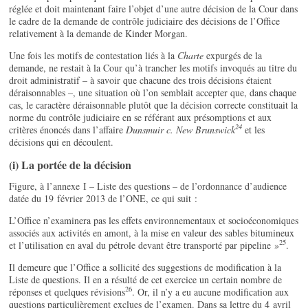
réglée et doit maintenant faire l’objet d’une autre décision de la Cour dans
le cadre de la demande de contrôle judiciaire des décisions de l’Office
relativement à la demande de Kinder Morgan.
Une fois les motifs de contestation liés à la
Charte
expurgés de la
demande, ne restait à la Cour qu’à trancher les motifs invoqués au titre du
droit administratif – à savoir que chacune des trois décisions étaient
déraisonnables –, une situation où l’on semblait accepter que, dans chaque
cas, le caractère déraisonnable plutôt que la décision correcte constituait la
norme du contrôle judiciaire en se référant aux présomptions et aux
24
critères énoncés dans l’affaire
Dunsmuir c. New Brunswick
et les
décisions qui en découlent.
(i) La portée de la décision
Figure, à l’annexe I – Liste des questions – de l’ordonnance d’audience
datée du 19 février 2013 de l’ONE, ce qui suit :
L’Office n’examinera pas les effets environnementaux et socioéconomiques
associés aux activités en amont, à la mise en valeur des sables bitumineux
25
et l’utilisation en aval du pétrole devant être transporté par pipeline »
.
Il demeure que l’Office a sollicité des suggestions de modification à la
Liste de questions. Il en a résulté de cet exercice un certain nombre de
26
réponses et quelques révisions
. Or, il n’y a eu aucune modification aux
questions particulièrement exclues de l’examen. Dans sa lettre du 4 avril