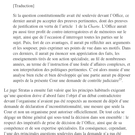
[Traduction]
Si la question constitutionnelle avait été soulevée devant l’Office, ce
dernier aurait pu accepter des preuves pertinentes, dont des preuves
de justification en vertu de l’article 1 de la
Charte
. L’Office aurait
pu aussi tirer profit de contre-interrogatoires et de mémoires sur le
sujet, ainsi que de l’occasion d’interroger toutes les parties sur le
sujet. Puis, fort de ces avantages, il aurait pu réfléchir aux arguments
et les soupeser, puis exprimer ses points de vue dans ses motifs. Dans
ces derniers, il aurait pu énoncer son appréciation des faits, les
enseignements tirés de son action spécialisée, au fil de nombreuses
années, au terme de l’instruction d’une foule d’affaires complexes, et
son interprétation des politiques pertinentes. C’est alors munie d’une
analyse bien riche et bien développée qu’une partie aurait pu déposer
23
auprès de la présente Cour une demande de contrôle judiciaire
.
Le juge Stratas a ensuite fait valoir que les principes habituels exigeant
qu’une question doive d’abord faire l’objet d’un débat contradictoire
devant l’organisme n’avaient pas été respectés au moment du dépôt d’une
demande de déclaration d’inconstitutionnalité, une mesure que seule la
Cour et non un organisme peut autoriser officiellement. De tout cela se
dégage un thème général qui sous-tend la décision dans son ensemble : le
respect des impératifs de prise de décision de l’Office, ainsi que de sa
compétence et de son expertise spécialisées. En conséquence, cependant,
l’une des principales questions soulevées dans la demande n’a pas été