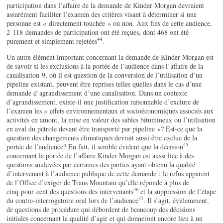
participation dans l’affaire de la demande de Kinder Morgan devraient
assurément faciliter l’examen des critères visant à déterminer si une
personne est « directement touchée » ou non. Aux fins de cette audience,
2 118 demandes de participation ont été reçues, dont 468 ont été
44
purement et simplement rejetées
.
Un autre élément important concernant la demande de Kinder Morgan est
de savoir si les exclusions à la portée de l’audience dans l’affaire de la
canalisation 9, où il est question de la conversion de l’utilisation d’un
pipeline existant, peuvent être reprises telles quelles dans le cas d’une
demande d’agrandissement d’une canalisation. Dans un contexte
d’agrandissement, existe-il une justification raisonnable d’exclure de
l’examen les « effets environnementaux et socioéconomiques associés aux
activités en amont, la mise en valeur des sables bitumineux ou l’utilisation
en aval du pétrole devant être transporté par pipeline »? Est-ce que la
question des changements climatiques devrait aussi être exclue de la
45
portée de l’audience? En fait, il semble évident que la décision
concernant la portée de l’affaire Kinder Morgan est aussi liée à des
questions soulevées par certaines des parties ayant obtenu la qualité
d’intervenant à l’audience publique de cette demande : le refus apparent
de l’Office d’exiger de Trans Mountain qu’elle réponde à plus de
46
cinq pour cent des questions des intervenants
et la suppression de l’étape
47
du contre-interrogatoire oral lors de l’audience
. Il s’agit, évidemment,
de questions de procédure qui débordent de beaucoup des décisions
initiales concernant la qualité d’agir et qui donneront encore lieu à un