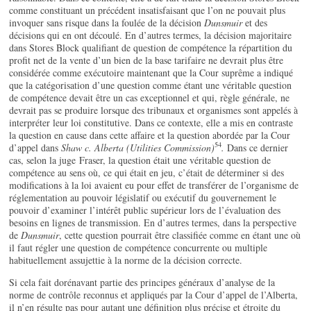
comme constituant un précédent insatisfaisant que l’on ne pouvait plus
invoquer sans risque dans la foulée de la décision
Dunsmuir
et des
décisions qui en ont découlé. En d’autres termes, la décision majoritaire
dans Stores Block qualifiant de question de compétence la répartition du
profit net de la vente d’un bien de la base tarifaire ne devrait plus être
considérée comme exécutoire maintenant que la Cour suprême a indiqué
que la catégorisation d’une question comme étant une véritable question
de compétence devait être un cas exceptionnel et qui, règle générale, ne
devrait pas se produire lorsque des tribunaux et organismes sont appelés à
interpréter leur loi constitutive. Dans ce contexte, elle a mis en contraste
la question en cause dans cette affaire et la question abordée par la Cour
54
d’appel dans
Shaw c. Alberta (Utilities Commission)
.
Dans ce dernier
cas, selon la juge Fraser, la question était une véritable question de
compétence au sens où, ce qui était en jeu, c’était de déterminer si des
modifications à la loi avaient eu pour effet de transférer de l’organisme de
réglementation au pouvoir législatif ou exécutif du gouvernement le
pouvoir d’examiner l’intérêt public supérieur lors de l’évaluation des
besoins en lignes de transmission. En d’autres termes, dans la perspective
de
Dunsmuir
, cette question pourrait être classifiée comme en étant une où
il faut régler une question de compétence concurrente ou multiple
habituellement assujettie à la norme de la décision correcte.
Si cela fait dorénavant partie des principes généraux d’analyse de la
norme de contrôle reconnus et appliqués par la Cour d’appel de l’Alberta,
il n’en résulte pas pour autant une définition plus précise et étroite du