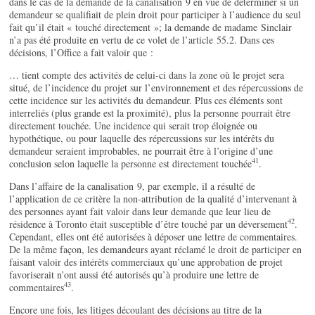
dans le cas de la demande de la canalisation 9 en vue de déterminer si un
demandeur se qualifiait de plein droit pour participer à l’audience du seul
fait qu’il était « touché directement »; la demande de madame Sinclair
n’a pas été produite en vertu de ce volet de l’article 55.2. Dans ces
décisions, l’Office a fait valoir que :
… tient compte des activités de celui-ci dans la zone où le projet sera
situé, de l’incidence du projet sur l’environnement et des répercussions de
cette incidence sur les activités du demandeur. Plus ces éléments sont
interreliés (plus grande est la proximité), plus la personne pourrait être
directement touchée. Une incidence qui serait trop éloignée ou
hypothétique, ou pour laquelle des répercussions sur les intérêts du
demandeur seraient improbables, ne pourrait être à l’origine d’une
41
conclusion selon laquelle la personne est directement touchée
.
Dans l’affaire de la canalisation 9, par exemple, il a résulté de
l’application de ce critère la non-attribution de la qualité d’intervenant à
des personnes ayant fait valoir dans leur demande que leur lieu de
42
résidence à Toronto était susceptible d’être touché par un déversement
.
Cependant, elles ont été autorisées à déposer une lettre de commentaires.
De la même façon, les demandeurs ayant réclamé le droit de participer en
faisant valoir des intérêts commerciaux qu’une approbation de projet
favoriserait n’ont aussi été autorisés qu’à produire une lettre de
43
commentaires
.
Encore une fois, les litiges découlant des décisions au titre de la