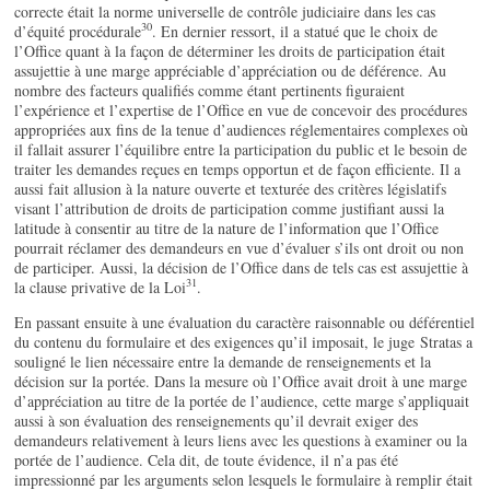
correcte était la norme universelle de contrôle judiciaire dans les cas
30
d’équité procédurale
. En dernier ressort, il a statué que le choix de
l’Office quant à la façon de déterminer les droits de participation était
assujettie à une marge appréciable d’appréciation ou de déférence. Au
nombre des facteurs qualifiés comme étant pertinents figuraient
l’expérience et l’expertise de l’Office en vue de concevoir des procédures
appropriées aux fins de la tenue d’audiences réglementaires complexes où
il fallait assurer l’équilibre entre la participation du public et le besoin de
traiter les demandes reçues en temps opportun et de façon efficiente. Il a
aussi fait allusion à la nature ouverte et texturée des critères législatifs
visant l’attribution de droits de participation comme justifiant aussi la
latitude à consentir au titre de la nature de l’information que l’Office
pourrait réclamer des demandeurs en vue d’évaluer s’ils ont droit ou non
de participer. Aussi, la décision de l’Office dans de tels cas est assujettie à
31
la clause privative de la Loi
.
En passant ensuite à une évaluation du caractère raisonnable ou déférentiel
du contenu du formulaire et des exigences qu’il imposait, le juge Stratas a
souligné le lien nécessaire entre la demande de renseignements et la
décision sur la portée. Dans la mesure où l’Office avait droit à une marge
d’appréciation au titre de la portée de l’audience, cette marge s’appliquait
aussi à son évaluation des renseignements qu’il devrait exiger des
demandeurs relativement à leurs liens avec les questions à examiner ou la
portée de l’audience. Cela dit, de toute évidence, il n’a pas été
impressionné par les arguments selon lesquels le formulaire à remplir était