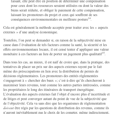
faisant, elle peut être en position de déterminer une compensation
pour ceux dont les ressources seraient utilisées ou dont la valeur des
biens serait réduite, et obliger le paiement de cette compensation,
laissant les promoteurs du projet et ceux qui souffrent de ses
14
conséquences environnementales en meilleure posture
.
Cela est généralement la méthode acceptée pour traiter avec les « aspects
externes » d’une analyse économique.
Toutefois, l’on peut se demander si, en raison de la subjectivité mise en
cause dans l’évaluation de tels facteurs comme la santé, la sécurité et les
effets environnementaux locaux, il est censé tenter d’appliquer une valeur
15
monétaire à ces facteurs au lieu de porter un jugement plus qualitatif
.
Dans tous les cas, au mieux, il est naïf de croire que, dans la pratique, des
tentatives de placer un prix sur des aspects externes rayent par le fait
même des préoccupations en lien avec la distribution de permis de
décisions règlementaires. Les promoteurs des entités règlementées
s’engageront à « chercher des baux »; c’est-à-dire qu’ils chercheront à
maximiser leurs revenus, tout comme les autres parties intéressées, comme
les propriétaires le long des itinéraires de transport énergétique.
L’évaluation des aspects externes fait l’objet d’encore plus d’incertitude et
de litiges et peut converger autant du point de vue de la subjectivité que
de l’objectivité. Cela va sans dire que les organismes de règlementation
doivent
être régis par les questions de distribution des revenus, comme ils
n’auront inévitablement pas le choix de les compter, même indirectement,