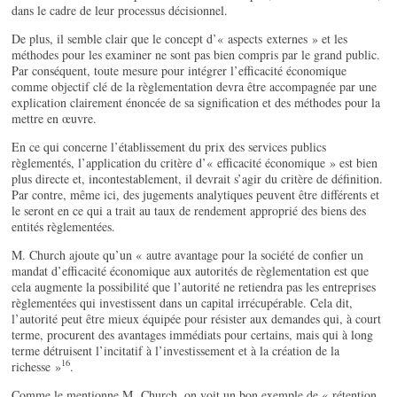
dans le cadre de leur processus décisionnel.
De plus, il semble clair que le concept d’« aspects externes » et les
méthodes pour les examiner ne sont pas bien compris par le grand public.
Par conséquent, toute mesure pour intégrer l’efficacité économique
comme objectif clé de la règlementation devra être accompagnée par une
explication clairement énoncée de sa signification et des méthodes pour la
mettre en œuvre.
En ce qui concerne l’établissement du prix des services publics
règlementés, l’application du critère d’« efficacité économique » est bien
plus directe et, incontestablement, il devrait s’agir du critère de définition.
Par contre, même ici, des jugements analytiques peuvent être différents et
le seront en ce qui a trait au taux de rendement approprié des biens des
entités règlementées.
M. Church ajoute qu’un « autre avantage pour la société de confier un
mandat d’efficacité économique aux autorités de règlementation est que
cela augmente la possibilité que l’autorité ne retiendra pas les entreprises
règlementées qui investissent dans un capital irrécupérable. Cela dit,
l’autorité peut être mieux équipée pour résister aux demandes qui, à court
terme, procurent des avantages immédiats pour certains, mais qui à long
terme détruisent l’incitatif à l’investissement et à la création de la
16
richesse »
.
Comme le mentionne M. Church, on voit un bon exemple de « rétention