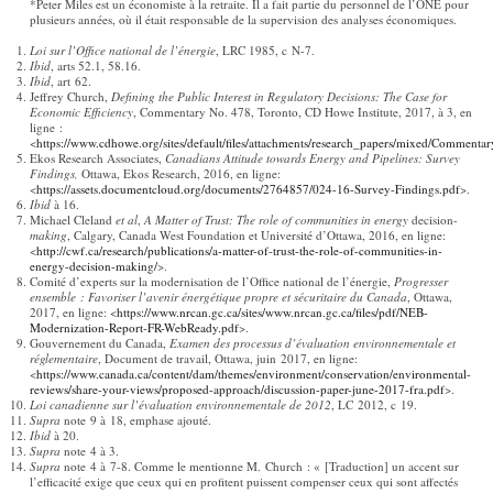
*Peter Miles est un économiste à la retraite. Il a fait partie du personnel de l’ONE pour
plusieurs années, où il était responsable de la supervision des analyses économiques.
Loi sur l’Office national de l’énergie
, LRC 1985, c N-7.
Ibid
, arts 52.1, 58.16.
Ibid
, art 62.
Jeffrey Church,
Defining the Public Interest in Regulatory Decisions: The Case for
Economic Efficiency
, Commentary No. 478, Toronto, CD Howe Institute, 2017, à 3, en
ligne :
<
https://www.cdhowe.org/sites/default/files/attachments/research_papers/mixed/Commenta
Ekos Research Associates,
Canadians Attitude towards Energy and Pipelines: Survey
Findings,
Ottawa, Ekos Research, 2016, en ligne:
<
https://assets.documentcloud.org/documents/2764857/024-16-Survey-Findings.pdf
>.
Ibid
à 16.
Michael Cleland
et al
,
A Matter of Trust: The role of communities in energy
decision-
making
, Calgary, Canada West Foundation et Université d’Ottawa, 2016, en ligne:
<
http://cwf.ca/research/publications/a-matter-of-trust-the-role-of-communities-in-
energy-decision-making/
>.
Comité d’experts sur la modernisation de l’Office national de l’énergie,
Progresser
ensemble : Favoriser l’avenir énergétique propre et sécuritaire du Canada
, Ottawa,
2017, en ligne: <
https://www.nrcan.gc.ca/sites/www.nrcan.gc.ca/files/pdf/NEB-
Modernization-Report-FR-WebReady.pdf
>.
Gouvernement du Canada,
Examen des processus d’évaluation environnementale et
réglementaire
, Document de travail, Ottawa, juin 2017, en ligne:
<
https://www.canada.ca/content/dam/themes/environment/conservation/environmental-
reviews/share-your-views/proposed-approach/discussion-paper-june-2017-fra.pdf
>.
Loi canadienne sur l’évaluation environnementale de 2012
, LC 2012, c 19.
Supra
note 9 à 18, emphase ajouté.
Ibid
à 20.
Supra
note 4 à 3.
Supra
note 4 à 7-8. Comme le mentionne M. Church : « [Traduction] un accent sur
l’efficacité exige que ceux qui en profitent puissent compenser ceux qui sont affectés