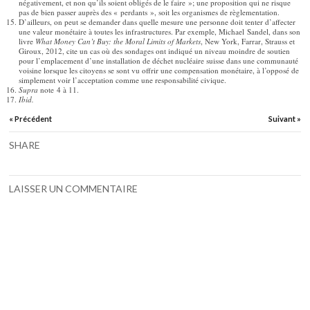
négativement, et non qu’ils soient obligés de le faire »; une proposition qui ne risque
pas de bien passer auprès des « perdants », soit les organismes de règlementation.
D’ailleurs, on peut se demander dans quelle mesure une personne doit tenter d’affecter
une valeur monétaire à toutes les infrastructures. Par exemple, Michael Sandel, dans son
livre
What Money Can’t Buy: the Moral Limits of Markets
, New York, Farrar, Strauss et
Giroux, 2012, cite un cas où des sondages ont indiqué un niveau moindre de soutien
pour l’emplacement d’une installation de déchet nucléaire suisse dans une communauté
voisine lorsque les citoyens se sont vu offrir une compensation monétaire, à l’opposé de
simplement voir l’acceptation comme une responsabilité civique.
Supra
note 4 à 11.
Ibid.
« Précédent
Suivant »
SHARE
LAISSER UN COMMENTAIRE