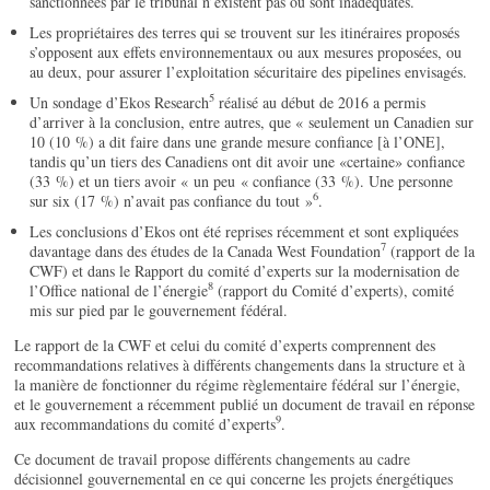
sanctionnées par le tribunal n’existent pas ou sont inadéquates.
Les propriétaires des terres qui se trouvent sur les itinéraires proposés
s’opposent aux effets environnementaux ou aux mesures proposées, ou
au deux, pour assurer l’exploitation sécuritaire des pipelines envisagés.
5
Un sondage d’Ekos Research
réalisé au début de 2016 a permis
d’arriver à la conclusion, entre autres, que « seulement un Canadien sur
10 (10 %) a dit faire dans une grande mesure confiance [à l’ONE],
tandis qu’un tiers des Canadiens ont dit avoir une «certaine» confiance
(33 %) et un tiers avoir « un peu « confiance (33 %). Une personne
6
sur six (17 %) n’avait pas confiance du tout »
.
Les conclusions d’Ekos ont été reprises récemment et sont expliquées
7
davantage dans des études de la Canada West Foundation
(rapport de la
CWF) et dans le Rapport du comité d’experts sur la modernisation de
8
l’Office national de l’énergie
(rapport du Comité d’experts), comité
mis sur pied par le gouvernement fédéral.
Le rapport de la CWF et celui du comité d’experts comprennent des
recommandations relatives à différents changements dans la structure et à
la manière de fonctionner du régime règlementaire fédéral sur l’énergie,
et le gouvernement a récemment publié un document de travail en réponse
9
aux recommandations du comité d’experts
.
Ce document de travail propose différents changements au cadre
décisionnel gouvernemental en ce qui concerne les projets énergétiques