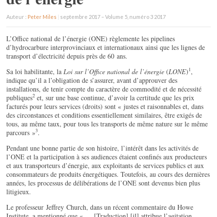
Auteur :
Peter Miles
|
septembre 2017 – Volume 5, numéro 3 2017
L’Office national de l’énergie (ONE) règlemente les pipelines
d’hydrocarbure interprovinciaux et internationaux ainsi que les lignes de
transport d’électricité depuis près de 60 ans.
1
Sa loi habilitante, la
Loi sur l’Office national de l’énergie
(
LONE
)
,
indique qu’il a l’obligation de s’assurer, avant d’approuver des
installations, de tenir compte du caractère de commodité et de nécessité
2
publiques
et, sur une base continue, d’avoir la certitude que les prix
facturés pour leurs services (droits) sont « justes et raisonnables et, dans
des circonstances et conditions essentiellement similaires, être exigés de
tous, au même taux, pour tous les transports de même nature sur le même
3
parcours »
.
Pendant une bonne partie de son histoire, l’intérêt dans les activités de
l’ONE et la participation à ses audiences étaient confinés aux producteurs
et aux transporteurs d’énergie, aux exploitants de services publics et aux
consommateurs de produits énergétiques. Toutefois, au cours des dernières
années, les processus de délibérations de l’ONE sont devenus bien plus
litigieux.
Le professeur Jeffrey Church, dans un récent commentaire du Howe
Institute, a mentionné que « … [Traduction] [il] attribue l’agitation