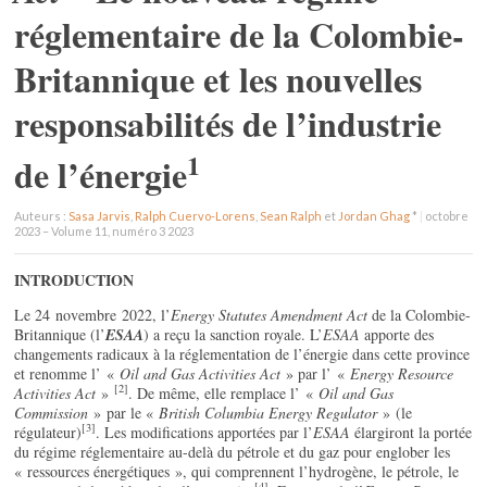
réglementaire de la Colombie-
Britannique et les nouvelles
responsabilités de l’industrie
1
de l’énergie
Auteurs :
Sasa Jarvis
,
Ralph Cuervo-Lorens
,
Sean Ralph
et
Jordan Ghag
*
|
octobre
2023 – Volume 11, numéro 3 2023
INTRODUCTION
Le 24 novembre 2022, l’
Energy Statutes Amendment Act
de la Colombie-
Britannique (l’
ESAA
) a reçu la sanction royale. L’
ESAA
apporte des
changements radicaux à la réglementation de l’énergie dans cette province
et renomme l’ «
Oil and Gas Activities Act
» par l’ «
Energy Resource
[2]
Activities Act
»
. De même, elle remplace l’ «
Oil and Gas
Commission
» par le «
British Columbia Energy Regulator
» (le
[3]
régulateur)
. Les modifications apportées par l’
ESAA
élargiront la portée
du régime réglementaire au-delà du pétrole et du gaz pour englober les
« ressources énergétiques », qui comprennent l’hydrogène, le pétrole, le
[4]