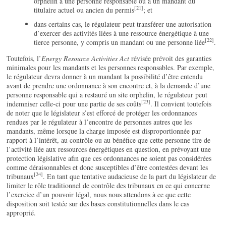
orphelin à une personne responsable ou à un mandant du
[21]
titulaire actuel ou ancien du permis
; et
dans certains cas, le régulateur peut transférer une autorisation
d’exercer des activités liées à une ressource énergétique à une
[22]
tierce personne, y compris un mandant ou une personne liée
.
Toutefois, l’
Energy Resource Activities Act
révisée prévoit des garanties
minimales pour les mandants et les personnes responsables. Par exemple,
le régulateur devra donner à un mandant la possibilité d’être entendu
avant de prendre une ordonnance à son encontre et, à la demande d’une
personne responsable qui a restauré un site orphelin, le régulateur peut
[23]
indemniser celle-ci pour une partie de ses coûts
. Il convient toutefois
de noter que le législateur s’est efforcé de protéger les ordonnances
rendues par le régulateur à l’encontre de personnes autres que les
mandants, même lorsque la charge imposée est disproportionnée par
rapport à l’intérêt, au contrôle ou au bénéfice que cette personne tire de
l’activité liée aux ressources énergétiques en question, en prévoyant une
protection législative afin que ces ordonnances ne soient pas considérées
comme déraisonnables et donc susceptibles d’être contestées devant les
[24]
tribunaux
. En tant que tentative audacieuse de la part du législateur de
limiter le rôle traditionnel de contrôle des tribunaux en ce qui concerne
l’exercice d’un pouvoir légal, nous nous attendons à ce que cette
disposition soit testée sur des bases constitutionnelles dans le cas
approprié.