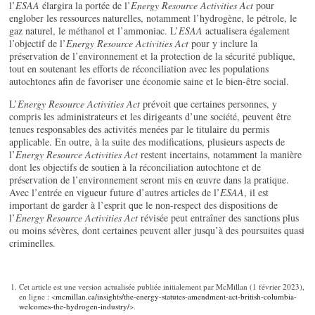
l’
ESAA
élargira la portée de l’
Energy Resource Activities Act
pour
englober les ressources naturelles, notamment l’hydrogène, le pétrole, le
gaz naturel, le méthanol et l’ammoniac. L’
ESAA
actualisera également
l’objectif de l’
Energy Resource Activities Act
pour y inclure la
préservation de l’environnement et la protection de la sécurité publique,
tout en soutenant les efforts de réconciliation avec les populations
autochtones afin de favoriser une économie saine et le bien-être social.
L’
Energy Resource Activities Act
prévoit que certaines personnes, y
compris les administrateurs et les dirigeants d’une société, peuvent être
tenues responsables des activités menées par le titulaire du permis
applicable. En outre, à la suite des modifications, plusieurs aspects de
l’
Energy Resource Activities Act
restent incertains, notamment la manière
dont les objectifs de soutien à la réconciliation autochtone et de
préservation de l’environnement seront mis en œuvre dans la pratique.
Avec l’entrée en vigueur future d’autres articles de l’
ESAA
, il est
important de garder à l’esprit que le non-respect des dispositions de
l’
Energy Resource Activities Act
révisée peut entraîner des sanctions plus
ou moins sévères, dont certaines peuvent aller jusqu’à des poursuites quasi
criminelles.
Cet article est une version actualisée publiée initialement par McMillan (1 février 2023),
en ligne : <
mcmillan.ca/insights/the-energy-statutes-amendment-act-british-columbia-
welcomes-the-hydrogen-industry/
>.