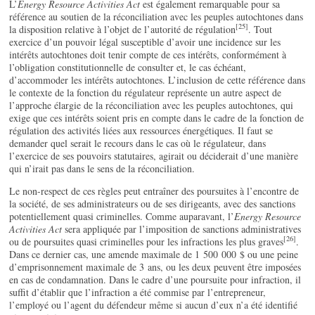
L’
Energy Resource Activities Act
est également remarquable pour sa
référence au soutien de la réconciliation avec les peuples autochtones dans
[25]
la disposition relative à l’objet de l’autorité de régulation
. Tout
exercice d’un pouvoir légal susceptible d’avoir une incidence sur les
intérêts autochtones doit tenir compte de ces intérêts, conformément à
l’obligation constitutionnelle de consulter et, le cas échéant,
d’accommoder les intérêts autochtones. L’inclusion de cette référence dans
le contexte de la fonction du régulateur représente un autre aspect de
l’approche élargie de la réconciliation avec les peuples autochtones, qui
exige que ces intérêts soient pris en compte dans le cadre de la fonction de
régulation des activités liées aux ressources énergétiques. Il faut se
demander quel serait le recours dans le cas où le régulateur, dans
l’exercice de ses pouvoirs statutaires, agirait ou déciderait d’une manière
qui n’irait pas dans le sens de la réconciliation.
Le non-respect de ces règles peut entraîner des poursuites à l’encontre de
la société, de ses administrateurs ou de ses dirigeants, avec des sanctions
potentiellement quasi criminelles. Comme auparavant, l’
Energy Resource
Activities Act
sera appliquée par l’imposition de sanctions administratives
[26]
ou de poursuites quasi criminelles pour les infractions les plus graves
.
Dans ce dernier cas, une amende maximale de 1 500 000 $ ou une peine
d’emprisonnement maximale de 3 ans, ou les deux peuvent être imposées
en cas de condamnation. Dans le cadre d’une poursuite pour infraction, il
suffit d’établir que l’infraction a été commise par l’entrepreneur,
l’employé ou l’agent du défendeur même si aucun d’eux n’a été identifié