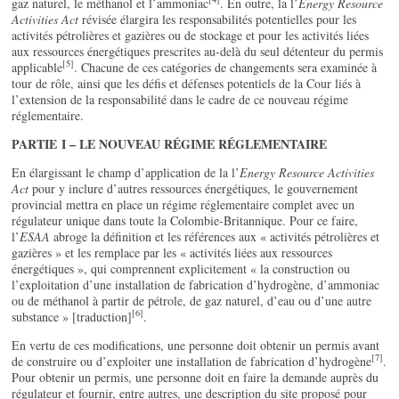
gaz naturel, le méthanol et l’ammoniac
. En outre, la l’
Energy Resource
Activities Act
révisée élargira les responsabilités potentielles pour les
activités pétrolières et gazières ou de stockage et pour les activités liées
aux ressources énergétiques prescrites au-delà du seul détenteur du permis
[5]
applicable
. Chacune de ces catégories de changements sera examinée à
tour de rôle, ainsi que les défis et défenses potentiels de la Cour liés à
l’extension de la responsabilité dans le cadre de ce nouveau régime
réglementaire.
PARTIE I – LE NOUVEAU RÉGIME RÉGLEMENTAIRE
En élargissant le champ d’application de la l’
Energy Resource Activities
Act
pour y inclure d’autres ressources énergétiques, le gouvernement
provincial mettra en place un régime réglementaire complet avec un
régulateur unique dans toute la Colombie-Britannique. Pour ce faire,
l’
ESAA
abroge la définition et les références aux « activités pétrolières et
gazières » et les remplace par les « activités liées aux ressources
énergétiques », qui comprennent explicitement « la construction ou
l’exploitation d’une installation de fabrication d’hydrogène, d’ammoniac
ou de méthanol à partir de pétrole, de gaz naturel, d’eau ou d’une autre
[6]
substance » [traduction]
.
En vertu de ces modifications, une personne doit obtenir un permis avant
[7]
de construire ou d’exploiter une installation de fabrication d’hydrogène
.
Pour obtenir un permis, une personne doit en faire la demande auprès du
régulateur et fournir, entre autres, une description du site proposé pour