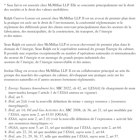
* Sasa Jarvis est associée chez McMillan LLP. Elle se concentre principalement sur le droit
des sociétés et le droit des valeurs mobilières.
Ralph Cuervo-Lorens est associé chez McMillan LLP. Il est un avocat de premier plan dont
la pratique est axée sur le droit de l’environment, la conformité réglementaire et le
règlement des différends pour des clients oeuvrant principalement dans les secteurs de la
fabrication, des municipalités, de la construction, du transport, de l’énergie
et des mines.
Sean Ralph est associé chez McMillan LLP et avocat chevronné de premier plan dans le
domain de l’énergie, Sean Ralph est le coprésident national du groupe Énergie du cabinet.
Il possède une expertise exceptionnelle en matière d’opérations nationales et internationales
du secteur de l’énergie et en montage de grands projets industriels des
secteurs de l’énergie, de l’énergie renouvelable et des mines.
Jordan Ghag est avocat chez McMillan LLP. Il est un collaborateur principal au sein du
groupe des marchés des capitaux du cabinet, développant une pratique axée sur les
ressources naturelles et d’autres secteurs fortement réglementés.
Energy Statutes Amendment Act
, SBC 2022, ch 42, art 1[
ESAA
] (le changement de nom
interviendra lorsque l’article 1 de l’
ESAA
entrera en vigueur).
Ibid
, art 5.
Ibid
, art 2(d) (voir la nouvelle définition du terme « energy resource » [ressource
énergétique]).
Ibid
, art 14;
Oil and Gas Activities Act
, SBC 2008, ch 36, art 21, tel que modifiée par
l’ESAA
,
supra
note 2, art 43.01 [OGAA].
ESAA
,
supra
note 2, art 2 (f) (voir la nouvelle définition de l’expression « activité liée
aux ressources énergétiques »).
OGAA
,
supra
note 5, art 21, tel que modifiée par l’
ESAA
,
supra
note 2, art 64.
Ibid
, arts 22, 24, tel que modifiée par l’
ESAA
,
supra
note 2, art 64.
Ibid
, arts 21, 29, 36, 37, telle que modifiée par l’
ESAA
,
supra
note 2, art 57.