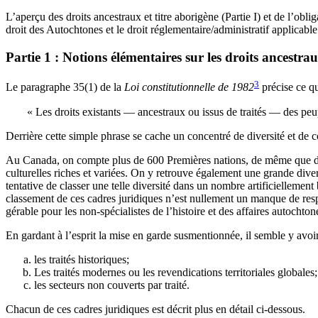
L’aperçu des droits ancestraux et titre aborigène (Partie I) et de l’obl
droit des Autochtones et le droit réglementaire/administratif applicabl
Partie 1 : Notions élémentaires sur les droits ancestra
3
Le paragraphe 35(1) de la
Loi constitutionnelle de 1982
précise ce qui
« Les droits existants — ancestraux ou issus de traités — des pe
Derrière cette simple phrase se cache un concentré de diversité et de 
Au Canada, on compte plus de 600 Premières nations, de même que de 
culturelles riches et variées. On y retrouve également une grande diver
tentative de classer une telle diversité dans un nombre artificiellement
classement de ces cadres juridiques n’est nullement un manque de respec
gérable pour les non-spécialistes de l’histoire et des affaires autochton
En gardant à l’esprit la mise en garde susmentionnée, il semble y avoi
les traités historiques;
Les traités modernes ou les revendications territoriales globales;
les secteurs non couverts par traité.
Chacun de ces cadres juridiques est décrit plus en détail ci-dessous.