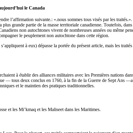
t aujourd’hui le Canada
dre l’affirmation suivante.: «.nous sommes tous visés par les traités.». 
lus grande partie de la masse territoriale canadienne. Toutefois, dans 
s Canadiens non autochtones vivent de nombreuses années ou même penda
ccompagner le peuplement non autochtone dans cette région.
 s’appliquent à eux) dépasse la portée du présent article, mais les traité
erchaient à établir des alliances militaires avec les Premières nations da
que — tous deux conclus en 1760, à la fin de la Guerre de Sept Ans —abo
nniques et le maintien des pratiques traditionnelles.
osse et les Mi’kmaq et les Maliseet dans les Maritimes.