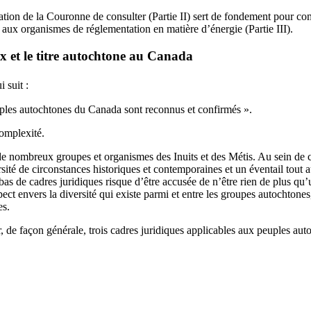
igation de la Couronne de consulter (Partie II) sert de fondement pour com
e aux organismes de réglementation en matière d’énergie (Partie III).
ux et le titre autochtone au Canada
 suit :
uples autochtones du Canada sont reconnus et confirmés ».
complexité.
nombreux groupes et organismes des Inuits et des Métis. Au sein de ces
sité de circonstances historiques et contemporaines et un éventail tout a
 bas de cadres juridiques risque d’être accusée de n’être rien de plus qu’
t envers la diversité qui existe parmi et entre les groupes autochtones,
es.
r, de façon générale, trois cadres juridiques applicables aux peuples au