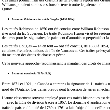
Ces traités portaient sur des cessions de terre dans la région des Gran
Williams portaient sur des cessions de terre (contre le paiement d’un mo
Quinte.
Les traités Robinson et les traités Douglas (1850-1854)
Les traités Robinson de 1850 ont été conclus entre William Robinson e
rive nord du lac Supérieur. Le traité Robinson-Huron visait les régio
de terres pour les signataires, le paiement d’annuité en perpétuité et l
Les traités Douglas — 14 en tout — ont été conclus, de 1850 à 1854, 
certaines Premières nations de l’île de Vancouver. Ces traités prévoya
du maintien des droits de chasse et pêche.
Cette nouvelle approche (reconnaissant le maintien des droits de chas
Les traités numérotés (1871-1921)
Entre 1871 et 1921, le Canada a entrepris la signature de 11 traités « n
nord de l’Ontario. Ces traités prévoyaient la cession de terres en écha
L’autre classement souvent employé pour ces traités historiques est de l
— avec la ligne de division tracée à 1867. Le domaine d’application et 
traité de paix et d’amitié de 1760 et 1761 a fait l’objet d’une célèbr