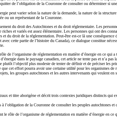
itter de l’obligation de la Couronne de consulter ou déterminer si une 
rgie peut varier selon la nature de la demande, la nature de la structur
ivée ou un représentant de la Couronne.
isement du droit des Autochtones et du droit réglementaire. Les personn
e riches et variés est assez élémentaire. Les personnes qui ont des conna
et du droit de la réglementation. Peut-être est-ce là une conséquence de 
vec cette partie de l’histoire du Canada), ce dialogue constitue nécessai
te.
 le rôle de l’organisme de réglementation en matière d’énergie en ce qui a
 d’énergie dans le paysage canadien, cet article ne tente pas et n’a pa
e plutôt l’objectif plus modeste de tenter de définir et de préciser les pr
 que cet effort pourra avoir une certaine utilité pour les organismes de
ets, les groupes autochtones et les autres intervenants qui veulent en 
raux et titre aborigène et décrit trois contextes juridiques distincts qui e
bles à l’obligation de la Couronne de consulter les peuples autochtones 
nant le rôle de l’organisme de réglementation en matière d’énergie en ce q