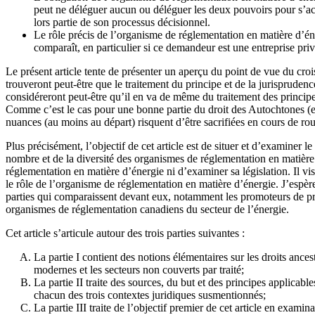
peut ne déléguer aucun ou déléguer les deux pouvoirs pour s’acqu
lors partie de son processus décisionnel.
Le rôle précis de l’organisme de réglementation en matière d’éne
comparaît, en particulier si ce demandeur est une entreprise pr
Le présent article tente de présenter un aperçu du point de vue du cro
trouveront peut-être que le traitement du principe et de la jurisprudenc
considéreront peut-être qu’il en va de même du traitement des principes 
Comme c’est le cas pour une bonne partie du droit des Autochtones (et a
nuances (au moins au départ) risquent d’être sacrifiées en cours de rou
Plus précisément, l’objectif de cet article est de situer et d’examiner
nombre et de la diversité des organismes de réglementation en matière
réglementation en matière d’énergie ni d’examiner sa législation. Il vis
le rôle de l’organisme de réglementation en matière d’énergie. J’espère
parties qui comparaissent devant eux, notamment les promoteurs de proj
organismes de réglementation canadiens du secteur de l’énergie.
Cet article s’articule autour des trois parties suivantes :
La partie I contient des notions élémentaires sur les droits ancest
modernes et les secteurs non couverts par traité;
La partie II traite des sources, du but et des principes applica
chacun des trois contextes juridiques susmentionnés;
La partie III traite de l’objectif premier de cet article en exami