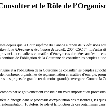
Consulter et le Rôle de l’Organi
lées depuis que la Cour suprême du Canada a rendu deux décisions sou
itannique (Directeur d’évaluation de projet)
, 2004 CSC 74. Il s’agissai
provinciaux canadiens en matière d’énergie ces dernières années — et s
on continue de l’obligation de la Couronne de consulter les peuples aut
aborigène et à l’obligation de la Couronne de consulter les peuples autoc
 de nombreux organismes de réglementation en matière d’énergie, promot
ires des projets de grande (et de moins grande) envergure. Comme la Co
tochtones par le gouvernement constitue un volet important du processus
re d’énergie dans le processus d’exploitation des ressources, les quest
églementation. Toutefois, le rôle et la fonction de ces organismes dans