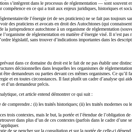
tions s’intègrent dans le processus de réglementation — sont souvent e
ur compétence en ce qui a trait aux enjeux juridiques, historiques et so
églementaire/de l’énergie (et de ses praticiens) ne se fait pas toujours 
voir des praticiens et avocats en droit des Autochtones (qui connaissent bi
s de la jurisprudence autochtone à un organisme de réglementation (sou
de l’organisme de réglementation en matière d’énergie visé. Il n’est pas
’ordre législatif, sans trouver d’indications importantes dans les descript
révaut dans ce domaine du droit est le fait de ne pas établir une distinct
structures décisionnelles dans lesquelles les organismes de réglementation e
nt être demandeurs ou parties devant ces mêmes organismes. Ce qu’il fau
ie et en toutes circonstances. Il faut plutôt un cadre d’analyse qui aider
e et d’un demandeur précis.
lytique, cet article entend démontrer ce qui suit :
de comprendre.: (i) les traités historiques; (ii) les traités modernes ou le
s trois contextes, mais le but, la portée et l’étendue de l’obligation de
trouver dans plus d’un de ces contextes (parfois dans le cadre d’une seu
’appliquer.
e de se pencher sur la consultation et sur la portée de celle-ci dépend d