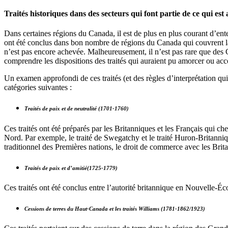
Traités historiques dans des secteurs qui font partie de ce qui es
Dans certaines régions du Canada, il est de plus en plus courant d’enten
ont été conclus dans bon nombre de régions du Canada qui couvrent la p
n’est pas encore achevée. Malheureusement, il n’est pas rare que de
comprendre les dispositions des traités qui auraient pu amorcer ou a
Un examen approfondi de ces traités (et des règles d’interprétation qui
catégories suivantes :
Traités de paix et de neutralité (1701-1760)
Ces traités ont été préparés par les Britanniques et les Français qui ch
Nord. Par exemple, le traité de Swegatchy et le traité Huron-Britanni
traditionnel des Premières nations, le droit de commerce avec les Brita
Traités de paix et d’amitié(1725-1779)
Ces traités ont été conclus entre l’autorité britannique en Nouvelle-Éc
Cessions de terres du Haut-Canada et les traités Williams (1781-1862/1923)