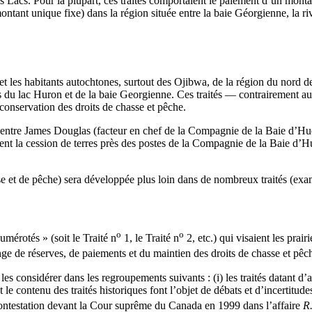
ds Lacs. Pour la plupart, ces traités comportaient le paiement d’un mont
ntant unique fixe) dans la région située entre la baie Géorgienne, la rivi
t les habitants autochtones, surtout des Ojibwa, de la région du nord de
ns du lac Huron et de la baie Georgienne. Ces traités — contrairement au
a conservation des droits de chasse et pêche.
entre James Douglas (facteur en chef de la Compagnie de la Baie d’Huds
ient la cession de terres près des postes de la Compagnie de la Baie d’
se et de pêche) sera développée plus loin dans de nombreux traités (exa
o
o
umérotés » (soit le Traité n
1, le Traité n
2, etc.) qui visaient les prair
nge de réserves, de paiements et du maintien des droits de chasse et pêc
es considérer dans les regroupements suivants : (i) les traités datant d’a
le contenu des traités historiques font l’objet de débats et d’incertitu
e contestation devant la Cour suprême du Canada en 1999 dans l’affaire
R.