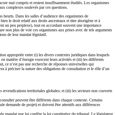
ncore mal compris et restent insuffisamment étudiés. Les organismes
ciaux complexes soulevés par ces questions.
sans heurts. Dans les salles d’audience des organismes de
en le droit relatif aux droits ancestraux et titre aborigène et à
vent un peu perplexe), tout en accordant souvent une importance
 rare non plus de voir ces organismes aux prises avec de tels arguments
ions de leur mandat législatif.
ion appropriée entre (i) les divers contextes juridiques dans lesquels
n matière d’énergie exercent leurs activités et (iii) les différents
t, ce n’est pas une recherche de réponses universelles qui
a à préciser la nature des obligations de consultation et le rôle d’un
s revendications territoriales globales; et (iii) les secteurs non couverts
 consulter peuvent être différents dans chaque contexte. Certains
le demande de projet) et doivent être attentifs aux différences
u mandat que lui confère la loi constitutive du tribunal. Le législateur