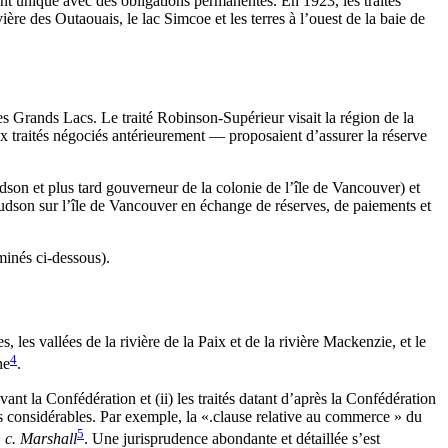
ant unique avec des obligations permanentes. En 1923, les traités
ère des Outaouais, le lac Simcoe et les terres à l’ouest de la baie de
s Grands Lacs. Le traité Robinson-Supérieur visait la région de la
x traités négociés antérieurement — proposaient d’assurer la réserve
on et plus tard gouverneur de la colonie de l’île de Vancouver) et
Hudson sur l’île de Vancouver en échange de réserves, de paiements et
minés ci-dessous).
ies, les vallées de la rivière de la Paix et de la rivière Mackenzie, et le
4
he
.
vant la Confédération et (ii) les traités datant d’après la Confédération
des considérables. Par exemple, la «.clause relative au commerce » du
5
 c. Marshall
. Une jurisprudence abondante et détaillée s’est