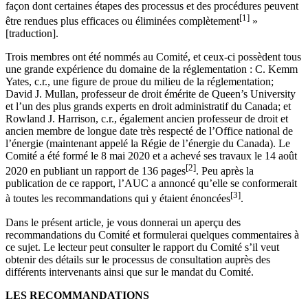
façon dont certaines étapes des processus et des procédures peuvent
[1]
être rendues plus efficaces ou éliminées complètement
»
[traduction].
Trois membres ont été nommés au Comité, et ceux-ci possèdent tous
une grande expérience du domaine de la réglementation : C. Kemm
Yates, c.r., une figure de proue du milieu de la réglementation;
David J. Mullan, professeur de droit émérite de Queen’s University
et l’un des plus grands experts en droit administratif du Canada; et
Rowland J. Harrison, c.r., également ancien professeur de droit et
ancien membre de longue date très respecté de l’Office national de
l’énergie (maintenant appelé la Régie de l’énergie du Canada). Le
Comité a été formé le 8 mai 2020 et a achevé ses travaux le 14 août
[2]
2020 en publiant un rapport de 136 pages
. Peu après la
publication de ce rapport, l’AUC a annoncé qu’elle se conformerait
[3]
à toutes les recommandations qui y étaient énoncées
.
Dans le présent article, je vous donnerai un aperçu des
recommandations du Comité et formulerai quelques commentaires à
ce sujet. Le lecteur peut consulter le rapport du Comité s’il veut
obtenir des détails sur le processus de consultation auprès des
différents intervenants ainsi que sur le mandat du Comité.
LES RECOMMANDATIONS