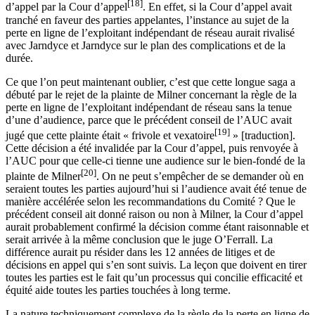
[18]
d’appel par la Cour d’appel
. En effet, si la Cour d’appel avait
tranché en faveur des parties appelantes, l’instance au sujet de la
perte en ligne de l’exploitant indépendant de réseau aurait rivalisé
avec Jarndyce et Jarndyce sur le plan des complications et de la
durée.
Ce que l’on peut maintenant oublier, c’est que cette longue saga a
débuté par le rejet de la plainte de Milner concernant la règle de la
perte en ligne de l’exploitant indépendant de réseau sans la tenue
d’une d’audience, parce que le précédent conseil de l’AUC avait
[19]
jugé que cette plainte était « frivole et vexatoire
» [traduction].
Cette décision a été invalidée par la Cour d’appel, puis renvoyée à
l’AUC pour que celle-ci tienne une audience sur le bien-fondé de la
[20]
plainte de Milner
. On ne peut s’empêcher de se demander où en
seraient toutes les parties aujourd’hui si l’audience avait été tenue de
manière accélérée selon les recommandations du Comité ? Que le
précédent conseil ait donné raison ou non à Milner, la Cour d’appel
aurait probablement confirmé la décision comme étant raisonnable et
serait arrivée à la même conclusion que le juge O’Ferrall. La
différence aurait pu résider dans les 12 années de litiges et de
décisions en appel qui s’en sont suivis. La leçon que doivent en tirer
toutes les parties est le fait qu’un processus qui concilie efficacité et
équité aide toutes les parties touchées à long terme.
La nature techniquement complexe de la règle de la perte en ligne de