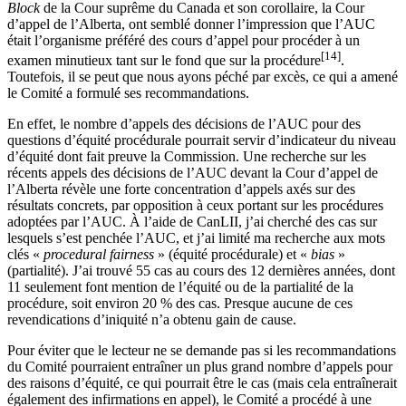
Block
de la Cour suprême du Canada et son corollaire, la Cour
d’appel de l’Alberta, ont semblé donner l’impression que l’AUC
était l’organisme préféré des cours d’appel pour procéder à un
[14]
examen minutieux tant sur le fond que sur la procédure
.
Toutefois, il se peut que nous ayons péché par excès, ce qui a amené
le Comité a formulé ses recommandations.
En effet, le nombre d’appels des décisions de l’AUC pour des
questions d’équité procédurale pourrait servir d’indicateur du niveau
d’équité dont fait preuve la Commission. Une recherche sur les
récents appels des décisions de l’AUC devant la Cour d’appel de
l’Alberta révèle une forte concentration d’appels axés sur des
résultats concrets, par opposition à ceux portant sur les procédures
adoptées par l’AUC. À l’aide de CanLII, j’ai cherché des cas sur
lesquels s’est penchée l’AUC, et j’ai limité ma recherche aux mots
clés
«
procedural fairness
»
(équité procédurale) et «
bias
»
(partialité). J’ai trouvé 55 cas au cours des 12 dernières années, dont
11 seulement font mention de l’équité ou de la partialité de la
procédure, soit environ 20 % des cas. Presque aucune de ces
revendications d’iniquité n’a obtenu gain de cause.
Pour éviter que le lecteur ne se demande pas si les recommandations
du Comité pourraient entraîner un plus grand nombre d’appels pour
des raisons d’équité, ce qui pourrait être le cas (mais cela entraînerait
également des infirmations en appel), le Comité a procédé à une