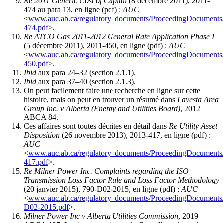
Re 2011 Generic Cost of Capital
(8 décembre 2011), 2011-
474 au para 13, en ligne (pdf) :
AUC
<
www.auc.ab.ca/regulatory_documents/ProceedingDocuments
474.pdf
>.
Re ATCO Gas 2011-2012 General Rate Application Phase I
(5 décembre 2011), 2011-450, en ligne (pdf) :
AUC
<
www.auc.ab.ca/regulatory_documents/ProceedingDocuments
450.pdf
>.
Ibid
aux para 24–32 (section 2.1.1).
Ibid
aux para 37–40 (section 2.1.3).
On peut facilement faire une recherche en ligne sur cette
histoire, mais on peut en trouver un résumé dans
Lavesta
Area
Group Inc. v Alberta (Energy and Utilities Board)
, 2012
ABCA 84.
Ces affaires sont toutes décrites en détail dans
Re Utility Asset
Disposition
(26 novembre 2013), 2013-417, en ligne (pdf) :
AUC
<
www.auc.ab.ca/regulatory_documents/ProceedingDocuments
417.pdf
>.
Re Milner Power Inc. Complaints regarding the ISO
Transmission Loss Factor Rule and Loss Factor Methodology
(20 janvier 2015), 790-D02-2015, en ligne (pdf) :
AUC
<
www.auc.ab.ca/regulatory_documents/ProceedingDocuments
D02-2015.pdf
>.
Milner Power Inc v Alberta Utilities Commission
, 2019