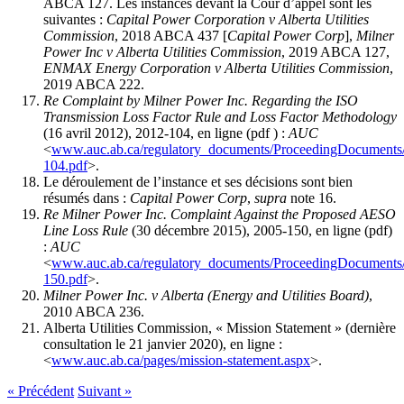
ABCA 127. Les instances devant la Cour d’appel sont les
suivantes :
Capital Power Corporation v Alberta Utilities
Commission
, 2018 ABCA 437 [
Capital Power Corp
],
Milner
Power Inc v Alberta Utilities Commission
, 2019 ABCA 127,
ENMAX Energy Corporation v Alberta Utilities Commission
,
2019 ABCA 222.
Re Complaint by Milner Power Inc. Regarding the ISO
Transmission Loss Factor Rule and Loss Factor Methodology
(16 avril 2012), 2012-104, en ligne (pdf ) :
AUC
<
www.auc.ab.ca/regulatory_documents/ProceedingDocuments
104.pdf
>.
Le déroulement de l’instance et ses décisions sont bien
résumés dans :
Capital Power Corp
,
supra
note 16.
Re Milner Power Inc. Complaint Against the Proposed AESO
Line Loss Rule
(30 décembre 2015), 2005-150, en ligne (pdf)
:
AUC
<
www.auc.ab.ca/regulatory_documents/ProceedingDocuments
150.pdf
>.
Milner Power Inc. v Alberta (Energy and Utilities Board)
,
2010 ABCA 236.
Alberta Utilities Commission, « Mission Statement » (dernière
consultation le 21 janvier 2020), en ligne :
<
www.auc.ab.ca/pages/mission-statement.aspx
>.
« Précédent
Suivant »