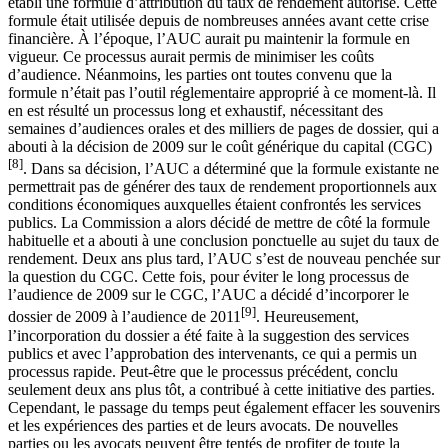
établi une formule d’attribution du taux de rendement autorisé. Cette
formule était utilisée depuis de nombreuses années avant cette crise
financière. À l’époque, l’AUC aurait pu maintenir la formule en
vigueur. Ce processus aurait permis de minimiser les coûts
d’audience. Néanmoins, les parties ont toutes convenu que la
formule n’était pas l’outil réglementaire approprié à ce moment-là. Il
en est résulté un processus long et exhaustif, nécessitant des
semaines d’audiences orales et des milliers de pages de dossier, qui a
abouti à la décision de 2009 sur le coût générique du capital (CGC)
[8]
. Dans sa décision, l’AUC a déterminé que la formule existante ne
permettrait pas de générer des taux de rendement proportionnels aux
conditions économiques auxquelles étaient confrontés les services
publics. La Commission a alors décidé de mettre de côté la formule
habituelle et a abouti à une conclusion ponctuelle au sujet du taux de
rendement. Deux ans plus tard, l’AUC s’est de nouveau penchée sur
la question du CGC. Cette fois, pour éviter le long processus de
l’audience de 2009 sur le CGC, l’AUC a décidé d’incorporer le
[9]
dossier de 2009 à l’audience de 2011
. Heureusement,
l’incorporation du dossier a été faite à la suggestion des services
publics et avec l’approbation des intervenants, ce qui a permis un
processus rapide. Peut-être que le processus précédent, conclu
seulement deux ans plus tôt, a contribué à cette initiative des parties.
Cependant, le passage du temps peut également effacer les souvenirs
et les expériences des parties et de leurs avocats. De nouvelles
parties ou les avocats peuvent être tentés de profiter de toute la