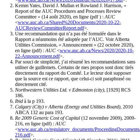
Kemm Yates, David J. Mullan et Rowland J. Harrison, «
Report of the AUC Procedures and Processes Review
Committee » (14 août 2020), en ligne (pdf ) :
AUC
<
www.auc.ab.ca/Shared%20Documents/2020-10-22-
AUCReviewCommitteeReport.pdf
>.
Une recommandation qui n’a pas été formulée dans le
Rapport a néanmoins été adoptée par l’AUC. Voir Alberta
Utilities Commission, « Announcement » (22 octobre 2020),
en ligne (pdf) :
AUC
<
www.auc.ab.ca/News/2020/2020-10-
22-Announcement.pdf
>.
Par souci de simplicité, j’ai résumé les recommandations sans
utiliser de guillemets. Certains de mes propos sont donc tirés
directement du rapport du Comité. Le lecteur doit supposer
que la source est ce rapport, que celui-ci soit paraphrasé ou
directement cité.
Northwestern Utilities Ltd. v Edmonton (city)
, [1929] RCS
186.
Ibid
à la p 193.
Calgary (City) v Alberta (Energy and Utilities Board)
, 2010
ABCA 132 au para 193.
Re 2009 Generic Cost of Capital
(12 novembre 2009), 2009-
216, en ligne (pdf) :
AUC
<
www.auc.ab.ca/regulatory_documents/ProceedingDocuments
216.pdf
>.