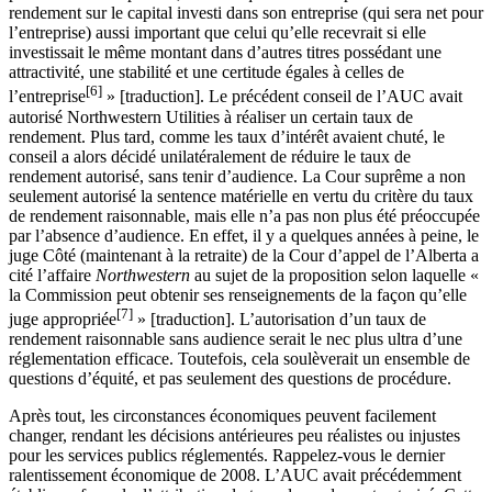
rendement sur le capital investi dans son entreprise (qui sera net pour
l’entreprise) aussi important que celui qu’elle recevrait si elle
investissait le même montant dans d’autres titres possédant une
attractivité, une stabilité et une certitude égales à celles de
[6]
l’entreprise
» [traduction]. Le précédent conseil de l’AUC avait
autorisé Northwestern Utilities à réaliser un certain taux de
rendement. Plus tard, comme les taux d’intérêt avaient chuté, le
conseil a alors décidé unilatéralement de réduire le taux de
rendement autorisé, sans tenir d’audience. La Cour suprême a non
seulement autorisé la sentence matérielle en vertu du critère du taux
de rendement raisonnable, mais elle n’a pas non plus été préoccupée
par l’absence d’audience. En effet, il y a quelques années à peine, le
juge Côté (maintenant à la retraite) de la Cour d’appel de l’Alberta a
cité l’affaire
Northwestern
au sujet de la proposition selon laquelle «
la Commission peut obtenir ses renseignements de la façon qu’elle
[7]
juge appropriée
» [traduction]. L’autorisation d’un taux de
rendement raisonnable sans audience serait le nec plus ultra d’une
réglementation efficace. Toutefois, cela soulèverait un ensemble de
questions d’équité, et pas seulement des questions de procédure.
Après tout, les circonstances économiques peuvent facilement
changer, rendant les décisions antérieures peu réalistes ou injustes
pour les services publics réglementés. Rappelez-vous le dernier
ralentissement économique de 2008. L’AUC avait précédemment