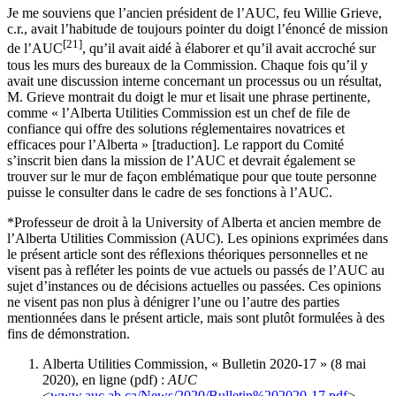
Je me souviens que l’ancien président de l’AUC, feu Willie Grieve,
c.r., avait l’habitude de toujours pointer du doigt l’énoncé de mission
[21]
de l’AUC
, qu’il avait aidé à élaborer et qu’il avait accroché sur
tous les murs des bureaux de la Commission. Chaque fois qu’il y
avait une discussion interne concernant un processus ou un résultat,
M. Grieve montrait du doigt le mur et lisait une phrase pertinente,
comme « l’Alberta Utilities Commission est un chef de file de
confiance qui offre des solutions réglementaires novatrices et
efficaces pour l’Alberta » [traduction]. Le rapport du Comité
s’inscrit bien dans la mission de l’AUC et devrait également se
trouver sur le mur de façon emblématique pour que toute personne
puisse le consulter dans le cadre de ses fonctions à l’AUC.
*Professeur de droit à la University of Alberta et ancien membre de
l’Alberta Utilities Commission (AUC). Les opinions exprimées dans
le présent article sont des réflexions théoriques personnelles et ne
visent pas à refléter les points de vue actuels ou passés de l’AUC au
sujet d’instances ou de décisions actuelles ou passées. Ces opinions
ne visent pas non plus à dénigrer l’une ou l’autre des parties
mentionnées dans le présent article, mais sont plutôt formulées à des
fins de démonstration.
Alberta Utilities Commission, « Bulletin 2020-17 » (8 mai
2020), en ligne (pdf) :
AUC
<
www.auc.ab.ca/News/2020/Bulletin%202020-17.pdf
>.