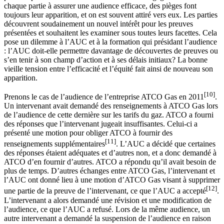
chaque partie à assurer une audience efficace, des pièges font
toujours leur apparition, et on est souvent attiré vers eux. Les parties
découvrent soudainement un nouvel intérêt pour les preuves
présentées et souhaitent les examiner sous toutes leurs facettes. Cela
pose un dilemme à l’AUC et à la formation qui présidant l’audience
: l’AUC doit-elle permettre davantage de découvertes de preuves ou
s’en tenir à son champ d’action et à ses délais initiaux? La bonne
vieille tension entre l’efficacité et l’équité fait ainsi de nouveau son
apparition.
[10]
Prenons le cas de l’audience de l’entreprise ATCO Gas en 2011
.
Un intervenant avait demandé des renseignements à ATCO Gas lors
de l’audience de cette dernière sur les tarifs du gaz. ATCO a fourni
des réponses que l’intervenant jugeait insuffisantes. Celui-ci a
présenté une motion pour obliger ATCO à fournir des
[11]
renseignements supplémentaires
. L’AUC a décidé que certaines
des réponses étaient adéquates et d’autres non, et a donc demandé à
ATCO d’en fournir d’autres. ATCO a répondu qu’il avait besoin de
plus de temps. D’autres échanges entre ATCO Gas, l’intervenant et
l’AUC ont donné lieu à une motion d’ATCO Gas visant à supprimer
[12]
une partie de la preuve de l’intervenant, ce que l’AUC a accepté
.
L’intervenant a alors demandé une révision et une modification de
l’audience, ce que l’AUC a refusé. Lors de la même audience, un
autre intervenant a demandé la suspension de l’audience en raison