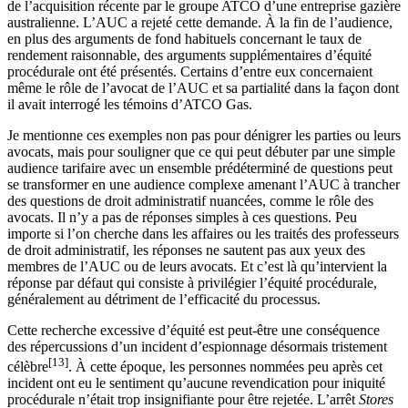
de l’acquisition récente par le groupe ATCO d’une entreprise gazière
australienne. L’AUC a rejeté cette demande. À la fin de l’audience,
en plus des arguments de fond habituels concernant le taux de
rendement raisonnable, des arguments supplémentaires d’équité
procédurale ont été présentés. Certains d’entre eux concernaient
même le rôle de l’avocat de l’AUC et sa partialité dans la façon dont
il avait interrogé les témoins d’ATCO Gas.
Je mentionne ces exemples non pas pour dénigrer les parties ou leurs
avocats, mais pour souligner que ce qui peut débuter par une simple
audience tarifaire avec un ensemble prédéterminé de questions peut
se transformer en une audience complexe amenant l’AUC à trancher
des questions de droit administratif nuancées, comme le rôle des
avocats. Il n’y a pas de réponses simples à ces questions. Peu
importe si l’on cherche dans les affaires ou les traités des professeurs
de droit administratif, les réponses ne sautent pas aux yeux des
membres de l’AUC ou de leurs avocats. Et c’est là qu’intervient la
réponse par défaut qui consiste à privilégier l’équité procédurale,
généralement au détriment de l’efficacité du processus.
Cette recherche excessive d’équité est peut-être une conséquence
des répercussions d’un incident d’espionnage désormais tristement
[13]
célèbre
. À cette époque, les personnes nommées peu après cet
incident ont eu le sentiment qu’aucune revendication pour iniquité
procédurale n’était trop insignifiante pour être rejetée. L’arrêt
Stores