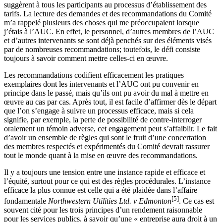
suggèrent à tous les participants au processus d’établissement des
tarifs. La lecture des demandes et des recommandations du Comité
m’a rappelé plusieurs des choses qui me préoccupaient lorsque
j’étais à l’AUC. En effet, le personnel, d’autres membres de l’AUC
et d’autres intervenants se sont déjà penchés sur des éléments visés
par de nombreuses recommandations; toutefois, le défi consiste
toujours à savoir comment mettre celles-ci en œuvre.
Les recommandations codifient efficacement les pratiques
exemplaires dont les intervenants et l’AUC ont pu convenir en
principe dans le passé, mais qu’ils ont pu avoir du mal à mettre en
œuvre au cas par cas. Après tout, il est facile d’affirmer dès le départ
que l’on s’engage à suivre un processus efficace, mais si cela
signifie, par exemple, la perte de possibilité de contre-interroger
oralement un témoin adverse, cet engagement peut s’affaiblir. Le fait
d’avoir un ensemble de règles qui sont le fruit d’une concertation
des membres respectés et expérimentés du Comité devrait rassurer
tout le monde quant à la mise en œuvre des recommandations.
Il y a toujours une tension entre une instance rapide et efficace et
l’équité, surtout pour ce qui est des règles procédurales. L’instance
efficace la plus connue est celle qui a été plaidée dans l’affaire
[5]
fondamentale
Northwestern Utilities Ltd. v Edmonton
. Ce cas est
souvent cité pour les trois principes d’un rendement raisonnable
pour les services publics, à savoir qu’une « entreprise aura droit à un