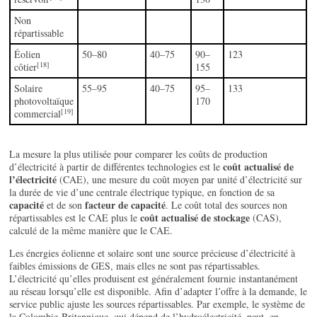
Non
répartissable
Éolien
50–80
40–75
90–
123
[18]
côtier
155
Solaire
55–95
40–75
95–
133
photovoltaïque
170
[19]
commercial
La mesure la plus utilisée pour comparer les coûts de production
coût actualisé de
d’électricité à partir de différentes technologies est le
l’électricité
(CAE), une mesure du coût moyen par unité d’électricité sur
la durée de vie d’une centrale électrique typique, en fonction de sa
capacité
facteur de capacité
et de son
. Le coût total des sources non
coût actualisé de stockage
répartissables est le CAE plus le
(CAS),
calculé de la même manière que le CAE.
Les énergies éolienne et solaire sont une source précieuse d’électricité à
faibles émissions de GES, mais elles ne sont pas répartissables.
L’électricité qu’elles produisent est généralement fournie instantanément
au réseau lorsqu’elle est disponible. Afin d’adapter l’offre à la demande, le
service public ajuste les sources répartissables. Par exemple, le système de
la Colombie-Britannique, qui dépend de l’hydroélectricité, peut, en