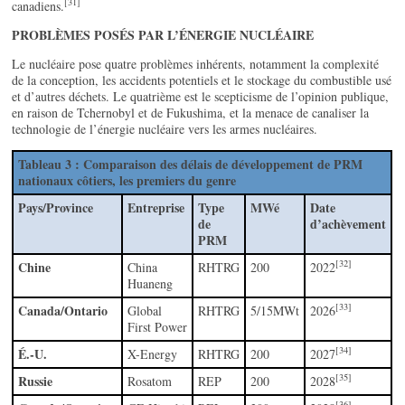
[31]
canadiens.
PROBLÈMES POSÉS PAR L’ÉNERGIE NUCLÉAIRE
Le nucléaire pose quatre problèmes inhérents, notamment la complexité
de la conception, les accidents potentiels et le stockage du combustible usé
et d’autres déchets. Le quatrième est le scepticisme de l’opinion publique,
en raison de Tchernobyl et de Fukushima, et la menace de canaliser la
technologie de l’énergie nucléaire vers les armes nucléaires.
Tableau 3 : Comparaison des délais de développement de PRM
nationaux côtiers, les premiers du genre
Pays/Province
Entreprise
Type
MWé
Date
de
d’achèvement
PRM
[32]
Chine
China
RHTRG
200
2022
Huaneng
[33]
Canada/Ontario
Global
RHTRG
5/15MWt
2026
First Power
[34]
É.-U.
X-Energy
RHTRG
200
2027
[35]
Russie
Rosatom
REP
200
2028
[36]