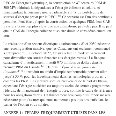
REC de l’énergie hydraulique, la construction de 47 centrales PRM de
300 MW réduirait la dépendance à l’énergie éolienne et solaire, et
maintiendrait la puissance non répartissable à 5 % du portefeuille de
[46]
sources d’énergie prévu par la REC.
Ce scénario est l’un des nombreux
possibles. Peut-être qu’après la construction de quelques PRM, leur CAE
s’avérera beaucoup plus élevé que nos estimations, peut-être pas. Il se peut
que le CAS de l’énergie éolienne et solaire diminue considérablement, ou
non.
La réalisation d’un secteur électrique « carboneutre » d’ici 2050 nécessite
une reconfiguration massive, que les Canadiens ont seulement commencé
à entreprendre. En octobre 2022, Ottawa a fait un modeste versement
pour diversifier son soutien financier aux énergies vertes : La Banque
canadienne d’investissement investit 970 millions de dollars dans le
[47]
premier PRM du Canada
. De plus, l’
Énoncé économique de
[48]
l’automne
a introduit un crédit d’impôt remboursable pouvant aller
jusqu’à 30 % pour les investissements dans les technologies propres, y
compris les PRM. Ces mesures sont les bienvenues de la part d’Ottawa,
cependant l’énergie nucléaire est toujours exclue de certains programmes
fédéraux de financement de l’énergie propre, comme le cadre de référence
pour les obligations vertes. Un financement beaucoup plus important sera
nécessaire pour s’assurer que nous ne mettons pas tous nos œufs dans le
panier de l’éolien et du solaire.
ANNEXE 1 : TERMES FRÉQUEMMENT UTILISÉS DANS LES