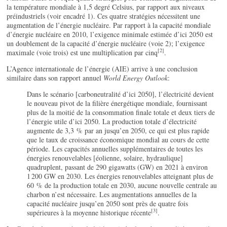
la température mondiale à 1,5 degré Celsius, par rapport aux niveaux
préindustriels (voir encadré 1). Ces quatre stratégies nécessitent une
augmentation de l’énergie nucléaire. Par rapport à la capacité mondiale
d’énergie nucléaire en 2010, l’exigence minimale estimée d’ici 2050 est
un doublement de la capacité d’énergie nucléaire (voie 2); l’exigence
[2]
maximale (voie trois) est une multiplication par cinq
.
L’Agence internationale de l’énergie (AIE) arrive à une conclusion
similaire dans son rapport annuel
World Energy Outlook
:
Dans le scénario [carboneutralité d’ici 2050], l’électricité devient
le nouveau pivot de la filière énergétique mondiale, fournissant
plus de la moitié de la consommation finale totale et deux tiers de
l’énergie utile d’ici 2050. La production totale d’électricité
augmente de 3,3 % par an jusqu’en 2050, ce qui est plus rapide
que le taux de croissance économique mondial au cours de cette
période. Les capacités annuelles supplémentaires de toutes les
énergies renouvelables [éolienne, solaire, hydraulique]
quadruplent, passant de 290 gigawatts (GW) en 2021 à environ
1 200 GW en 2030. Les énergies renouvelables atteignant plus de
60 % de la production totale en 2030, aucune nouvelle centrale au
charbon n’est nécessaire. Les augmentations annuelles de la
capacité nucléaire jusqu’en 2050 sont près de quatre fois
[3]
supérieures à la moyenne historique récente
.