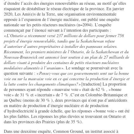
d’étendre l’accès des énergies renouvelables au réseau, au motif qu’elles
risquaient de déstabiliser le réseau électrique de la province. En janvier
2020, Les Ami(e)s de la Terre, une organisation environnementale
opposée à l’expansion de l’énergie nucléaire, ont publié une enquête
nationale sur les petits réacteurs nucléaires (n=2094). L’enquête
commençait par l’énoncé suivant à l’intention des participants :
«
L’Ontario a récemment versé 237 millions de dollars pour fermer 758
projets d’énergie renouvelable, tandis que la Saskatchewan refuse
d’autoriser d’autres propriétaires à installer des panneaux solaires.
Récemment, les premiers ministres de l’Ontario, de la Saskatchewan et du
Nouveau-Brunswick ont annoncé leur soutien à un plan de 27 milliards de
dollars visant à produire des centaines de petits réacteurs nucléaires
modulaires alimentés à l’uranium
». Le sondage se poursuivait avec la
question suivante : «
Pensez-vous que ces gouvernements sont sur la bonne
voie ou sur la mauvaise voie en ce qui concerne la production d’énergie et
la lutte contre les changements climatiques?
» [traduction] La proportion
de personnes ayant répondu « mauvaise voie » était de 62 % , « bonne
voie » de 31 % et « incertain » de 7 % .C’est en Colombie-Britannique et
au Québec (moins de 30 % ), deux provinces qui n’ont pas d’antécédents
en matière de production d’énergie nucléaire et de production
d’hydroélectricité à grande échelle, que les réponses « bonne voie » ont été
les plus faibles. Les réponses les plus élevées se trouvaient en Ontario et
dans les provinces des Prairies (plus de 35 %).
Dans une deuxième enquête, Common Ground, un institut associé à