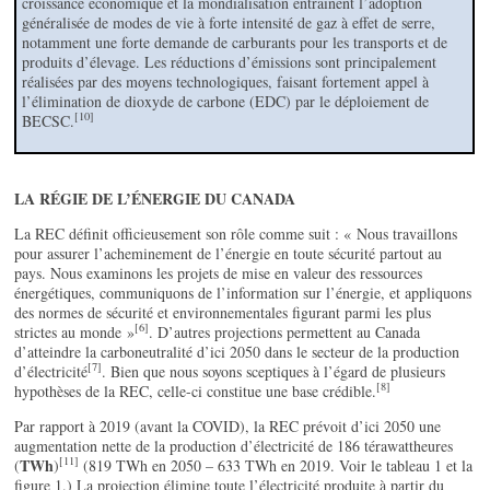
croissance économique et la mondialisation entraînent l’adoption
généralisée de modes de vie à forte intensité de gaz à effet de serre,
notamment une forte demande de carburants pour les transports et de
produits d’élevage. Les réductions d’émissions sont principalement
réalisées par des moyens technologiques, faisant fortement appel à
l’élimination de dioxyde de carbone (EDC) par le déploiement de
[10]
BECSC.
LA RÉGIE DE L’ÉNERGIE DU CANADA
La REC définit officieusement son rôle comme suit : « Nous travaillons
pour assurer l’acheminement de l’énergie en toute sécurité partout au
pays. Nous examinons les projets de mise en valeur des ressources
énergétiques, communiquons de l’information sur l’énergie, et appliquons
des normes de sécurité et environnementales figurant parmi les plus
[6]
strictes au monde »
. D’autres projections permettent au Canada
d’atteindre la carboneutralité d’ici 2050 dans le secteur de la production
[7]
d’électricité
. Bien que nous soyons sceptiques à l’égard de plusieurs
[8]
hypothèses de la REC, celle-ci constitue une base crédible.
Par rapport à 2019 (avant la COVID), la REC prévoit d’ici 2050 une
augmentation nette de la production d’électricité de 186 térawattheures
[11]
TWh
(
)
(819 TWh en 2050 – 633 TWh en 2019. Voir le tableau 1 et la
figure 1.) La projection élimine toute l’électricité produite à partir du