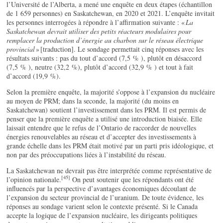
l’Université de l’Alberta, a mené une enquête en deux étapes (échantillon
de 1 659 personnes) en Saskatchewan, en 2020 et 2021. L’enquête invitait
les personnes interrogées à répondre à l’affirmation suivante : «
La
Saskatchewan devrait utiliser des petits réacteurs modulaires pour
remplacer la production d’énergie au charbon sur le réseau électrique
provincial
» [traduction]. Le sondage permettait cinq réponses avec les
résultats suivants : pas du tout d’accord (7,5 % ), plutôt en désaccord
(7,5 % ), neutre (32,2 %), plutôt d’accord (32,9 % ) et tout à fait
d’accord (19,9 %).
Selon la première enquête, la majorité s’oppose à l’expansion du nucléaire
au moyen de PRM; dans la seconde, la majorité (du moins en
Saskatchewan) soutient l’investissement dans les PRM. Il est permis de
penser que la première enquête a utilisé une introduction biaisée. Elle
laissait entendre que le refus de l’Ontario de raccorder de nouvelles
énergies renouvelables au réseau et d’accepter des investissements à
grande échelle dans les PRM était motivé par un parti pris idéologique, et
non par des préoccupations liées à l’instabilité du réseau.
La Saskatchewan ne devrait pas être interprétée comme représentative de
[45]
l’opinion nationale.
On peut soutenir que les répondants ont été
influencés par la perspective d’avantages économiques découlant de
l’expansion du secteur provincial de l’uranium. De toute évidence, les
réponses au sondage varient selon le contexte présenté. Si le Canada
accepte la logique de l’expansion nucléaire, les dirigeants politiques