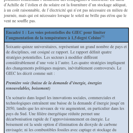
d’Achille de l’éolien et du solaire est la fourniture d’un stockage adéquat,
à un coût raisonnable, de l’électricité qui n’est pas nécessaire en milieu de
journée, mais qui est nécessaire lorsque le soleil ne brille pas et/ou que le
vent ne souffle pas.
Encadré 1 : Les voies potentielles du GIEC pour limiter
[9]
l’augmentation de la température à 1,5
degré Celsius
Soixante-quinze universitaires, représentant un grand nombre de pays et
de disciplines, ont cosigné ce rapport. Le rapport définit quatre
stratégies potentielles. Les secteurs à modifier diffèrent
considérablement d’une voie à l’autre. Les quatre stratégies impliquent
des changements politiques majeurs, inévitablement controversés. Le
GIEC les décrit comme suit :
Première voie (baisse de la demande d’énergie, énergies
renouvelables, boisement)
Un scénario dans lequel les innovations sociales, commerciales et
technologiques entraînent une baisse de la demande d’énergie jusqu’en
2050, tandis que les niveaux de vie augmentent, en particulier dans les
pays du Sud. Une filière énergétique réduite permet une
décarbonisation rapide de l’approvisionnement en énergie. Le
boisement est la seule option d’élimination du dioxyde de carbone
envisagée; ni les combustibles fossiles avec captage et stockage du