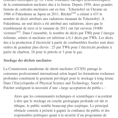
de la contamination nucléaire due à la fusion. Depuis 1950, deux grandes
fusions de centrales nucléaires ont eu lieu : Tchernobyl en Ukraine en
[42]
1986 et Fukushima au Japon en 2011. Ritchie
a estimé à 433 le
nombre de décès attribués aux radiations émanant de Tchernobyl. À
Fukushima, un seul décès a été attribué aux radiations, alors que le
tremblement de terre et le tsunami de 2011 ont fait environ 19 000
[43]
victimes
. Dans l’ensemble, le nombre de décès par TWh pour l’énergie
éolienne, solaire et nucléaire est inférieur à 0,1 décès par TWh. Les décès
dus à la production d’électricité à partir de combustibles fossiles sont deux
ordres de grandeur plus élevés : 25 par TWh pour l’électricité produite à
partir de charbon, 18 pour le pétrole et 3 pour le gaz.
Stockage des déchets nucléaires
La Commission canadienne de sûreté nucléaire (CCSN) partage le
consensus professionnel international selon lequel les formations rocheuses
profondes constituent le gisement privilégié pour le stockage à long terme.
Dans l’Encyclopedia of Physical Science and Technology, Saeid et
Patchet soulignent la nécessité d’une « large acceptation du public » :
Alors que les communautés techniques et scientifiques s’accordent
à dire que le stockage en couche géologique profonde est sûr et
éthique, le public semble beaucoup plus sceptique. Le principal
obstacle consiste à présent à gagner la confiance du public et des
responsables politiques quant à la sécurité d’un programme de