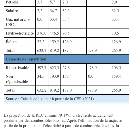
Pétrole
3,7
5,7
2,0
2,0
Solaire
2,2
34,7
32,5
32,5
Gaz naturel +
0,0
33,4
33,4
33,4
CSC
Hydroélectricité
376,0
446,5
70,5
70,5
Éolien
32,2
159,2
126,9
126,9
Total
632,2
819,2
187
-78,9
265,9
Capacité de répartition
Répartissable
597,7
625,3
27,6
-78,9
106,5
Non
34,5
193,9
159,4
0,0
159,4
répartissable
Total
632,2
819,2
187,0
-78,9
265,9
Source : Calculs de l’auteur à partir de la CER (2021)
La projection de la REC élimine 79 TWh d’électricité actuellement
produite par des combustibles fossiles. Après l’élimination de la majeure
partie de la production d’électricité à partir de combustibles fossiles, la