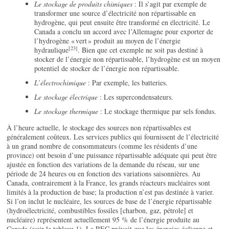
Le stockage de produits chimiques
: Il s’agit par exemple de
transformer une source d’électricité non répartissable en
hydrogène, qui peut ensuite être transformé en électricité. Le
Canada a conclu un accord avec l’Allemagne pour exporter de
l’hydrogène « vert » produit au moyen de l’énergie
[23]
hydraulique
. Bien que cet exemple ne soit pas destiné à
stocker de l’énergie non répartissable, l’hydrogène est un moyen
potentiel de stocker de l’énergie non répartissable.
L’électrochimique
: Par exemple, les batteries.
Le stockage électrique
: Les supercondensateurs.
Le stockage thermique
: Le stockage thermique par sels fondus.
À l’heure actuelle, le stockage des sources non répartissables est
généralement coûteux. Les services publics qui fournissent de l’électricité
à un grand nombre de consommateurs (comme les résidents d’une
province) ont besoin d’une puissance répartissable adéquate qui peut être
ajustée en fonction des variations de la demande du réseau, sur une
période de 24 heures ou en fonction des variations saisonnières. Au
Canada, contrairement à la France, les grands réacteurs nucléaires sont
limités à la production de base; la production n’est pas destinée à varier.
Si l’on inclut le nucléaire, les sources de base de l’énergie répartissable
(hydroélectricité, combustibles fossiles [charbon, gaz, pétrole] et
nucléaire) représentent actuellement 95 % de l’énergie produite au
Canada (voir le tableau 1). La REC prévoit que les énergies éolienne et