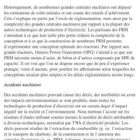
Historiquement, de nombreuses grandes centrales nucléaires ont dépassé
les estimations de coûts initiales et ont connu des retards d’achèvement.
Cela s’explique en partie par l’excès de réglementation, mais aussi par la
complexité des grandes centrales nucléaires par rapport à la plupart des
autres technologies de production d’électricité. Les partisans des PRM
s’attendent à ce que leur taille plus petite réduise la complexité de la
conception et à ce que la construction de nombreux PRM permette
d’expérimenter une conception optimale des réacteurs. Par rapport aux
grands réacteurs, Ontario Power Generation (OPG) s’attend à ce que son
PRM nécessite moins d’acier, de béton et d’autres composants par MW de
capacité. Il est vrai que l’on ne dispose encore que de peu d’expérience
pratique, voire d’aucune, pour justifier les affirmations selon lesquelles les
conceptions seraient plus simples et les délais réglementaires moins longs.
Accidents nucléaires
Des accidents nucléaires pouvant causer des décès, des morbidités ou avoir
des impacts environnementaux se sont produits, mais toutes les
technologies de production d’électricité ont un certain degré d’impact
négatif sur la société et l’environnement. Nous mettons l’accent sur les
résultats d’études utilisant comme mesure le nombre de décès attribuables
à diverses technologies, normalisé par TWh d’électricité produite. Les
décès peuvent résulter de l’extraction du combustible (p. ex. l’extraction
et le transport de charbon), de la construction et de l’entretien des
centrales électriques (p. ex. PRM, éoliennes, barrages hydroélectriques),