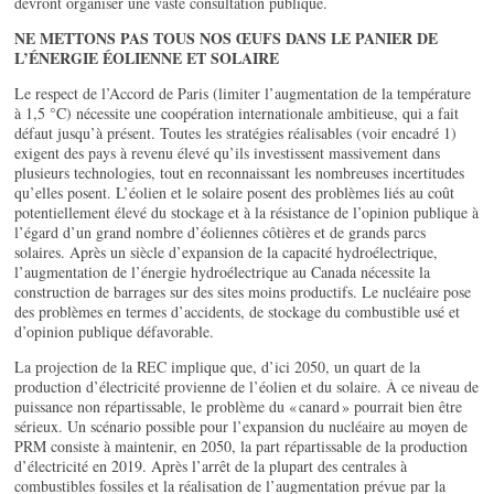
devront organiser une vaste consultation publique.
NE METTONS PAS TOUS NOS ŒUFS DANS LE PANIER DE
L’ÉNERGIE ÉOLIENNE ET SOLAIRE
Le respect de l’Accord de Paris (limiter l’augmentation de la température
à 1,5 °C) nécessite une coopération internationale ambitieuse, qui a fait
défaut jusqu’à présent. Toutes les stratégies réalisables (voir encadré 1)
exigent des pays à revenu élevé qu’ils investissent massivement dans
plusieurs technologies, tout en reconnaissant les nombreuses incertitudes
qu’elles posent. L’éolien et le solaire posent des problèmes liés au coût
potentiellement élevé du stockage et à la résistance de l’opinion publique à
l’égard d’un grand nombre d’éoliennes côtières et de grands parcs
solaires. Après un siècle d’expansion de la capacité hydroélectrique,
l’augmentation de l’énergie hydroélectrique au Canada nécessite la
construction de barrages sur des sites moins productifs. Le nucléaire pose
des problèmes en termes d’accidents, de stockage du combustible usé et
d’opinion publique défavorable.
La projection de la REC implique que, d’ici 2050, un quart de la
production d’électricité provienne de l’éolien et du solaire. À ce niveau de
puissance non répartissable, le problème du « canard » pourrait bien être
sérieux. Un scénario possible pour l’expansion du nucléaire au moyen de
PRM consiste à maintenir, en 2050, la part répartissable de la production
d’électricité en 2019. Après l’arrêt de la plupart des centrales à
combustibles fossiles et la réalisation de l’augmentation prévue par la