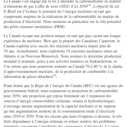
Le Canada s’est engagé par la loi à atteindre la carboneutralité en matière
[4]
d’émissions de gaz à effet de serre (GES) d’ici 2050
. L’objectif de cet
E-Brief est d’évaluer le potentiel de l’énergie nucléaire en tant que
composante majeure de la réalisation de la carboneutralité en matière de
production d’électricité. Nous insistons en particulier sur le rôle potentiel
des petits réacteurs modulaires (PRM).
Le Canada occupe une position unique en tant que pays ayant une longue
expérience du nucléaire. Bien que la plupart des Canadiens l’ignorent, le
Canada exploite avec succès des réacteurs nucléaires depuis plus de
70 ans. Actuellement, nous exploitons 19 réacteurs nucléaires situés en
Ontario et au Nouveau-Brunswick. Nous sommes le deuxième producteur
mondial d’uranium, grâce à nos activités minières en Saskatchewan, et
l’on estime que nous pourrions soutenir au Canada 70 à 80 % de la chaîne
d’approvisionnement nucléaire, de la production de combustible à la
[5]
fabrication de pièces détachées
.
Étant donné que la Régie de l’énergie du Canada (REC) est une agence du
gouvernement fédéral, nous examinons sa projection de carboneutralité
pour 2050, une projection qui repose fortement sur l’expansion des
sources d’énergie renouvelables (éolienne, solaire et hydroélectrique),
n’envisage aucune augmentation de la capacité nucléaire et ne suppose
qu’une augmentation modeste de la consommation totale d’électricité
entre 2019 et 2050. Pour les raisons que nous évoquons ci-dessous, la très
forte dépendance à l’énergie éolienne et solaire soulève des problèmes
potentiels concernant l’instabilité des compagnies d’électricité. Le talon