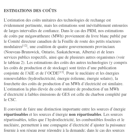
ESTIMATIONS DES COÛTS
L’estimation des coûts unitaires des technologies de rechange est
évidemment pertinente, mais les estimations sont inévitablement entourées
de larges intervalles de confiance. Dans le cas des PRM, nos estimations
de coûts par mégawattheure (MWh) proviennent du livre blanc publié par
le Comité directeur canadien de la Feuille de route des petits réacteurs
[12]
modulaires
, une coalition de quatre gouvernements provinciaux
(Nouveau-Brunswick, Ontario, Saskatchewan, Alberta) et de leurs
services publics respectifs, ainsi que de plusieurs autres organismes (voir
le tableau 2). Les estimations des coûts des autres technologies (y compris
les coûts de production et de stockage) sont tirées d’une publication
[13]
conjointe de l’AIE et de l’OCDE
. Pour le nucléaire et les énergies
renouvelables (hydroélectricité, énergie éolienne, énergie solaire), la
fourchette des coûts de production d’un MWh d’électricité est similaire.
L’estimation la plus élevée du coût unitaire de production d’un MWh
d’électricité à faibles émissions de GES est celle du charbon complété par
le CSC.
Il convient de faire une distinction importante entre les sources d’énergie
répartissables
non répartissables
et les sources d’énergie
. Les sources
répartissables, telles que l’hydroélectricité, les combustibles fossiles et le
nucléaire, permettent à une compagnie d’électricité d’ajuster la puissance
fournie à son réseau pour répondre à la demande; dans le cas des sources