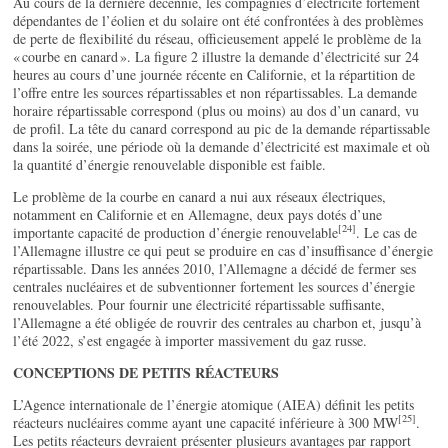
Au cours de la dernière décennie, les compagnies d’électricité fortement
dépendantes de l’éolien et du solaire ont été confrontées à des problèmes
de perte de flexibilité du réseau, officieusement appelé le problème de la
« courbe en canard ». La figure 2 illustre la demande d’électricité sur 24
heures au cours d’une journée récente en Californie, et la répartition de
l’offre entre les sources répartissables et non répartissables. La demande
horaire répartissable correspond (plus ou moins) au dos d’un canard, vu
de profil. La tête du canard correspond au pic de la demande répartissable
dans la soirée, une période où la demande d’électricité est maximale et où
la quantité d’énergie renouvelable disponible est faible.
Le problème de la courbe en canard a nui aux réseaux électriques,
notamment en Californie et en Allemagne, deux pays dotés d’une
[24]
importante capacité de production d’énergie renouvelable
. Le cas de
l’Allemagne illustre ce qui peut se produire en cas d’insuffisance d’énergie
répartissable. Dans les années 2010, l’Allemagne a décidé de fermer ses
centrales nucléaires et de subventionner fortement les sources d’énergie
renouvelables. Pour fournir une électricité répartissable suffisante,
l’Allemagne a été obligée de rouvrir des centrales au charbon et, jusqu’à
l’été 2022, s’est engagée à importer massivement du gaz russe.
CONCEPTIONS DE PETITS RÉACTEURS
L’Agence internationale de l’énergie atomique (AIEA) définit les petits
[25]
réacteurs nucléaires comme ayant une capacité inférieure à 300 MW
.
Les petits réacteurs devraient présenter plusieurs avantages par rapport