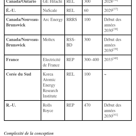
Canada/Ontario
GE Hitachi
REL
300
2028
[37]
É.-U.
NuScale
REL
60
2029
Canada/Nouveau-
Arc Energy
RRRS
100
Début des
Brunswick
années
[38]
2030
Canada/Nouveau-
Moltex
RSS-
300
Début des
Brunswick
BD
années
[39]
2030
[40]
France
Electricité
REP
300–400
2033
de France
Corée du Sud
Korea
REL
100
~
Atomic
Energy
Research
Institute
R.-U.
Rolls
REP
470
Début des
Royce
années
[41]
2030
Complexité de la conception