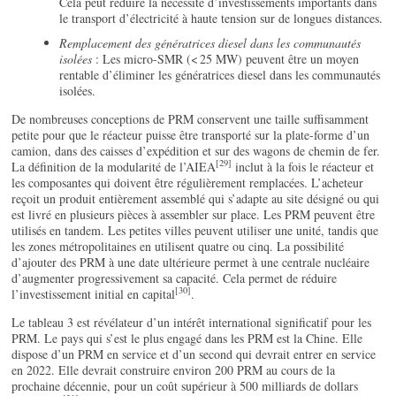
Cela peut réduire la nécessité d’investissements importants dans
le transport d’électricité à haute tension sur de longues distances.
Remplacement des génératrices diesel dans les communautés
isolées
: Les micro-SMR (< 25 MW) peuvent être un moyen
rentable d’éliminer les génératrices diesel dans les communautés
isolées.
De nombreuses conceptions de PRM conservent une taille suffisamment
petite pour que le réacteur puisse être transporté sur la plate-forme d’un
camion, dans des caisses d’expédition et sur des wagons de chemin de fer.
[29]
La définition de la modularité de l’AIEA
inclut à la fois le réacteur et
les composantes qui doivent être régulièrement remplacées. L’acheteur
reçoit un produit entièrement assemblé qui s’adapte au site désigné ou qui
est livré en plusieurs pièces à assembler sur place. Les PRM peuvent être
utilisés en tandem. Les petites villes peuvent utiliser une unité, tandis que
les zones métropolitaines en utilisent quatre ou cinq. La possibilité
d’ajouter des PRM à une date ultérieure permet à une centrale nucléaire
d’augmenter progressivement sa capacité. Cela permet de réduire
[30]
l’investissement initial en capital
.
Le tableau 3 est révélateur d’un intérêt international significatif pour les
PRM. Le pays qui s’est le plus engagé dans les PRM est la Chine. Elle
dispose d’un PRM en service et d’un second qui devrait entrer en service
en 2022. Elle devrait construire environ 200 PRM au cours de la
prochaine décennie, pour un coût supérieur à 500 milliards de dollars