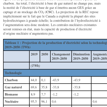
charbon. Au total, l’électricité à base de gaz naturel ne change pas, mais
la moitié de l’électricité à base de gaz n’émettra aucun GES grâce au
CSC
captage et au stockage du CO
(
). La projection de la REC repose
2
implicitement sur le fait que le Canada a exploité la plupart des sites
hydroélectriques à grande échelle; la contribution de l’hydroélectricité à
l’augmentation sera donc modeste. Les centrales nucléaires existantes
seront remises en état, mais la capacité de production d’électricité
d’origine nucléaire n’augmentera pas.
Tableau 1 : Projection de la production d’électricité selon la technologi
2019–2050 (TWh)
2019
2050
Changement
Diminution
Augmenta
2019–2050
2019–2050
2019–205
(TWh)
Technologie
Charbon
44,0
0,1
-43,9
-43,9
Gaz naturel
69,6
35,8
-33,8
-33,8
Biomasse
8,9
7,7
-1,2
-1,2
Nucléaire
95,5
96,1
0,6
0,6