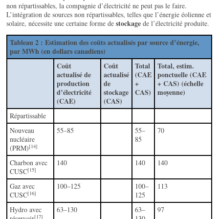
non répartissables, la compagnie d’électricité ne peut pas le faire.
L’intégration de sources non répartissables, telles que l’énergie éolienne et
stockage
solaire, nécessite une certaine forme de
de l’électricité produite.
Tableau 2 : Estimation des coûts actualisés par source d’énergie,
par MWh (en dollars canadiens)
Coût
Coût
Total
Total, estim.
actualisé de
actualisé
(CAE
ponctuelle (CAE
production
de
+
+ CAS) (échelle
d’électricité
stockage
CAS)
moyenne)
(CAE)
(CAS)
Répartissable
Nouveau
55–85
55–
70
nucléaire
85
[14]
(PRM)
Charbon avec
140
140
140
[15]
CUSC
Gaz avec
100–125
100–
113
[16]
CUSC
125
Hydro avec
63–130
63–
97
[17]
réservoir
130