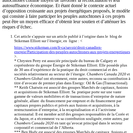
autochtones comme moyen de favoriser la réconciliation et leur
autosuffisance économique. Et étant donné le contexte actuel
d’opposition croissante aux projets énergétiques proposés, le modèle
qui consiste à faire participer les peuples autochtones à ces projets
peut être un moyen efficace d’obtenir leur soutien et d’atténuer les
risques d’échec.
Cet article s’appuie sur un article publié à l’origine dans le blog de
Stikeman Elliott sur l’énergie, en ligne : <
https://www.stikeman.com/fr-ca/savoir/droit-canadien-
energie/Participation-des-peuples-autochtones-aux-projets-energetiques
>.
* Chrysten Perry est associée principale du bureau de Calgary et
coprésidente du groupe Énergie de Stikeman Elliott. Elle possède plus
de 30 ans d’expérience de la pratique du droit commercial et des
sociétés relativement au secteur de l’énergie.
Chambers Canada 2020
et
Chambers Global
ont récemment, entre autres, reconnu sa contribution à
titre d’avocate de premier plan dans Energy: Oil & Gas (Transactional).
** Keith Chatwin est associé des groupes Marchés de capitaux, fusions
et acquisitions de Stikeman Elliott. Sa pratique porte sur une vaste
gamme de valeurs mobilières et de transactions d’entreprise de nature
générale, allant du financement par emprunt et du financement par
capitaux propres publics et privés aux fusions et acquisitions, à la
restructuration d’entreprise, à la recapitalisation et à l’activisme
actionnarial. Il est membre actif des groupes responsables de la Corée et
du Japon, et a récemment vu sa contribution soulignée, entre autres, par
Chambers Canada 2020
en tant qu’avocat principal dans le secteur
corporatif et commercial de l’Alberta.
*** Ben Hudy est associé des groupes Marchés de capitaux, fusions et