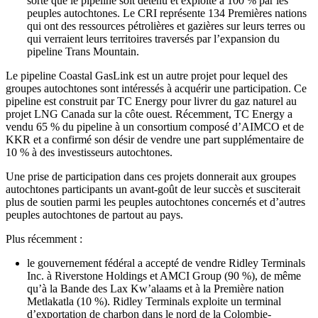
sorte que le pipeline soit détenu et exploité à 100 % par les
peuples autochtones. Le CRI représente 134 Premières nations
qui ont des ressources pétrolières et gazières sur leurs terres ou
qui verraient leurs territoires traversés par l’expansion du
pipeline Trans Mountain.
Le pipeline Coastal GasLink est un autre projet pour lequel des
groupes autochtones sont intéressés à acquérir une participation. Ce
pipeline est construit par TC Energy pour livrer du gaz naturel au
projet LNG Canada sur la côte ouest. Récemment, TC Energy a
vendu 65 % du pipeline à un consortium composé d’AIMCO et de
KKR et a confirmé son désir de vendre une part supplémentaire de
10 % à des investisseurs autochtones.
Une prise de participation dans ces projets donnerait aux groupes
autochtones participants un avant-goût de leur succès et susciterait
plus de soutien parmi les peuples autochtones concernés et d’autres
peuples autochtones de partout au pays.
Plus récemment :
le gouvernement fédéral a accepté de vendre Ridley Terminals
Inc. à Riverstone Holdings et AMCI Group (90 %), de même
qu’à la Bande des Lax Kw’alaams et à la Première nation
Metlakatla (10 %). Ridley Terminals exploite un terminal
d’exportation de charbon dans le nord de la Colombie-