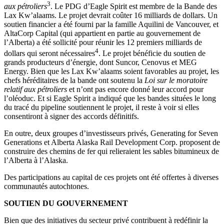
3
aux pétroliers
. Le PDG d’Eagle Spirit est membre de la Bande des
Lax Kw’alaams. Le projet devrait coûter 16 milliards de dollars. Un
soutien financier a été fourni par la famille Aquilini de Vancouver, et
AltaCorp Capital (qui appartient en partie au gouvernement de
l’Alberta) a été sollicité pour réunir les 12 premiers milliards de
4
dollars qui seront nécessaires
. Le projet bénéficie du soutien de
grands producteurs d’énergie, dont Suncor, Cenovus et MEG
Energy. Bien que les Lax Kw’alaams soient favorables au projet, les
chefs héréditaires de la bande ont soutenu la
Loi sur le moratoire
relatif aux pétroliers
et n’ont pas encore donné leur accord pour
l’oléoduc. Et si Eagle Spirit a indiqué que les bandes situées le long
du tracé du pipeline soutiennent le projet, il reste à voir si elles
consentiront à signer des accords définitifs.
En outre, deux groupes d’investisseurs privés, Generating for Seven
Generations et Alberta Alaska Rail Development Corp. proposent de
construire des chemins de fer qui relieraient les sables bitumineux de
l’Alberta à l’Alaska.
Des participations au capital de ces projets ont été offertes à diverses
communautés autochtones.
SOUTIEN DU GOUVERNEMENT
Bien que des initiatives du secteur privé contribuent à redéfinir la