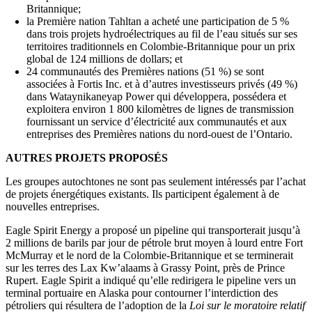
Britannique;
la Première nation Tahltan a acheté une participation de 5 %
dans trois projets hydroélectriques au fil de l’eau situés sur ses
territoires traditionnels en Colombie-Britannique pour un prix
global de 124 millions de dollars; et
24 communautés des Premières nations (51 %) se sont
associées à Fortis Inc. et à d’autres investisseurs privés (49 %)
dans Wataynikaneyap Power qui développera, possédera et
exploitera environ 1 800 kilomètres de lignes de transmission
fournissant un service d’électricité aux communautés et aux
entreprises des Premières nations du nord-ouest de l’Ontario.
AUTRES PROJETS PROPOSÉS
Les groupes autochtones ne sont pas seulement intéressés par l’achat
de projets énergétiques existants. Ils participent également à de
nouvelles entreprises.
Eagle Spirit Energy a proposé un pipeline qui transporterait jusqu’à
2 millions de barils par jour de pétrole brut moyen à lourd entre Fort
McMurray et le nord de la Colombie-Britannique et se terminerait
sur les terres des Lax Kw’alaams à Grassy Point, près de Prince
Rupert. Eagle Spirit a indiqué qu’elle redirigera le pipeline vers un
terminal portuaire en Alaska pour contourner l’interdiction des
pétroliers qui résultera de l’adoption de la
Loi sur le moratoire relatif